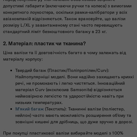
допустимі габарити (включаючи ручки та колеса) з вимогами
конкретного лоукостера, оскільки рамки-калібратори у всіх
авіакомпаній відрізняються. Також враховуйте, що валізи
розміру L/XL у завантаженому стані часто перевищують
стандартний ліміт безкоштовного багажу в 23 кг.
2. Матеріал: пластик чи тканина?
Ціна валізи та її довговічність багато в чому залежать від
матеріалу корпусу:
Твердий багаж (Пластик/Поліпропілен/Curv):
Найпопулярніші моделі. Вони надійно захищають крихкі
речі, не промокають і легко чистяться. Інноваційний
матеріал Curv (ексклюзив Samsonite) відрізняється
неймовірною легкістю та ударостійкістю навіть при
низьких температурах.
М'який багаж
(Текстиль): Тканинні валізи (поліестер,
нейлон) часто мають можливість розширення об'єму та
зовнішні кишені для дрібниць, що дуже зручно в дорозі.
При покупці пластикової валізи вибирайте моделі з 100%