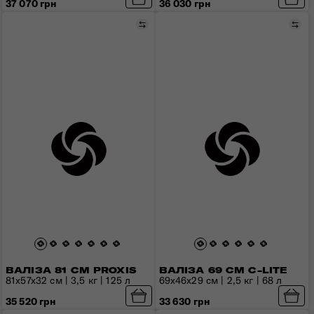
37 070 грн
36 030 грн
Порівняти
Пор
ВАЛІЗА 81 СМ PROXIS
ВАЛІЗА 69 СМ C-LITE
81x57x32 см | 3,5 кг | 125 л
69x46x29 см | 2,5 кг | 68 л
35 520 грн
33 630 грн