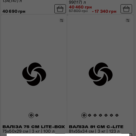
134(147) л
99(117) л
40 460 грн
40 690 грн
57 800 грн
- 17 340 грн
Порівняти
Пор
ВАЛІЗА 75 СМ LITE-BOX
ВАЛІЗА 81 СМ C-LITE
75x50x29 см | 3 кг | 100 л
81x55x34 см | 3 кг | 123 л