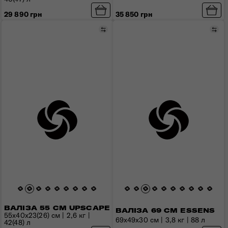
35 850 грн
29 890 грн
Порівняти
Пор
ВАЛІЗА 55 СМ UPSCAPE
ВАЛІЗА 69 СМ ESSENS
55x40x23(26) см | 2,6 кг |
69x49x30 см | 3,8 кг | 88 л
42(48) л