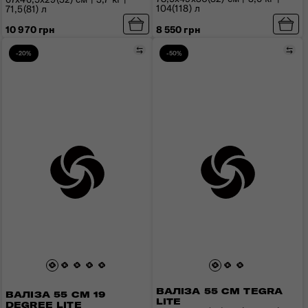
104(118) л
71,5(81) л
10 970 грн
8 550 грн
Порівняти
Пор
-20%
-50%
ВАЛІЗА 55 СМ TEGRA
ВАЛІЗА 55 СМ 19
LITE
DEGREE LITE