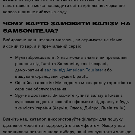
навантаження може пошкодити осі та кріплення, через що
колеса швидше вийдуть з ладу.
ЧОМУ ВАРТО ЗАМОВИТИ ВАЛІЗУ НА
SAMSONITE.UA?
Вибираючи наш інтернет-магазин, ви отримуєте не тільки
якісний товар, а й преміальний сервіс.
Мультибрендовість: У нас можна знайти як преміальні
рішення від Tumi та Samsonite, так і яскраві,
демократичні
валізи від American Tourister
або
вишукані французькі сумки Lipault.
Офіційна гарантія: Ми надаємо міжнародну гарантію та
сервісне обслуговування.
Зручна доставка: Ви можете купити валізу в Києві з
кур'єрською доставкою або оформити відправку в будь-
яке місто України (Харків, Одеса, Дніпро, Львів та ін.).
Вивчіть наш каталог, використовуйте фільтри для пошуку
ідеальної моделі та подорожуйте з комфортом! Якщо у вас
залишилися питання щодо вибору, наші консультанти завжди