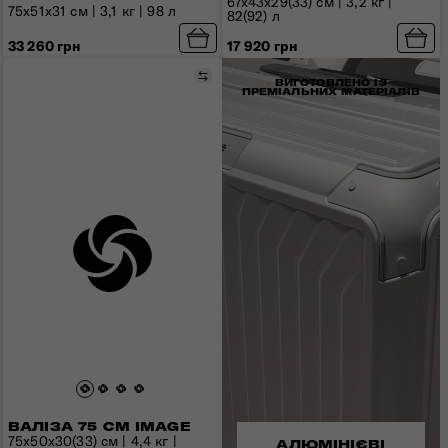
67x43x29(33) см | 3,2 кг |
75x51x31 см | 3,1 кг | 98 л
82(92) л
33 260 грн
17 920 грн
Порівняти
ВИГОТОВЛЕНО ІЗ
ПРЕМІАЛЬНИХ МАТЕРІАЛІВ
ВАЛІЗА 75 СМ IMAGE
75x50x30(33) см | 4,4 кг |
АЛЮМІНІЄВІ