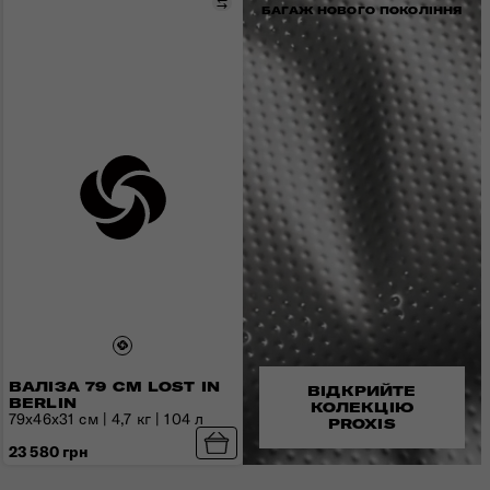
Порівняти
БАГАЖ НОВОГО ПОКОЛІННЯ
ВАЛІЗА 79 СМ LOST IN
ВІДКРИЙТЕ
BERLIN
КОЛЕКЦІЮ
79х46х31 см | 4,7 кг | 104 л
PROXIS
23 580 грн