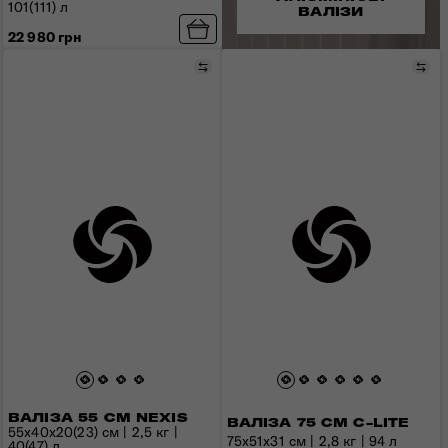
101(111) л
ВАЛІЗИ
22 980 грн
Порівняти
Пор
ВАЛІЗА 55 СМ NEXIS
ВАЛІЗА 75 СМ C-LITE
55x40x20(23) см | 2,5 кг |
75x51x31 см | 2,8 кг | 94 л
40(47) л