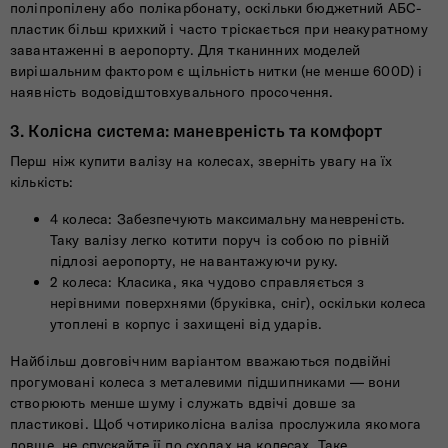
поліпропілену або полікарбонату, оскільки бюджетний АБС-
пластик більш крихкий і часто тріскається при неакуратному
завантаженні в аеропорту. Для тканинних моделей
вирішальним фактором є щільність нитки (не менше 600D) і
наявність водовідштовхувального просочення.
3. Колісна система: маневреність та комфорт
Перш ніж купити валізу на колесах, зверніть увагу на їх
кількість:
4 колеса: Забезпечують максимальну маневреність.
Таку валізу легко котити поруч із собою по рівній
підлозі аеропорту, не навантажуючи руку.
2 колеса: Класика, яка чудово справляється з
нерівними поверхнями (бруківка, сніг), оскільки колеса
утоплені в корпус і захищені від ударів.
Найбільш довговічним варіантом вважаються подвійні
прогумовані колеса з металевими підшипниками — вони
створюють менше шуму і служать вдвічі довше за
пластикові. Щоб чотириколісна валіза прослужила якомога
довше, не спускайте її по сходах на колесах. Таке