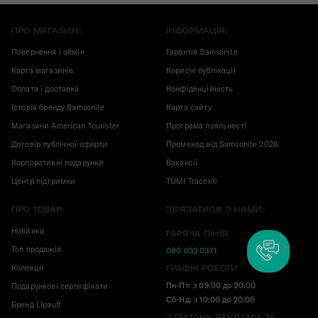
ПРО МАГАЗИН:
ІНФОРМАЦІЯ:
Повернення і обмін
Гарантія Samsonite
Карта магазинів
Корисні публікації
Оплата і доставка
Конфіденційність
Історія бренду Samsonite
Карта сайту
Магазини American Tourister
Програма лояльності
Договір публічної оферти
Промокод від Samsonite 2026
Корпоративні подарунки
Вакансії
Центр підтримки
TUMI Tracer®
ПРО ТОВАР:
ЗВ'ЯЗАТИСЯ З НАМИ:
Новинки
ГАРЯЧА ЛІНІЯ
Топ продажів
080 033 0371
Колекції
ГРАФІК РОБОТИ
Пн-Пт: з 09:00 до 20:00
Подарункові сертифікати
Сб-Нд: з 10:00 до 20:00
Бренд Lipault
З ПИТАНЬ РЕКЛАМИ ТА