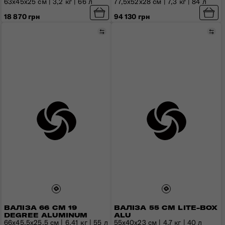
63х45х25 см | 3,2 кг | 66 л
77,5x52x28 см | 7,3 кг | 84 л
18 870 грн
94 130 грн
Порівняти
Пор
ВАЛІЗА 66 СМ 19
ВАЛІЗА 55 СМ LITE-BOX
DEGREE ALUMINUM
ALU
66x45,5x25,5 см | 6,41 кг | 55 л
55x40x23 см | 4,7 кг | 40 л