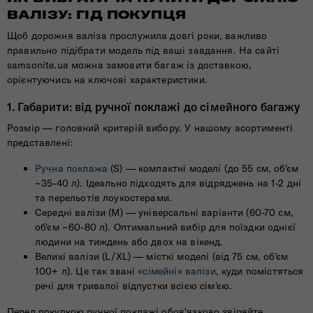
ВАЛІЗУ: ГІД ПОКУПЦЯ
Щоб дорожня валіза прослужила довгі роки, важливо
правильно підібрати модель під ваші завдання. На сайті
samsonite.ua можна замовити багаж із доставкою,
орієнтуючись на ключові характеристики.
1. Габарити: від ручної поклажі до сімейного багажу
Розмір — головний критерій вибору. У нашому асортименті
представлені:
Ручна поклажа
(S) — компактні моделі (до 55 см, об'єм
~35-40 л). Ідеально підходять для відряджень на 1-2 дні
та перельотів лоукостерами.
Середні валізи (M) — універсальні варіанти (60-70 см,
об'єм ~60-80 л). Оптимальний вибір для поїздки однієї
людини на тиждень або двох на вікенд.
Великі валізи (L/XL) — місткі моделі (від 75 см, об'єм
100+ л). Це так звані
«сімейні» валізи
, куди помістяться
речі для тривалої відпустки всією сім'єю.
Перед покупкою ручної поклажі обов'язково звіряйте