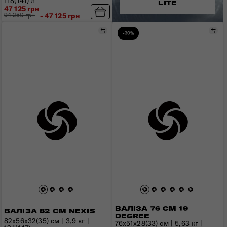
118(141) л
LITE
47 125 грн
94 250 грн
- 47 125 грн
Порівняти
Пор
-30%
ВАЛІЗА 76 СМ 19
ВАЛІЗА 82 СМ NEXIS
DEGREE
82x56x32(35) см | 3,9 кг |
76х51х28(33) см | 5,63 кг |