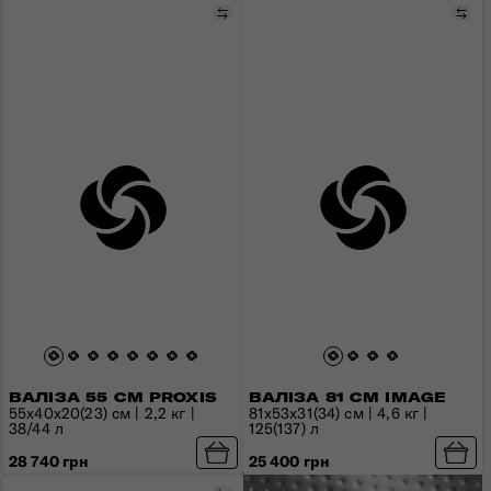
Порівняти
Пор
ВАЛІЗА 55 СМ PROXIS
ВАЛІЗА 81 СМ IMAGE
55x40x20(23) см | 2,2 кг |
81x53x31(34) см | 4,6 кг |
38/44 л
125(137) л
28 740 грн
25 400 грн