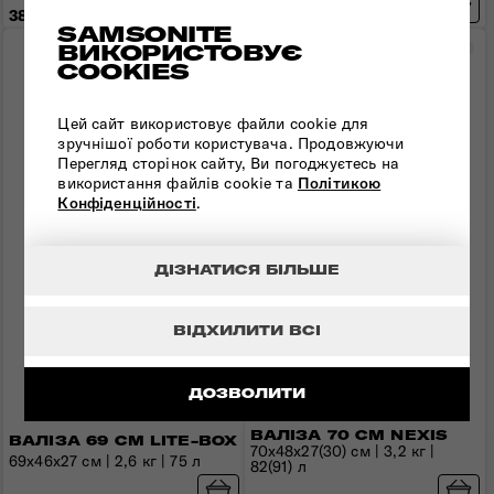
38 790 грн
38 090 грн
SAMSONITE
ВИКОРИСТОВУЄ
Порівняти
Пор
COOKIES
Цей сайт використовує файли cookie для
зручнішої роботи користувача. Продовжуючи
Перегляд сторінок сайту, Ви погоджуєтесь на
використання файлів cookie та
Політикою
Конфіденційності
.
ДІЗНАТИСЯ БІЛЬШЕ
ВІДХИЛИТИ ВСІ
ДОЗВОЛИТИ
ВАЛІЗА 70 СМ NEXIS
ВАЛІЗА 69 СМ LITE-BOX
70x48x27(30) см | 3,2 кг |
69x46x27 см | 2,6 кг | 75 л
82(91) л