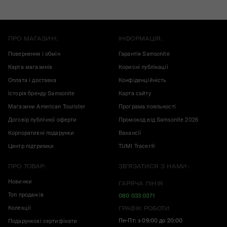
ПРО МАГАЗИН:
ІНФОРМАЦІЯ:
Повернення і обмін
Гарантія Samsonite
Карта магазинів
Корисні публікації
Оплата і доставка
Конфіденційність
Історія бренду Samsonite
Карта сайту
Магазини American Tourister
Програма лояльності
Договір публічної оферти
Промокод від Samsonite 2026
Корпоративні подарунки
Вакансії
Центр підтримки
TUMI Tracer®
ПРО ТОВАР:
ЗВ'ЯЗАТИСЯ З НАМИ:
Новинки
ГАРЯЧА ЛІНІЯ
Топ продажів
080 033 0371
Колекції
ГРАФІК РОБОТИ
Пн-Пт: з 09:00 до 20:00
Подарункові сертифікати