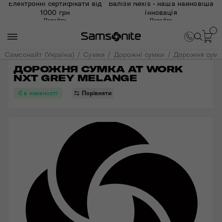
Електронні сертифікати від
Валізи Nexis - наша найновіша
1000 грн
інновація
Перейти
Перейти
Самсонайт (Україна)
Сумки
Дорожні сумки
Дорожня сумк
ДОРОЖНЯ СУМКА AT WORK 
NXT GREY MELANGE
Є в наявності
Порівняти