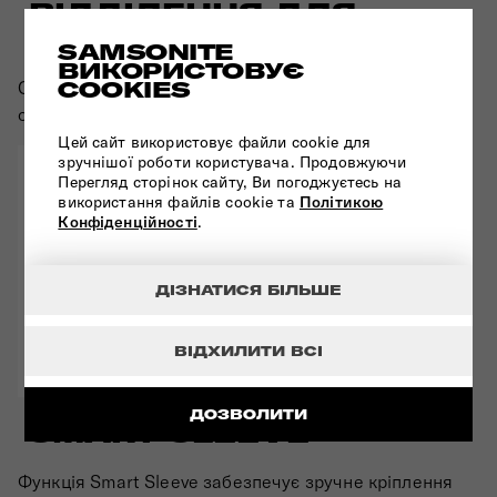
ВІДДІЛЕННЯ ДЛЯ
НОУТБУКА 15.6"
SAMSONITE
ВИКОРИСТОВУЄ
COOKIES
Спеціальне відділення для ноутбука 15.6" та
окреме відділення для планшета.
Цей сайт використовує файли cookie для
зручнішої роботи користувача. Продовжуючи
Перегляд сторінок сайту, Ви погоджуєтесь на
використання файлів cookie та
Політикою
Конфіденційності
.
ДІЗНАТИСЯ БІЛЬШЕ
ВІДХИЛИТИ ВСІ
ДОЗВОЛИТИ
SMART SLEEVE
Функція Smart Sleeve забезпечує зручне кріплення