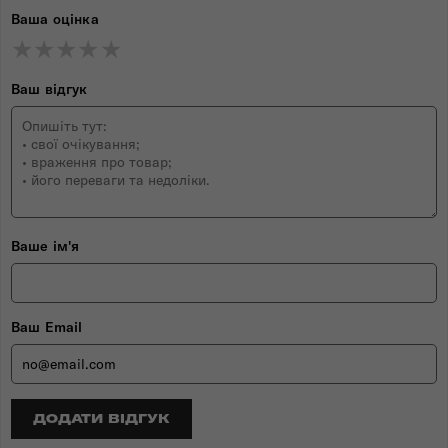
Ваша оцінка
★
★
★
★
★
★
★
★
★
★
★
★
★
★
★
Ваш відгук
Ваше ім'я
Ваш Email
ДОДАТИ ВІДГУК