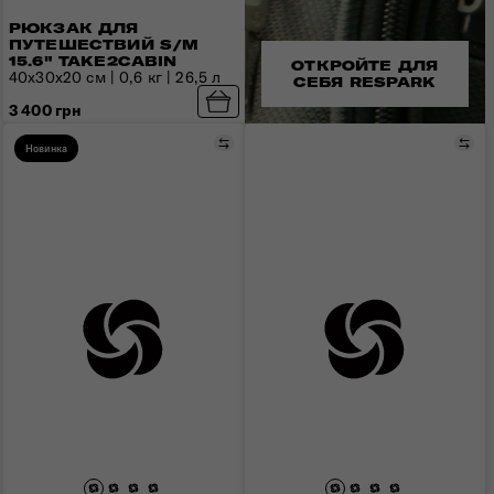
РЮКЗАК ДЛЯ
ПУТЕШЕСТВИЙ S/M
15.6" TAKE2CABIN
ОТКРОЙТЕ ДЛЯ
40x30x20 см | 0,6 кг | 26,5 л
СЕБЯ RESPARK
3 400 грн
Сравнить
Сра
Новинка