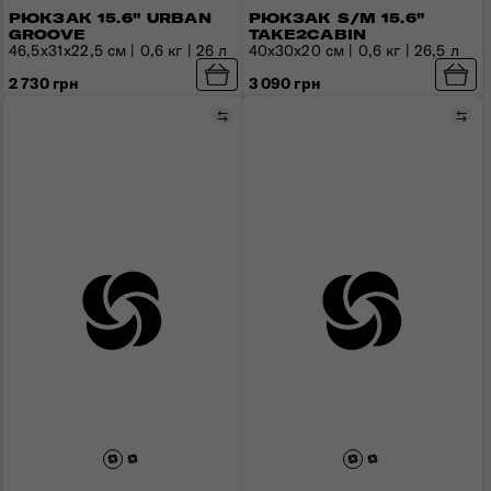
РЮКЗАК 15.6" URBAN
РЮКЗАК S/M 15.6"
GROOVE
TAKE2CABIN
46,5x31x22,5 см | 0,6 кг | 26 л
40x30x20 см | 0,6 кг | 26,5 л
2 730 грн
3 090 грн
Сравнить
Сра