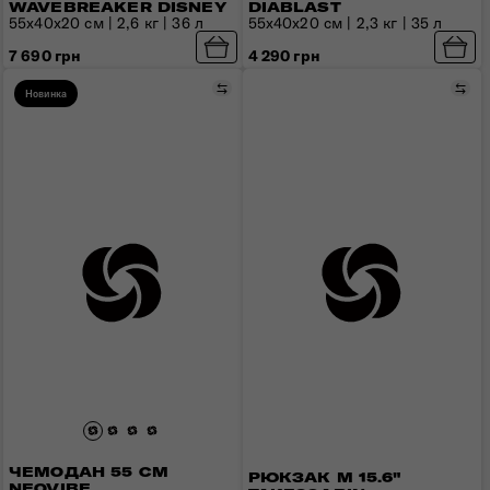
WAVEBREAKER DISNEY
DIABLAST
55х40х20 см | 2,6 кг | 36 л
55x40x20 см | 2,3 кг | 35 л
7 690 грн
4 290 грн
Сравнить
Сра
Новинка
ЧЕМОДАН 55 СМ
РЮКЗАК M 15.6"
NEOVIBE