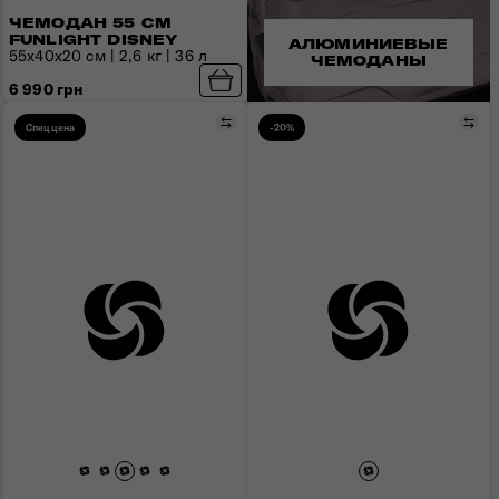
ЧЕМОДАН 55 СМ
FUNLIGHT DISNEY
АЛЮМИНИЕВЫЕ
55х40х20 см | 2,6 кг | 36 л
ЧЕМОДАНЫ
6 990 грн
Сравнить
Сра
Спеццена
-20%