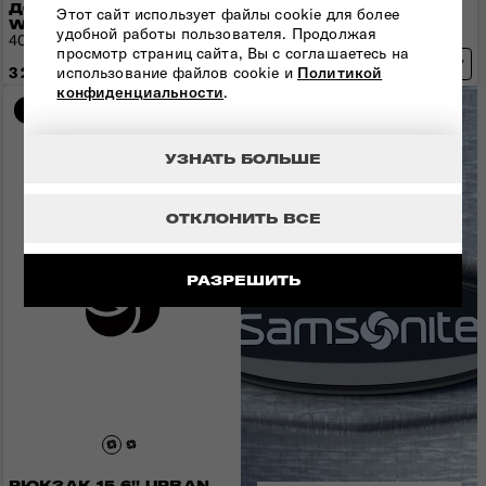
ДОРОЖНАЯ СУМКА AT
ДОРОЖНАЯ СУМКА AT
Этот сайт использует файлы cookie для более
WORK NXT
WORK NXT
удобной работы пользователя. Продолжая
40x30x20 см | 0,7 кг | 26,5 л
40x30x20 см | 0,5 кг | 26,5 л
просмотр страниц сайта, Вы с соглашаетесь на
3 290 грн
использование файлов cookie и
3 030 грн
Политикой
конфиденциальности
.
Сравнить
-20%
КУЛЬТОВАЯ КОЛЛЕКЦИЯ
УЗНАТЬ БОЛЬШЕ
ОТКЛОНИТЬ ВСЕ
РАЗРЕШИТЬ
РЮКЗАК 15.6'' URBAN