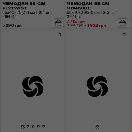
ЧЕМОДАН 55 СМ
ЧЕМОДАН 55 СМ
FLYTWIST
STARVIBE
55х40х20(23) см | 2,4 кг |
55x40x20(23) см | 2,3 кг |
36(44) л
37(41) л
7 712 грн
5 090 грн
9 640 грн
- 1 928 грн
Сравнить
Сра