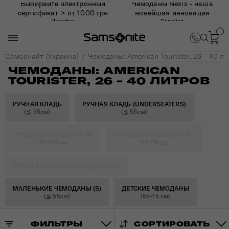
Выбирайте электронный
Чемоданы Nexis - наша
сертификат > от 1000 грн
новейшая инновация
Перейти
Перейти
Самсонайт (Украина)
Чемоданы: American Tourister, 26 - 40 л
ЧЕМОДАНЫ: AMERICAN
TOURISTER, 26 - 40 ЛИТРОВ
РУЧНАЯ КЛАДЬ
РУЧНАЯ КЛАДЬ (UNDERSEATERS)
(≦ 55см)
(≦ 55см)
СРЕДНИЕ ЧЕМОДАНЫ (M)
БОЛЬШИЕ ЧЕМОДАНЫ (L)
(60-69 см)
(70-79 см)
ОЧЕНЬ БОЛЬШИЕ ЧЕМОДАНЫ (XL)
МАЛЕНЬКИЕ ЧЕМОДАНЫ (S)
ДЕТСКИЕ ЧЕМОДАНЫ
(≦ 55см)
(55-75 см)
ФИЛЬТРЫ
СОРТИРОВАТЬ