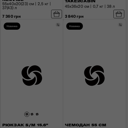
TAKE2CABIN
55x40x20(23) см | 2,5 кг |
45x36x20 см | 0,7 кг | 38 л
37(43) л
3 840 грн
7 360 грн
Сравнить
Сра
Новинка
Новинка
РЮКЗАК S/M 15.6"
ЧЕМОДАН 55 СМ