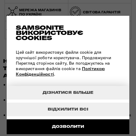
МЕРЕЖА МАГАЗИНІВ
СВІТОВА ГАРАНТІЯ
ПО УКРАЇНІ
SAMSONITE
ЕКСПЕРТНА
ЗРОБЛЕНО В ЄВРОПІ
ВИКОРИСТОВУЄ
КОНСУЛЬТАЦІЯ
COOKIES
Цей сайт використовує файли cookie для
зручнішої роботи користувача. Продовжуючи
НАЙПОШИРЕНІШІ ПИТАННЯ ПРО
Перегляд сторінок сайту, Ви погоджуєтесь на
ТОВАРИ КАТЕГОРІЇ "ІНШІ ДОРОЖНІ
використання файлів cookie та
Політикою
Конфіденційності
.
АКСЕСУАРИ: НЕРЖАВІЮЧА СТАЛЬ"
Які інші дорожні аксесуари: нержавіюча сталь
найдешевші?
ДІЗНАТИСЯ БІЛЬШЕ
Які інші дорожні аксесуари: нержавіюча сталь
найпопулярніші у 2026 році?
ВІДХИЛИТИ ВСІ
Які інші дорожні аксесуари: нержавіюча сталь відносяться
до преміум-сегменту?
ДОЗВОЛИТИ