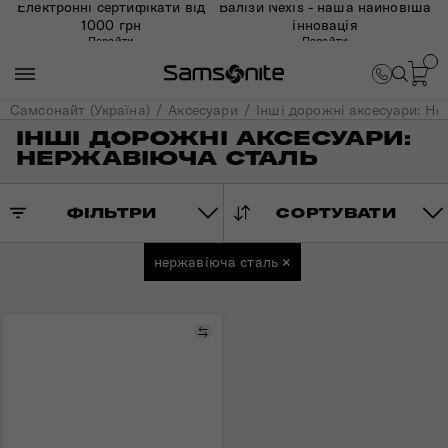
Електронні сертифікати від
Валізи Nexis - наша найновіша
1000 грн
інновація
Перейти
Перейти
Самсонайт (Україна)
Аксесуари
Інші дорожні аксесуари: Н
ІНШІ ДОРОЖНІ АКСЕСУАРИ:
НЕРЖАВІЮЧА СТАЛЬ
ФІЛЬТРИ
СОРТУВАТИ
нержавіюча сталь
×
Порівняти