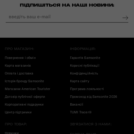
ПІДПИШІТЬСЯ НА НАШІ НОВИНИ:
ПРО МАГАЗИН:
ІНФОРМАЦІЯ:
Повернення і обмін
Гарантія Samsonite
Карта магазинів
Корисні публікації
Оплата і доставка
Конфіденційність
Історія бренду Samsonite
Карта сайту
Магазини American Tourister
Програма лояльності
Договір публічної оферти
Промокод від Samsonite 2026
Корпоративні подарунки
Вакансії
Центр підтримки
TUMI Tracer®
ПРО ТОВАР:
ЗВ'ЯЗАТИСЯ З НАМИ:
Новинки