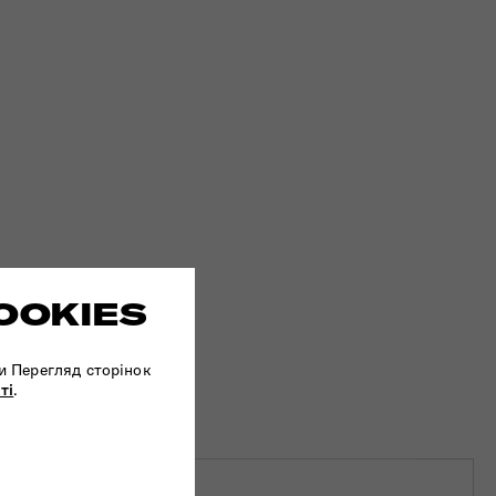
OOKIES
и Перегляд сторінок
ті
.