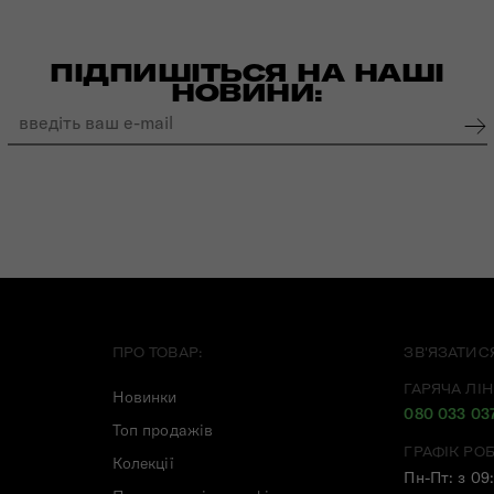
ПІДПИШІТЬСЯ НА НАШІ
НОВИНИ:
ПРО ТОВАР:
ЗВ'ЯЗАТИС
ГАРЯЧА ЛІН
Новинки
080 033 03
Топ продажів
ГРАФІК РО
Колекції
Пн-Пт: з 09