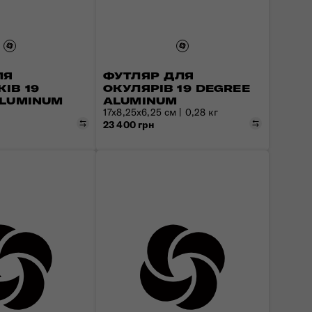
Рюкзаки під сидіння
Новинка: Prodiver - стань непереможним
Стань непереможним: Екодайвер
Сумки для вікенду та коротких подорожей
Рюкзаки для дітей
Косметички та б'юті-кейси
ЛЯ
ФУТЛЯР ДЛЯ
ІВ 19
ОКУЛЯРІВ 19 DEGREE
ALUMINUM
ALUMINUM
17x8,25x6,25 см | 0,28 кг
Порівняти
Порівняти
23 400 грн