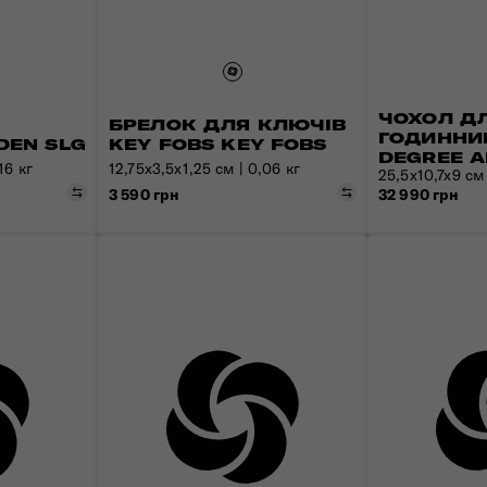
Валізи з передньою кишенею
Знайомтесь з Nexis
Рюкзаки для ноутбука
Усі сумки
Дитячі валізи для катання
Пакувальні куби та чохли
ЧОХОЛ Д
БРЕЛОК ДЛЯ КЛЮЧІВ
ГОДИННИК
DEN SLG
KEY FOBS KEY FOBS
DEGREE 
16 кг
12,75x3,5x1,25 см | 0,06 кг
25,5x10,7x9 см
Порівняти
Порівняти
3 590 грн
32 990 грн