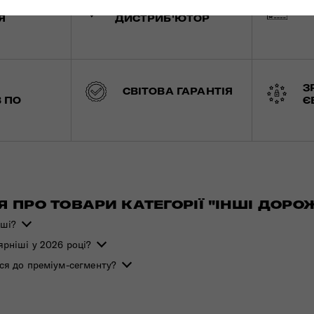
ЬНА
ЕКСКЛЮЗИВНИЙ
Б
Я
ДИСТРИБ'ЮТОР
З
СВІТОВА ГАРАНТІЯ
 ПО
Є
ПРО ТОВАРИ КАТЕГОРІЇ "ІНШІ ДОРОЖ
вші?
ярніші у 2026 році?
ься до преміум-сегменту?