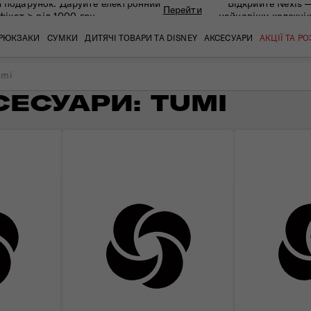
 подарунок. Даруйте eлектронний
Відкрийте Nexis 
Перейти
фікат > від 1000 грн
найновішу колекці
РЮКЗАКИ
СУМКИ
ДИТЯЧІ ТОВАРИ ТА DISNEY
АКСЕСУАРИ
АКЦІЇ ТА Р
umi
СЕСУАРИ: TUMI
кат
кат
кат
кат
кат
кат
 ЗАПИТАННЯ
СЕРВІСН