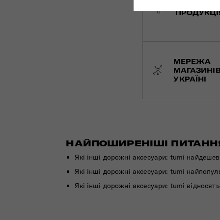
ОРИГІНАЛ
ПРОДУКЦІ
МЕРЕЖА
МАГАЗИНІВ
УКРАЇНІ
НАЙПОШИРЕНІШІ ПИТАННЯ 
Які інші дорожні аксесуари: tumi найдеше
Які інші дорожні аксесуари: tumi найпопул
Які інші дорожні аксесуари: tumi відносят