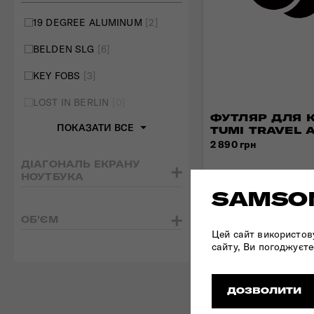
19 DEGREE ALUMINUM
[2]
BELDEN SLG
[6]
KEY FOBS
[3]
LOST IN BERLIN
[0]
ФУТЛЯР ДЛЯ 
ПОКАЗАТИ ВСЕ
TUMI TRAVEL 
2 890 грн
ДІАГОНАЛЬ ЕКРАНУ
НОУТБУКА
SAMSON
ОБ'ЄМ
Цей сайт використов
сайту, Ви погоджуєте
ДОЗВОЛИТИ