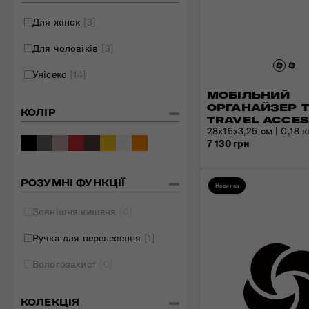
Складані сумки
Для жінок
[3]
Дивитись все
Для чоловіків
[3]
Унісекс
[14]
МОБІЛЬНИЙ
ОРГАНАЙЗЕР 
КОЛІР
TRAVEL ACCES
28х15x3,25 см | 0,18 кг
7 130 грн
РОЗУМНІ ФУНКЦІЇ
Новинка
Зовнішня кишеня
[0]
Ручка для перенесення
[1]
Вологозахист
[0]
КОЛЕКЦІЯ