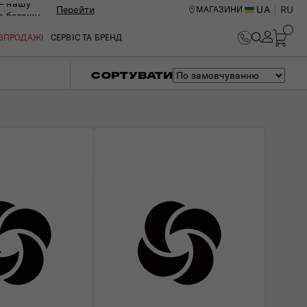
— нашу
Перейти
UA
RU
МАГАЗИНИ
ю багажу
ОЗПРОДАЖІ
СЕРВІС ТА БРЕНД
СОРТУВАТИ
ИЙ ЦЕНТР В КИЄВІ