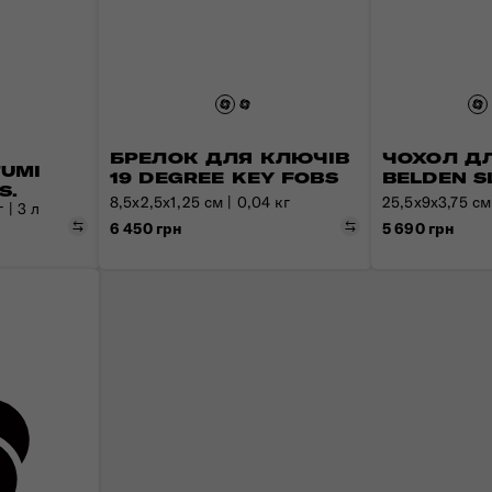
БРЕЛОК ДЛЯ КЛЮЧІВ
ЧОХОЛ ДЛ
TUMI
19 DEGREE KEY FOBS
BELDEN S
S.
8,5х2,5х1,25 см | 0,04 кг
25,5x9x3,75 см 
 | 3 л
Порівняти
Порівняти
6 450 грн
5 690 грн