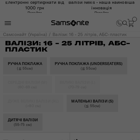
Електронні сертифікати від
Валізи Nexis - наша найновіша
1000 грн
інновація
Перейти
Перейти
Самсонайт (Україна)
Валізи: 16 - 25 літрів, АБС-пластик
ВАЛІЗИ: 16 - 25 ЛІТРІВ, АБС-
ПЛАСТИК
РУЧНА ПОКЛАЖА
РУЧНА ПОКЛАЖА (UNDERSEATERS)
(≦ 55см)
(≦ 55см)
СЕРЕДНІ ВАЛІЗИ (M)
ВЕЛИКІ ВАЛІЗИ (L)
(60-69 см)
(70-79 см)
ДУЖЕ ВЕЛИКІ ВАЛІЗИ (XL)
МАЛЕНЬКІ ВАЛІЗИ (S)
(>80 см)
(≦ 55см)
ДИТЯЧІ ВАЛІЗИ
(55-75 см)