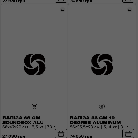
22 980 грн
74 650 грн
Порівняти
Пор
ВАЛІЗА 68 СМ
ВАЛІЗА 56 СМ 19
SOUNDBOX ALU
DEGREE ALUMINUM
ВІДКРИЙТЕ C-
68x47x29 см | 5,5 кг | 73 л
56x35,5x23 см | 5,14 кг | 31 л
LITE
27 090 грн
74 650 грн