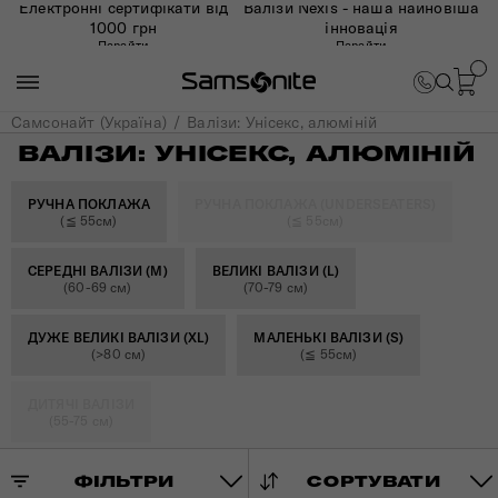
Електронні сертифікати від
Валізи Nexis - наша найновіша
1000 грн
інновація
Перейти
Перейти
Самсонайт (Україна)
Валізи: Унісекс, алюміній
ВАЛІЗИ: УНІСЕКС, АЛЮМІНІЙ
РУЧНА ПОКЛАЖА
РУЧНА ПОКЛАЖА (UNDERSEATERS)
(≦ 55см)
(≦ 55см)
СЕРЕДНІ ВАЛІЗИ (M)
ВЕЛИКІ ВАЛІЗИ (L)
(60-69 см)
(70-79 см)
ДУЖЕ ВЕЛИКІ ВАЛІЗИ (XL)
МАЛЕНЬКІ ВАЛІЗИ (S)
(>80 см)
(≦ 55см)
ДИТЯЧІ ВАЛІЗИ
(55-75 см)
ФІЛЬТРИ
СОРТУВАТИ