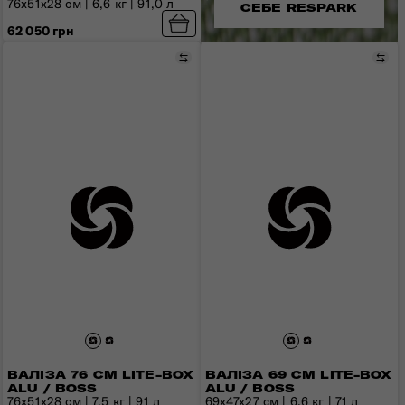
76x51x28 см | 6,6 кг | 91,0 л
СЕБЕ RESPARK
62 050 грн
Порівняти
Пор
ВАЛІЗА 76 СМ LITE-BOX
ВАЛІЗА 69 СМ LITE-BOX
ALU / BOSS
ALU / BOSS
76х51х28 см | 7,5 кг | 91 л
69х47х27 см | 6,6 кг | 71 л