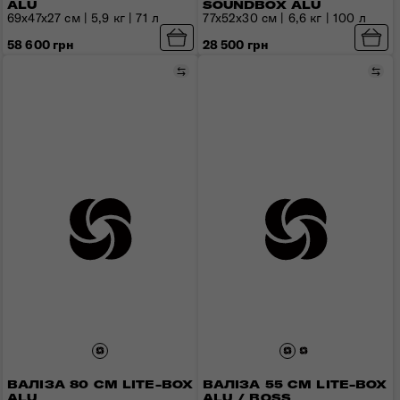
ALU
SOUNDBOX ALU
69x47x27 см | 5,9 кг | 71 л
77x52x30 см | 6,6 кг | 100 л
58 600 грн
28 500 грн
Порівняти
Пор
ВАЛІЗА 80 СМ LITE-BOX
ВАЛІЗА 55 СМ LITE-BOX
ALU
ALU / BOSS