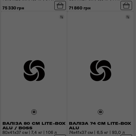
75 330 грн
71 860 грн
Порівняти
Пор
ВАЛІЗА 80 СМ LITE-BOX
ВАЛІЗА 74 СМ LITE-BOX
ALU / BOSS
ALU
80x41x37 см | 7,4 кг | 106 л
74x41x37 см | 6,5 кг | 93,0 л