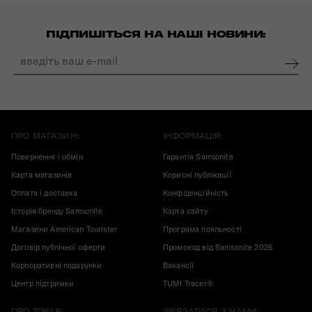
ПІДПИШІТЬСЯ НА НАШІ НОВИНИ:
ПРО МАГАЗИН:
ІНФОРМАЦІЯ:
Повернення і обмін
Гарантія Samsonite
Карта магазинів
Корисні публікації
Оплата і доставка
Конфіденційність
Історія бренду Samsonite
Карта сайту
Магазини American Tourister
Програма лояльності
Договір публічної оферти
Промокод від Samsonite 2026
Корпоративні подарунки
Вакансії
Центр підтримки
TUMI Tracer®
ПРО ТОВАР:
ЗВ'ЯЗАТИСЯ З НАМИ: