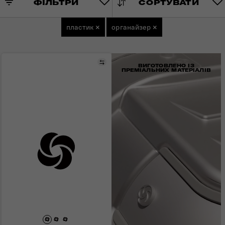
ФІЛЬТРИ
СОРТУВАТИ
пластик
×
органайзер
×
Порівняти
ВИГОТОВЛЕНО ІЗ
ПРЕМІАЛЬНИХ МАТЕРІАЛІВ