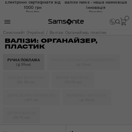
Електронні сертифікати від
Валізи Nexis - наша найновіша
1000 грн
інновація
Перейти
Перейти
Самсонайт (Україна)
Валізи: Органайзер, пластик
ВАЛІЗИ: ОРГАНАЙЗЕР,
ПЛАСТИК
РУЧНА ПОКЛАЖА
РУЧНА ПОКЛАЖА (UNDERSEATERS)
(≦ 55см)
(≦ 55см)
СЕРЕДНІ ВАЛІЗИ (M)
ВЕЛИКІ ВАЛІЗИ (L)
(60-69 см)
(70-79 см)
ДУЖЕ ВЕЛИКІ ВАЛІЗИ (XL)
МАЛЕНЬКІ ВАЛІЗИ (S)
(>80 см)
(≦ 55см)
ДИТЯЧІ ВАЛІЗИ
(55-75 см)