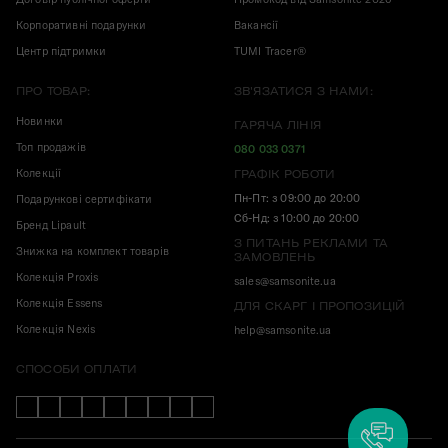
Корпоративні подарунки
Вакансії
Центр підтримки
TUMI Tracer®
ПРО ТОВАР:
ЗВ'ЯЗАТИСЯ З НАМИ:
Новинки
ГАРЯЧА ЛІНІЯ
Топ продажів
080 033 0371
Колекції
ГРАФІК РОБОТИ
Пн-Пт: з 09:00 до 20:00
Подарункові сертифікати
Сб-Нд: з 10:00 до 20:00
Бренд Lipault
З ПИТАНЬ РЕКЛАМИ ТА
Знижка на комплект товарів
ЗАМОВЛЕНЬ
Колекція Proxis
sales@samsonite.ua
Колекція Essens
ДЛЯ СКАРГ І ПРОПОЗИЦІЙ
Колекція Nexis
help@samsonite.ua
СПОСОБИ ОПЛАТИ