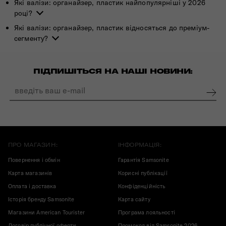
Які валізи: органайзер, пластик найпопулярніші у 2026
році?
Які валізи: органайзер, пластик відносяться до преміум-
сегменту?
ПІДПИШІТЬСЯ НА НАШІ НОВИНИ:
ПРО МАГАЗИН:
ІНФОРМАЦІЯ:
Повернення і обмін
Гарантія Samsonite
Карта магазинів
Корисні публікації
Оплата і доставка
Конфіденційність
Історія бренду Samsonite
Карта сайту
Магазини American Tourister
Програма лояльності
Договір публічної оферти
Промокод від Samsonite 2026