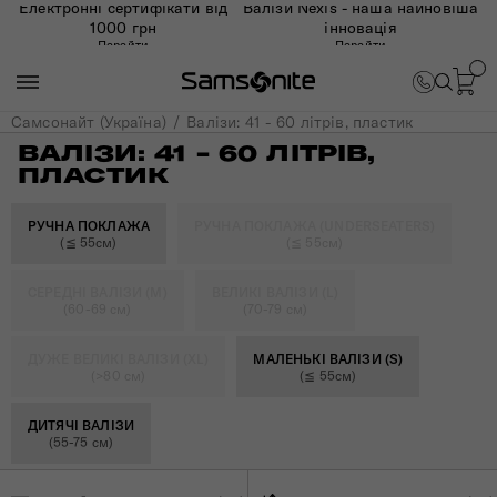
Електронні сертифікати від
Валізи Nexis - наша найновіша
1000 грн
інновація
Перейти
Перейти
Самсонайт (Україна)
Валізи: 41 - 60 літрів, пластик
ВАЛІЗИ: 41 - 60 ЛІТРІВ,
ПЛАСТИК
РУЧНА ПОКЛАЖА
РУЧНА ПОКЛАЖА (UNDERSEATERS)
(≦ 55см)
(≦ 55см)
СЕРЕДНІ ВАЛІЗИ (M)
ВЕЛИКІ ВАЛІЗИ (L)
(60-69 см)
(70-79 см)
ДУЖЕ ВЕЛИКІ ВАЛІЗИ (XL)
МАЛЕНЬКІ ВАЛІЗИ (S)
(>80 см)
(≦ 55см)
ДИТЯЧІ ВАЛІЗИ
(55-75 см)