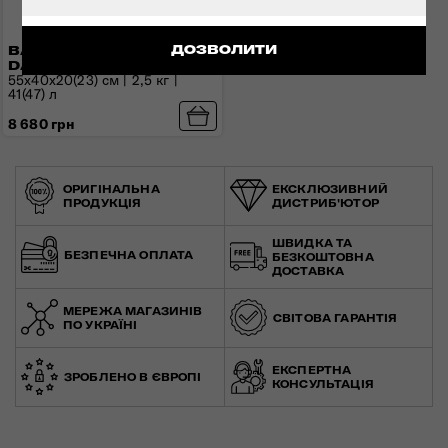
ДОЗВОЛИТИ
ВАЛІЗА 55 СМ
DASHPOP
55x40x20(23) см | 2,5 кг |
41(47) л
8 680 грн
ОРИГІНАЛЬНА
ЕКСКЛЮЗИВНИЙ
ПРОДУКЦІЯ
ДИСТРИБ'ЮТОР
ШВИДКА ТА
БЕЗПЕЧНА ОПЛАТА
БЕЗКОШТОВНА
ДОСТАВКА
МЕРЕЖА МАГАЗИНІВ
СВІТОВА ГАРАНТІЯ
ПО УКРАЇНІ
ЕКСПЕРТНА
ЗРОБЛЕНО В ЄВРОПІ
КОНСУЛЬТАЦІЯ