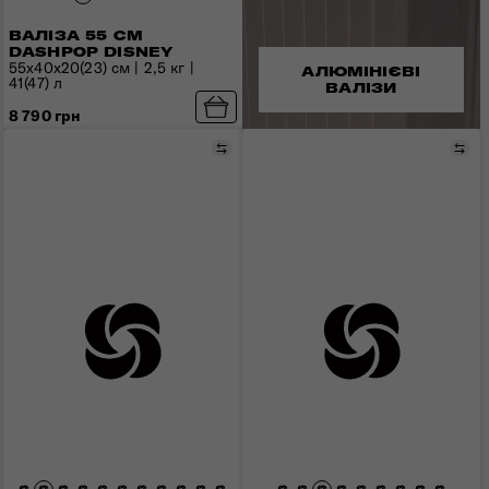
ВАЛІЗА 55 СМ
DASHPOP DISNEY
55x40x20(23) см | 2,5 кг |
АЛЮМІНІЄВІ
41(47) л
ВАЛІЗИ
8 790 грн
Порівняти
Пор