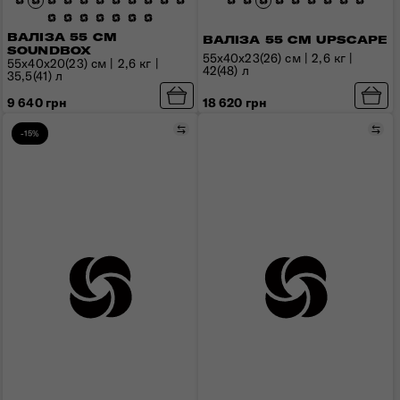
ВАЛІЗА 55 СМ
ВАЛІЗА 55 СМ UPSCAPE
SOUNDBOX
55x40x23(26) см | 2,6 кг |
55x40x20(23) см | 2,6 кг |
42(48) л
35,5(41) л
9 640 грн
18 620 грн
Порівняти
Пор
-15%