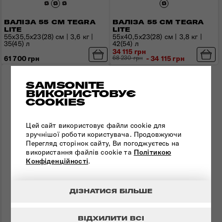
ВАЛІЗА 55 СМ TEGRA
ВАЛІЗА 55 СМ TEGRA
LITE
LITE
55х35,5х23(28) см | 3,6 кг |
55х40,5х23(28) см | 3,8 кг |
35(45) л
42(54) л
34 115 грн
61 700 грн
68 230 грн
- 34 115 грн
Порівняти
SAMSONITE
ВИКОРИСТОВУЄ
COOKIES
Цей сайт використовує файли cookie для
зручнішої роботи користувача. Продовжуючи
Перегляд сторінок сайту, Ви погоджуєтесь на
використання файлів cookie та
Політикою
Конфіденційності
.
ДІЗНАТИСЯ БІЛЬШЕ
ВІДХИЛИТИ ВСІ