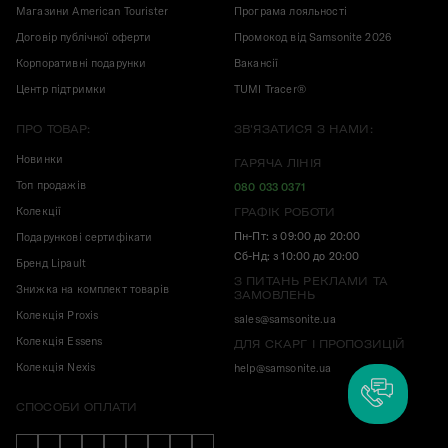
Магазини American Tourister
Програма лояльності
Договір публічної оферти
Промокод від Samsonite 2026
Корпоративні подарунки
Вакансії
Центр підтримки
TUMI Tracer®
ПРО ТОВАР:
ЗВ'ЯЗАТИСЯ З НАМИ:
Новинки
ГАРЯЧА ЛІНІЯ
Топ продажів
080 033 0371
Колекції
ГРАФІК РОБОТИ
Пн-Пт: з 09:00 до 20:00
Подарункові сертифікати
Сб-Нд: з 10:00 до 20:00
Бренд Lipault
З ПИТАНЬ РЕКЛАМИ ТА
Знижка на комплект товарів
ЗАМОВЛЕНЬ
Колекція Proxis
sales@samsonite.ua
Колекція Essens
ДЛЯ СКАРГ І ПРОПОЗИЦІЙ
Колекція Nexis
help@samsonite.ua
СПОСОБИ ОПЛАТИ