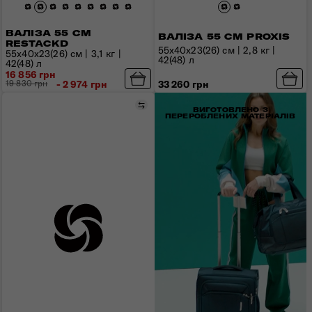
ВАЛІЗА 55 СМ
ВАЛІЗА 55 СМ PROXIS
RESTACKD
55x40x23(26) см | 2,8 кг |
55x40x23(26) см | 3,1 кг |
42(48) л
42(48) л
16 856 грн
19 830 грн
- 2 974 грн
33 260 грн
Порівняти
ВИГОТОВЛЕНО З
ПЕРЕРОБЛЕНИХ МАТЕРІАЛІВ