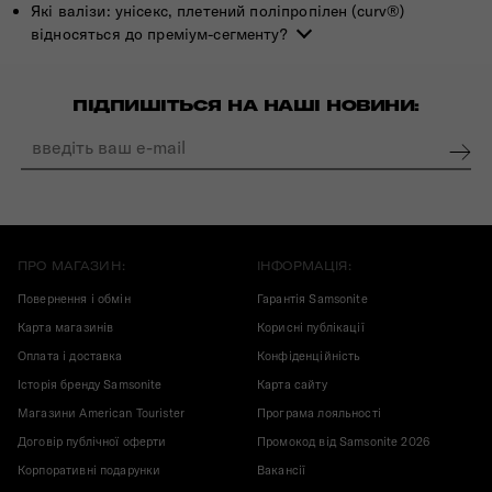
Які валізи: унісекс, плетений поліпропілен (curv®)
відносяться до преміум-сегменту?
ПІДПИШІТЬСЯ НА НАШІ НОВИНИ:
ПРО МАГАЗИН:
ІНФОРМАЦІЯ:
Повернення і обмін
Гарантія Samsonite
Карта магазинів
Корисні публікації
Оплата і доставка
Конфіденційність
Історія бренду Samsonite
Карта сайту
Магазини American Tourister
Програма лояльності
Договір публічної оферти
Промокод від Samsonite 2026
Корпоративні подарунки
Вакансії