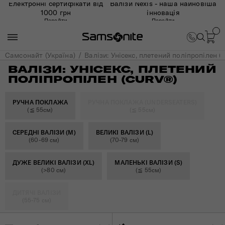
Електронні сертифікати від
Валізи Nexis - наша найновіша
1000 грн
інновація
Перейти
Перейти
Самсонайт (Україна)
Валізи: Унісекс, плетений поліпропілен (
ВАЛІЗИ: УНІСЕКС, ПЛЕТЕНИЙ
ПОЛІПРОПІЛЕН (CURV®)
РУЧНА ПОКЛАЖА
РУЧНА ПОКЛАЖА (UNDERSEATERS)
(≦ 55см)
(≦ 55см)
СЕРЕДНІ ВАЛІЗИ (M)
ВЕЛИКІ ВАЛІЗИ (L)
(60-69 см)
(70-79 см)
ДУЖЕ ВЕЛИКІ ВАЛІЗИ (XL)
МАЛЕНЬКІ ВАЛІЗИ (S)
(>80 см)
(≦ 55см)
ДИТЯЧІ ВАЛІЗИ
(55-75 см)