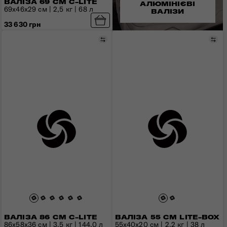
ВАЛІЗА 69 СМ C-LITE
АЛЮМІНІЄВІ
69x46x29 см | 2,5 кг | 68 л
ВАЛІЗИ
33 630 грн
Порівняти
Пор
ВАЛІЗА 86 СМ C-LITE
ВАЛІЗА 55 СМ LITE-BOX
86x58x36 см | 3,5 кг | 144,0 л
55x40x20 см | 2,2 кг | 38 л