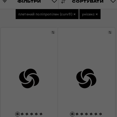
ФІЛЬТРИ
СОРТУВАТИ
плетений поліпропілен (curv®)
×
унісекс
×
Порівняти
Пор