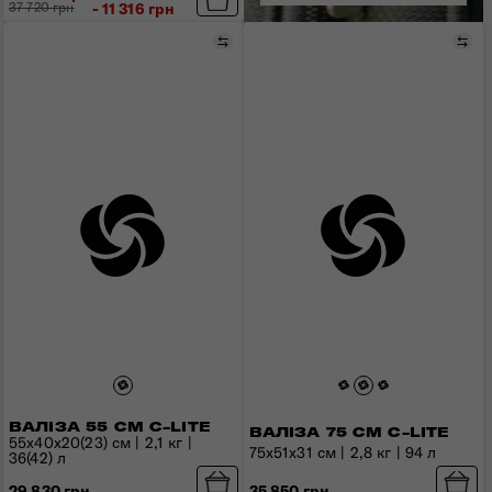
37 720 грн
- 11 316 грн
Порівняти
Пор
ВАЛІЗА 55 СМ C-LITE
ВАЛІЗА 75 СМ C-LITE
55х40х20(23) см | 2,1 кг |
75x51x31 см | 2,8 кг | 94 л
36(42) л
35 850 грн
29 830 грн