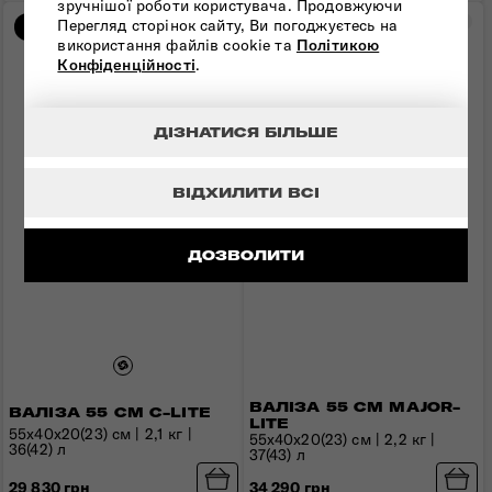
зручнішої роботи користувача. Продовжуючи
Порівняти
Пор
Перегляд сторінок сайту, Ви погоджуєтесь на
Новинка
використання файлів cookie та
Політикою
Конфіденційності
.
ДІЗНАТИСЯ БІЛЬШЕ
ВІДХИЛИТИ ВСІ
ДОЗВОЛИТИ
ВАЛІЗА 55 СМ MAJOR-
ВАЛІЗА 55 СМ C-LITE
LITE
55х40х20(23) см | 2,1 кг |
55x40x20(23) см | 2,2 кг |
36(42) л
37(43) л
29 830 грн
34 290 грн