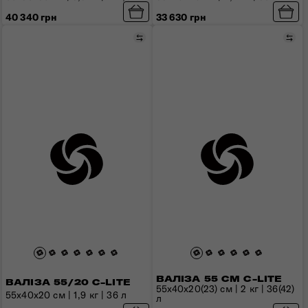
40 340 грн
33 630 грн
Порівняти
Пор
ВАЛІЗА 55 СМ C-LITE
ВАЛІЗА 55/20 C-LITE
55x40x20(23) см | 2 кг | 36(42)
55x40x20 см | 1,9 кг | 36 л
л