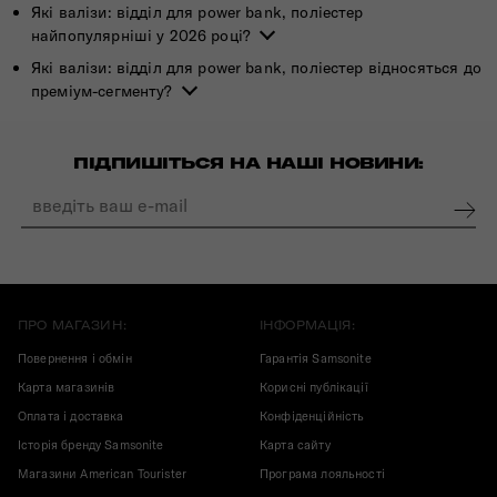
Які валізи: відділ для power bank, поліестер
найпопулярніші у 2026 році?
Які валізи: відділ для power bank, поліестер відносяться до
преміум-сегменту?
ПІДПИШІТЬСЯ НА НАШІ НОВИНИ:
ПРО МАГАЗИН:
ІНФОРМАЦІЯ:
Повернення і обмін
Гарантія Samsonite
Карта магазинів
Корисні публікації
Оплата і доставка
Конфіденційність
Історія бренду Samsonite
Карта сайту
Магазини American Tourister
Програма лояльності