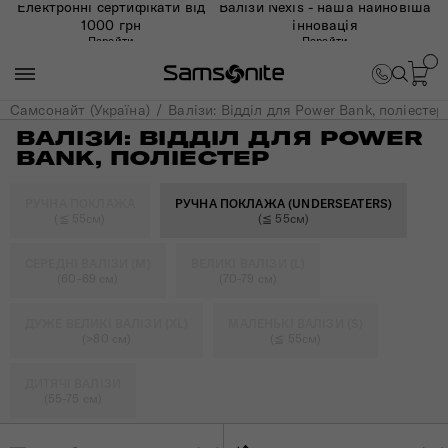
Електронні сертифікати від
Валізи Nexis - наша найновіша
1000 грн
інновація
Перейти
Перейти
Самсонайт (Україна)
Валізи: Відділ для Power Bank, поліестер
ВАЛІЗИ: ВІДДІЛ ДЛЯ POWER
BANK, ПОЛІЕСТЕР
РУЧНА ПОКЛАЖА
РУЧНА ПОКЛАЖА (UNDERSEATERS)
(≦ 55см)
(≦ 55см)
СЕРЕДНІ ВАЛІЗИ (M)
ВЕЛИКІ ВАЛІЗИ (L)
(60-69 см)
(70-79 см)
ДУЖЕ ВЕЛИКІ ВАЛІЗИ (XL)
МАЛЕНЬКІ ВАЛІЗИ (S)
(>80 см)
(≦ 55см)
ДИТЯЧІ ВАЛІЗИ
(55-75 см)