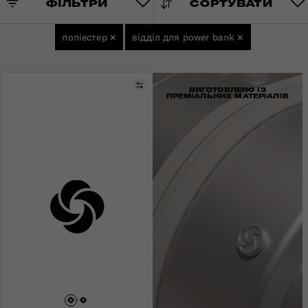
ФІЛЬТРИ
СОРТУВАТИ
поліестер
×
відділ для power bank
×
Порівняти
ВИГОТОВЛЕНО ІЗ
ПРЕМІАЛЬНИХ МАТЕРІАЛІВ