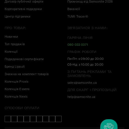
Договір публічної оферти
Промокод від Samsonite 2026
Корпоративні подарунки
Вакансії
Центр підтримки
TUMI Tracer®
ПРО ТОВАР:
ЗВ'ЯЗАТИСЯ З НАМИ:
Новинки
ГАРЯЧА ЛІНІЯ
Топ продажів
080 033 0371
Колекції
ГРАФІК РОБОТИ
Пн-Пт: з 09:00 до 20:00
Подарункові сертифікати
Сб-Нд: з 10:00 до 20:00
Бренд Lipault
З ПИТАНЬ РЕКЛАМИ ТА
Знижка на комплект товарів
ЗАМОВЛЕНЬ
Колекція Proxis
sales@samsonite.ua
Колекція Essens
ДЛЯ СКАРГ І ПРОПОЗИЦІЙ
Колекція Nexis
help@samsonite.ua
СПОСОБИ ОПЛАТИ