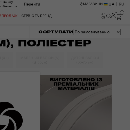
— нашу
Перейти
UA
RU
МАГАЗИНИ
ю багажу
ОЗПРОДАЖІ
СЕРВІС ТА БРЕНД
СОРТУВАТИ
М), ПОЛІЕСТЕР
 (XL)
МАЛЕНЬКІ ВАЛІЗИ (S)
ДИТЯЧІ ВАЛІЗИ
(≦ 55см)
(55-75 см)
ВИГОТОВЛЕНО ІЗ
ПРЕМІАЛЬНИХ
МАТЕРІАЛІВ
ИЙ ЦЕНТР В КИЄВІ