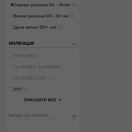
Середні рюкзаки (40 - 45см)
[4]
Великі рюкзаки (45 - 50 см)
[1]
Дуже великі (50+ см)
[1]
КОЛЕКЦІЯ
19 DEGREE
[0]
19 DEGREE ALUMINUM
[0]
19 DEGREE LITE
[0]
2FIT
[1]
ПОКАЗАТИ ВСЕ
МОДЕЛЬ СУМКИ