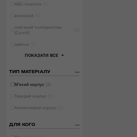
АБС-пластик
[0]
Складані сумки
алюміній
[0]
Дивитись все
плетений поліпропілен
[0]
(Curv®)
нейлон
[0]
ПОКАЗАТИ ВСЕ
ТИП МАТЕРІАЛУ
М'який корпус
[3]
Твердий корпус
[0]
Алюмінієвий корпус
[0]
ДЛЯ КОГО