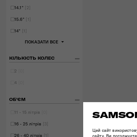
14.1"
[2]
15.6"
[1]
14"
[1]
ПОКАЗАТИ ВСЕ
КІЛЬКІСТЬ КОЛЕС
2
[0]
4
[0]
ОБ'ЄМ
11 - 15 літрів
[0]
SAMSON
16 - 25 літрів
[3]
Цей сайт використов
26 - 40 літрів
[1]
сайту, Ви погоджуєте