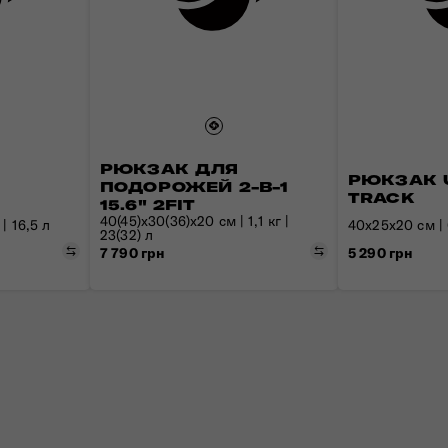
Валізи з передньою кишенею
Знайомтесь з Nexis
Рюкзаки для ноутбука
Усі сумки
Дитячі валізи для катання
Пакувальні куби та чохли
РЮКЗАК ДЛЯ
РЮКЗАК 
ПОДОРОЖЕЙ 2-В-1
TRACK
15.6" 2FIT
40(45)x30(36)x20 см | 1,1 кг |
| 16,5 л
40x25x20 см | 0
23(32) л
Порівняти
Порівняти
5 290 грн
7 790 грн