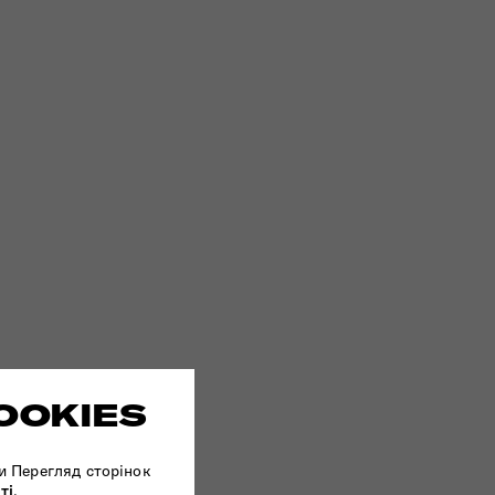
OOKIES
и Перегляд сторінок
ті
.