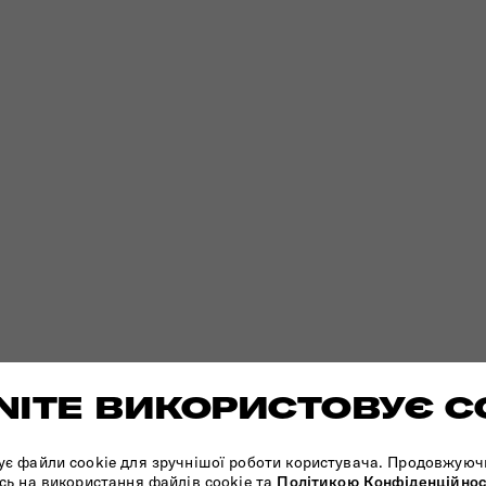
ITE ВИКОРИСТОВУЄ C
ує файли cookie для зручнішої роботи користувача. Продовжуюч
сь на використання файлів cookie та
Політикою Конфіденційнос