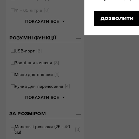
41 - 60 літрів
[0]
ДОЗВОЛИТИ
ПОКАЗАТИ ВСЕ
РОЗУМНІ ФУНКЦІЇ
USB-порт
[2]
Зовнішня кишеня
[3]
Місце для пляшки
[4]
Ручка для перенесення
[4]
ПОКАЗАТИ ВСЕ
ЗА РОЗМІРОМ
Маленькі рюкзаки (25 - 40
[3]
см)