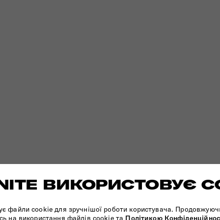
ITE ВИКОРИСТОВУЄ C
ує файли cookie для зручнішої роботи користувача. Продовжуюч
сь на використання файлів cookie та
Політикою Конфіденційнос