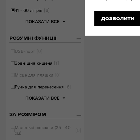
41 - 60 літрів
[6]
ДОЗВОЛИТИ
ПОКАЗАТИ ВСЕ
РОЗУМНІ ФУНКЦІЇ
USB-порт
[0]
Зовнішня кишеня
[1]
Місце для пляшки
[0]
Ручка для перенесення
[6]
ПОКАЗАТИ ВСЕ
ЗА РОЗМІРОМ
Маленькі рюкзаки (25 - 40
[0]
см)