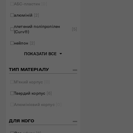
АБС-пластик
[0]
Складані сумки
алюміній
[2]
Дивитись все
плетений поліпропілен
[5]
(Curv®)
нейлон
[2]
ПОКАЗАТИ ВСЕ
ТИП МАТЕРІАЛУ
М'який корпус
[0]
Твердий корпус
[6]
Алюмінієвий корпус
[0]
ДЛЯ КОГО