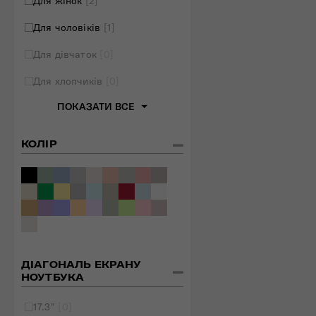
Для жінок
[2]
Для чоловіків
[1]
Для дівчаток
[0]
Для хлопчиків
[0]
ПОКАЗАТИ ВСЕ
КОЛІР
ДІАГОНАЛЬ ЕКРАНУ
НОУТБУКА
17.3"
[0]