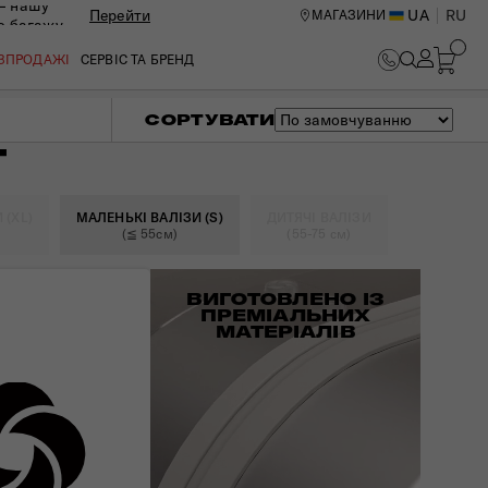
— нашу
Перейти
UA
RU
МАГАЗИНИ
ю багажу
ОЗПРОДАЖІ
СЕРВІС ТА БРЕНД
СОРТУВАТИ
Т
 (XL)
МАЛЕНЬКІ ВАЛІЗИ (S)
ДИТЯЧІ ВАЛІЗИ
(≦ 55см)
(55-75 см)
ВИГОТОВЛЕНО ІЗ
ПРЕМІАЛЬНИХ
МАТЕРІАЛІВ
ИЙ ЦЕНТР В КИЄВІ