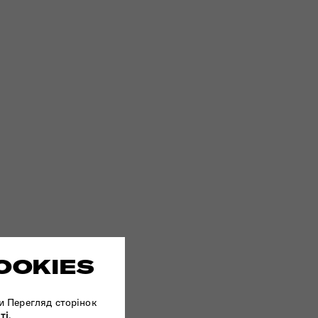
OOKIES
и Перегляд сторінок
ті
.