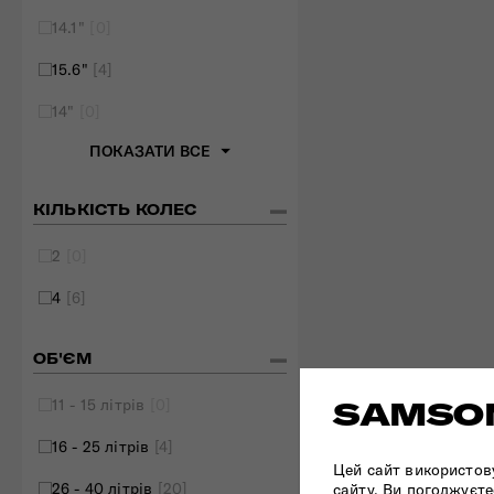
14.1"
[0]
15.6"
[4]
14"
[0]
ПОКАЗАТИ ВСЕ
КІЛЬКІСТЬ КОЛЕС
2
[0]
4
[6]
ОБ'ЄМ
11 - 15 літрів
[0]
SAMSON
16 - 25 літрів
[4]
Цей сайт використов
26 - 40 літрів
[20]
сайту, Ви погоджуєте