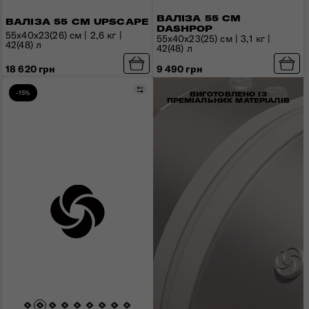
ВАЛІЗА 55 СМ
ВАЛІЗА 55 СМ UPSCAPE
DASHPOP
55x40x23(26) см | 2,6 кг |
55x40x23(25) см | 3,1 кг |
42(48) л
42(48) л
18 620 грн
9 490 грн
Порівняти
-15%
ВИГОТОВЛЕНО ІЗ
ПРЕМІАЛЬНИХ МАТЕРІАЛІВ