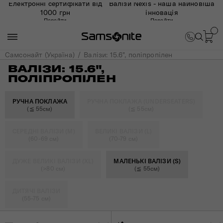
Електронні сертифікати від
Валізи Nexis - наша найновіша
1000 грн
інновація
Перейти
Перейти
Самсонайт (Україна)
Валізи: 15.6", поліпропілен
ВАЛІЗИ: 15.6",
ПОЛІПРОПІЛЕН
РУЧНА ПОКЛАЖА
РУЧНА ПОКЛАЖА (UNDERSEATERS)
(≦ 55см)
(≦ 55см)
СЕРЕДНІ ВАЛІЗИ (M)
ВЕЛИКІ ВАЛІЗИ (L)
(60-69 см)
(70-79 см)
ДУЖЕ ВЕЛИКІ ВАЛІЗИ (XL)
МАЛЕНЬКІ ВАЛІЗИ (S)
(>80 см)
(≦ 55см)
ДИТЯЧІ ВАЛІЗИ
(55-75 см)