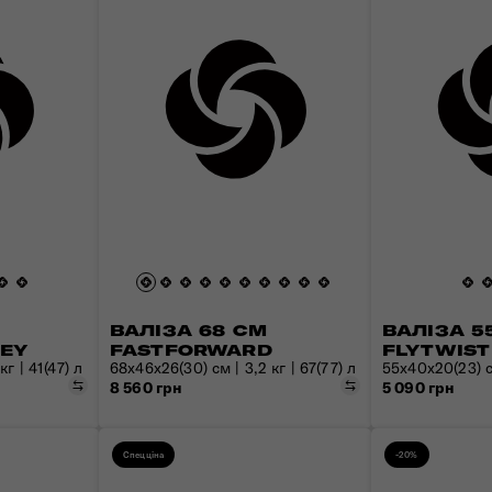
ВАЛІЗА 68 СМ
ВАЛІЗА 5
NEY
FASTFORWARD
FLYTWIST
г | 41(47) л
68x46x26(30) см | 3,2 кг | 67(77) л
55х40х20(23) см
Порівняти
Порівняти
8 560 грн
5 090 грн
Спецціна
-20%