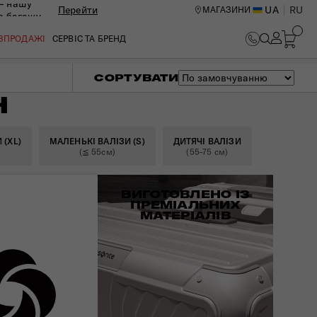
— нашу
Перейти
UA
RU
МАГАЗИНИ
ю багажу
ОЗПРОДАЖІ
СЕРВІС ТА БРЕНД
СОРТУВАТИ
Н
 (XL)
МАЛЕНЬКІ ВАЛІЗИ (S)
ДИТЯЧІ ВАЛІЗИ
(≦ 55см)
(55-75 см)
ВИГОТОВЛЕНО ІЗ
ПРЕМІАЛЬНИХ
МАТЕРІАЛІВ
ИЙ ЦЕНТР В КИЄВІ