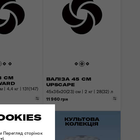
3 СМ
ВАЛІЗА 45 СМ
WARD
UPSCAPE
 | 4,4 кг | 131(147)
45x36x20(23) см | 2 кг | 28(32) л
Порівняти
Порівняти
11 960 грн
OOKIES
КУЛЬТОВА
КОЛЕКЦІЯ
и Перегляд сторінок
ті
.