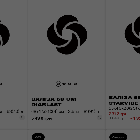
ВАЛІЗА 5
ВАЛІЗА 68 СМ
STARVIBE
DIABLAST
55x40x20(23) см
г | 63(73) л
68x47x31(34) см | 3,5 кг | 81(91) л
7 712 грн
Порівняти
Порівняти
5 490 грн
- 1 
9 640 грн
-20%
Спецціна