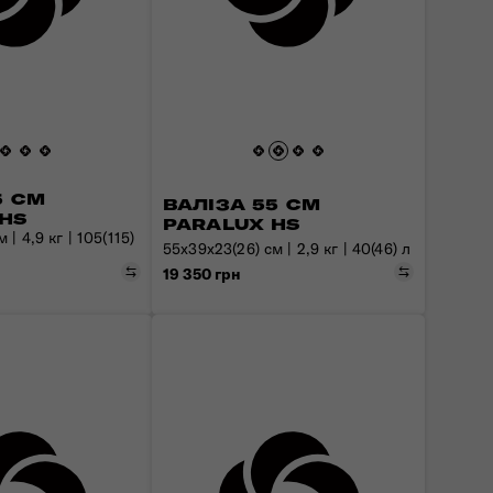
5 СМ
ВАЛІЗА 55 СМ
HS
PARALUX HS
 | 4,9 кг | 105(115)
55x39x23(26) см | 2,9 кг | 40(46) л
Порівняти
Порівняти
19 350 грн