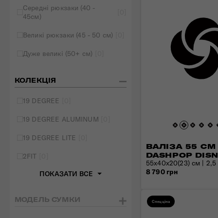
Середні рюкзаки (40 -
[0]
45см)
Великі рюкзаки (45 - 50 см)
[0]
Дуже великі (50+ см)
[0]
КОЛЕКЦІЯ
19 DEGREE
[0]
19 DEGREE ALUMINUM
[0]
19 DEGREE LITE
[0]
ВАЛІЗА 55 СМ
DASHPOP DIS
2FIT
[0]
55x40x20(23) см | 2,5 к
8 790 грн
ПОКАЗАТИ ВСЕ
МОДЕЛЬ СУМКИ
Спецціна