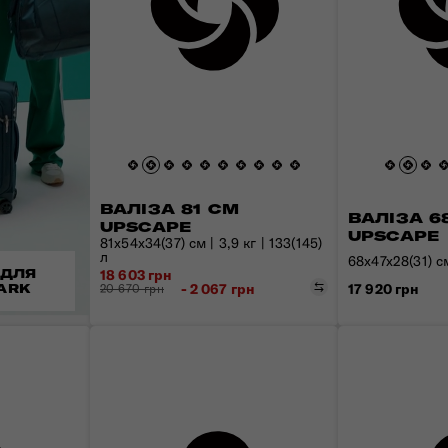
ВАЛІЗА 81 СМ
ВАЛІЗА 6
UPSCAPE
UPSCAPE
81x54x34(37) см | 3,9 кг | 133(145)
л
68x47x28(31) см
 ДЛЯ
18 603 грн
Порівняти
17 920 грн
- 2 067 грн
ARK
20 670 грн