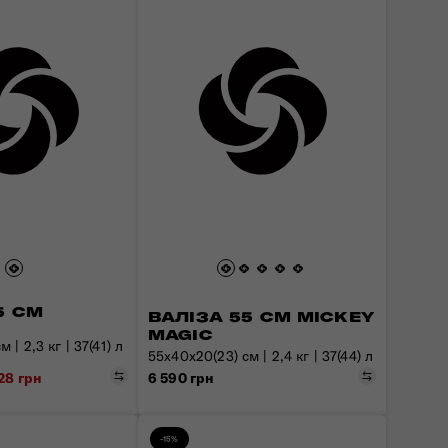
5 СМ
ВАЛІЗА 55 СМ MICKEY
MAGIC
 | 2,3 кг | 37(41) л
55x40x20(23) см | 2,4 кг | 37(44) л
Порівняти
Порівняти
6 590 грн
928 грн
-15%