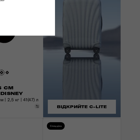
5 СМ
DISNEY
 | 2,5 кг | 41(47) л
Порівняти
ВІДКРИЙТЕ C-LITE
Спецціна