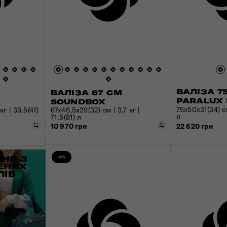
ВАЛІЗА 7
ВАЛІЗА 67 СМ
PARALUX 
SOUNDBOX
75x50x31(34) см
г | 35,5(41)
67x46,5x29(32) см | 3,7 кг |
л
71,5(81) л
Порівняти
Порівняти
10 970 грн
22 620 грн
НО З
-10%
ЕНИХ
ЛІВ