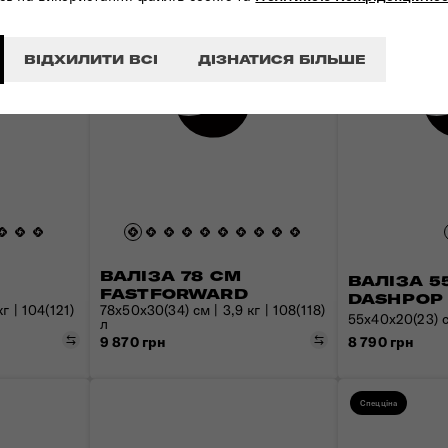
ВІДХИЛИТИ ВСІ
ДІЗНАТИСЯ БІЛЬШЕ
ВАЛІЗА 78 СМ
ВАЛІЗА 5
FASTFORWARD
DASHPOP 
г | 104(121)
78x50x30(34) см | 3,9 кг | 108(118)
55x40x20(23) см
л
Порівняти
Порівняти
8 790 грн
9 870 грн
Спецціна