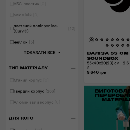
АБС-пластик
[0]
Складані сумки
алюміній
[0]
Дивитись все
плетений поліпропілен
[12]
(Curv®)
нейлон
[5]
ПОКАЗАТИ ВСЕ
ВАЛІЗА 55 СМ
SOUNDBOX
55x40x20(23) см | 2,6 к
л
ТИП МАТЕРІАЛУ
9 640 грн
М'який корпус
[0]
ВИГОТОВЛЕ
Твердий корпус
[266]
ПЕРЕРОБЛ
МАТЕРІА
Алюмінієвий корпус
[0]
ДЛЯ КОГО