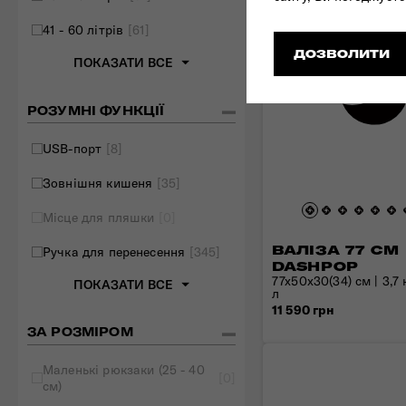
41 - 60 літрів
[61]
ДОЗВОЛИТИ
ПОКАЗАТИ ВСЕ
РОЗУМНІ ФУНКЦІЇ
USB-порт
[8]
Зовнішня кишеня
[35]
Місце для пляшки
[0]
ВАЛІЗА 77 СМ
Ручка для перенесення
[345]
DASHPOP
77x50x30(34) см | 3,7 к
ПОКАЗАТИ ВСЕ
л
11 590 грн
ЗА РОЗМІРОМ
Маленькі рюкзаки (25 - 40
[0]
см)