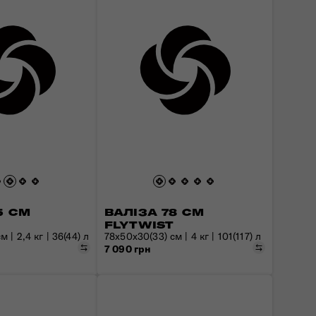
5 СМ
ВАЛІЗА 78 СМ
FLYTWIST
 | 2,4 кг | 36(44) л
78x50x30(33) см | 4 кг | 101(117) л
Порівняти
Порівняти
7 090 грн