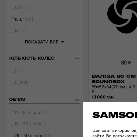
14.1"
[0]
15.6"
[21]
14"
[0]
ПОКАЗАТИ ВСЕ
КІЛЬКІСТЬ КОЛЕС
2
[0]
ВАЛІЗА 80 СМ
SOUNDBOX
4
[266]
80x56x34(37) см | 4,6 к
л
13 060 грн
ОБ'ЄМ
11 - 15 літрів
[0]
SAMSON
16 - 25 літрів
[0]
Цей сайт використов
26 - 40 літрів
[51]
сайту, Ви погоджуєте