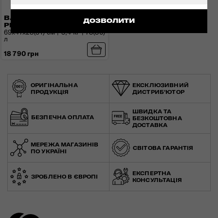
ВАЛІЗА 69 СМ
ДОЗВОЛИТИ
PRODIVER HS
69x47x28(31) см | 3,4 кг | 78(86)
л
18 790 грн
ОРИГІНАЛЬНА
ЕКСКЛЮЗИВНИЙ
ПРОДУКЦІЯ
ДИСТРИБ'ЮТОР
ШВИДКА ТА
БЕЗПЕЧНА ОПЛАТА
БЕЗКОШТОВНА
ДОСТАВКА
МЕРЕЖА МАГАЗИНІВ
СВІТОВА ГАРАНТІЯ
ПО УКРАЇНІ
ЕКСПЕРТНА
ЗРОБЛЕНО В ЄВРОПІ
КОНСУЛЬТАЦІЯ