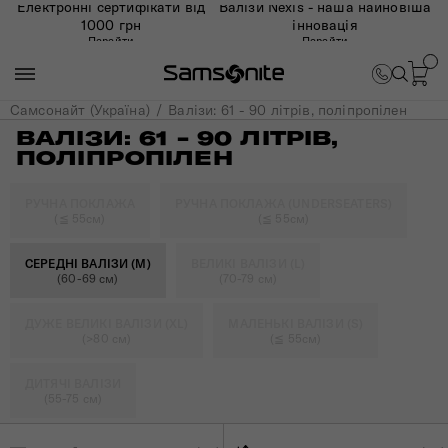
Електронні сертифікати від
Валізи Nexis - наша найновіша
1000 грн
інновація
Перейти
Перейти
Самсонайт (Україна)
Валізи: 61 - 90 літрів, поліпропілен
ВАЛІЗИ: 61 - 90 ЛІТРІВ,
ПОЛІПРОПІЛЕН
РУЧНА ПОКЛАЖА
РУЧНА ПОКЛАЖА (UNDERSEATERS)
(≦ 55см)
(≦ 55см)
СЕРЕДНІ ВАЛІЗИ (M)
ВЕЛИКІ ВАЛІЗИ (L)
(60-69 см)
(70-79 см)
ДУЖЕ ВЕЛИКІ ВАЛІЗИ (XL)
МАЛЕНЬКІ ВАЛІЗИ (S)
(>80 см)
(≦ 55см)
ДИТЯЧІ ВАЛІЗИ
(55-75 см)