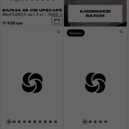
ВАЛІЗА 68 СМ UPSCAPE
АЛЮМІНІЄВІ
68x47x28(31) см | 3 кг | 75(83) л
ВАЛІЗИ
17 920 грн
Порівняти
Пор
Спецціна