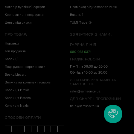
Договір публічної оферти
Промокод від Samsonite 2026
Корпоративні подарунки
Вакансії
Центр підтримки
TUMI Tracer®
ПРО ТОВАР:
ЗВ'ЯЗАТИСЯ З НАМИ:
Новинки
ГАРЯЧА ЛІНІЯ
Топ продажів
080 033 0371
Колекції
ГРАФІК РОБОТИ
Пн-Пт: з 09:00 до 20:00
Подарункові сертифікати
Сб-Нд: з 10:00 до 20:00
Бренд Lipault
З ПИТАНЬ РЕКЛАМИ ТА
Знижка на комплект товарів
ЗАМОВЛЕНЬ
Колекція Proxis
sales@samsonite.ua
Колекція Essens
ДЛЯ СКАРГ І ПРОПОЗИЦІЙ
Колекція Nexis
help@samsonite.ua
СПОСОБИ ОПЛАТИ