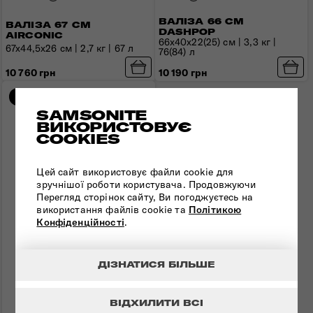
ВАЛІЗА 66 СМ
ВАЛІЗА 67 СМ
DASHPOP
AIRCONIC
66x40x22(25) см | 3,3 кг |
67x44,5x26 см | 2,7 кг | 67 л
76(84) л
10 760 грн
10 190 грн
Порівняти
Новинка
SAMSONITE
ВИКОРИСТОВУЄ
COOKIES
Цей сайт використовує файли cookie для
зручнішої роботи користувача. Продовжуючи
Перегляд сторінок сайту, Ви погоджуєтесь на
використання файлів cookie та
Політикою
Конфіденційності
.
ДІЗНАТИСЯ БІЛЬШЕ
ВІДХИЛИТИ ВСІ