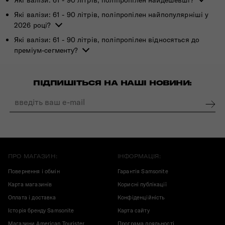
Які валізи: 61 - 90 літрів, поліпропілен найдешевші?
Які валізи: 61 - 90 літрів, поліпропілен найпопулярніші у
2026 році?
Які валізи: 61 - 90 літрів, поліпропілен відносяться до
преміум-сегменту?
ПІДПИШІТЬСЯ НА НАШІ НОВИНИ:
ПРО МАГАЗИН:
ІНФОРМАЦІЯ:
Повернення і обмін
Гарантія Samsonite
Карта магазинів
Корисні публікації
Оплата і доставка
Конфіденційність
Історія бренду Samsonite
Карта сайту
Магазини American Tourister
Програма лояльності