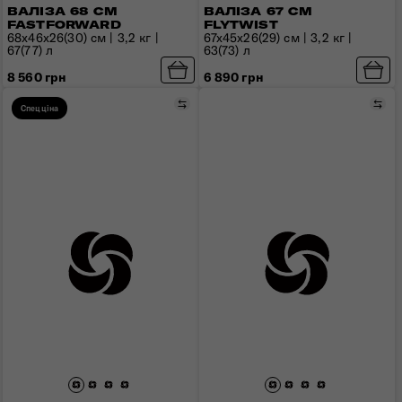
ВАЛІЗА 68 СМ
ВАЛІЗА 67 СМ
FASTFORWARD
FLYTWIST
68x46x26(30) см | 3,2 кг |
67x45x26(29) см | 3,2 кг |
67(77) л
63(73) л
8 560 грн
6 890 грн
Порівняти
Пор
Спецціна