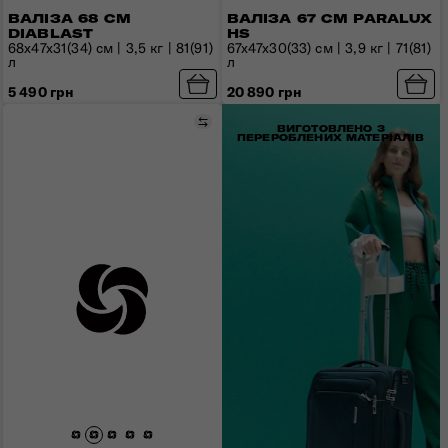
ВАЛІЗА 68 СМ
ВАЛІЗА 67 СМ PARALUX
DIABLAST
HS
68x47x31(34) см | 3,5 кг | 81(91)
67x47x30(33) см | 3,9 кг | 71(81)
л
л
5 490 грн
20 890 грн
Порівняти
ВИГОТОВЛЕНО З
ПЕРЕРОБЛЕНИХ МАТЕРІАЛІВ