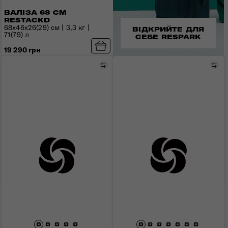
ВАЛІЗА 68 СМ
RESTACKD
68x46x26(29) см | 3,3 кг |
ВІДКРИЙТЕ ДЛЯ
71(79) л
СЕБЕ RESPARK
19 290 грн
Порівняти
Пор