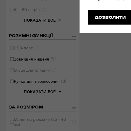
41 - 60 літрів
[0]
ДОЗВОЛИТИ
ПОКАЗАТИ ВСЕ
РОЗУМНІ ФУНКЦІЇ
USB-порт
[0]
Зовнішня кишеня
[5]
Місце для пляшки
[0]
Ручка для перенесення
[6]
ПОКАЗАТИ ВСЕ
ЗА РОЗМІРОМ
Маленькі рюкзаки (25 - 40
[0]
см)