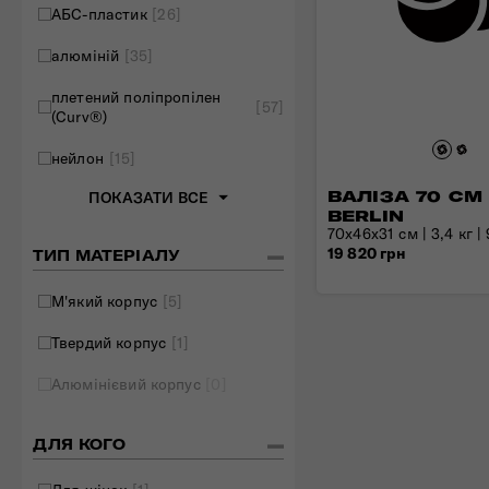
АБС-пластик
[26]
Складані сумки
алюміній
[35]
Дивитись все
плетений поліпропілен
[57]
(Curv®)
нейлон
[15]
ВАЛІЗА 70 СМ 
ПОКАЗАТИ ВСЕ
BERLIN
70х46х31 см | 3,4 кг |
19 820 грн
ТИП МАТЕРІАЛУ
М'який корпус
[5]
Твердий корпус
[1]
Алюмінієвий корпус
[0]
ДЛЯ КОГО