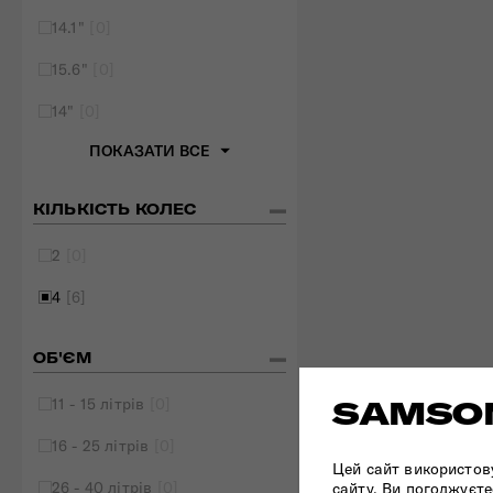
14.1"
[0]
15.6"
[0]
14"
[0]
ПОКАЗАТИ ВСЕ
КІЛЬКІСТЬ КОЛЕС
2
[0]
4
[6]
ОБ'ЄМ
11 - 15 літрів
[0]
SAMSON
16 - 25 літрів
[0]
Цей сайт використов
26 - 40 літрів
[0]
сайту, Ви погоджуєте