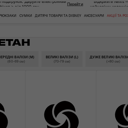
 подарунок. Даруйте eлектронний
Відкрийте Nexis 
Перейти
фікат > від 1000 грн
найновішу колекці
РЮКЗАКИ
СУМКИ
ДИТЯЧІ ТОВАРИ ТА DISNEY
АКСЕСУАРИ
АКЦІЇ ТА Р
РЕТАН
кат
кат
кат
кат
кат
кат
СЕРЕДНІ ВАЛІЗИ (M)
ВЕЛИКІ ВАЛІЗИ (L)
ДУЖЕ ВЕЛИКІ ВАЛІЗИ
(60-69 см)
(70-79 см)
(>80 см)
 ЗАПИТАННЯ
СЕРВІСН