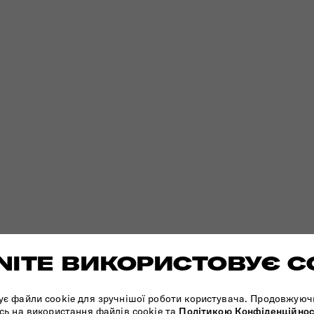
ITE ВИКОРИСТОВУЄ C
ує файли cookie для зручнішої роботи користувача. Продовжуюч
сь на використання файлів cookie та
Політикою Конфіденційнос