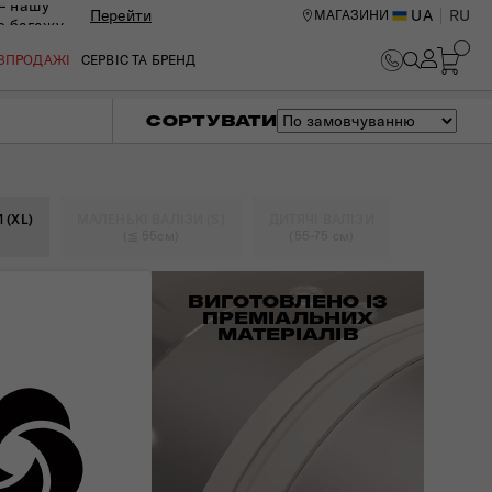
— нашу
Перейти
UA
RU
МАГАЗИНИ
ю багажу
ОЗПРОДАЖІ
СЕРВІС ТА БРЕНД
СОРТУВАТИ
 (XL)
МАЛЕНЬКІ ВАЛІЗИ (S)
ДИТЯЧІ ВАЛІЗИ
(≦ 55см)
(55-75 см)
ВИГОТОВЛЕНО ІЗ
ПРЕМІАЛЬНИХ
МАТЕРІАЛІВ
ИЙ ЦЕНТР В КИЄВІ