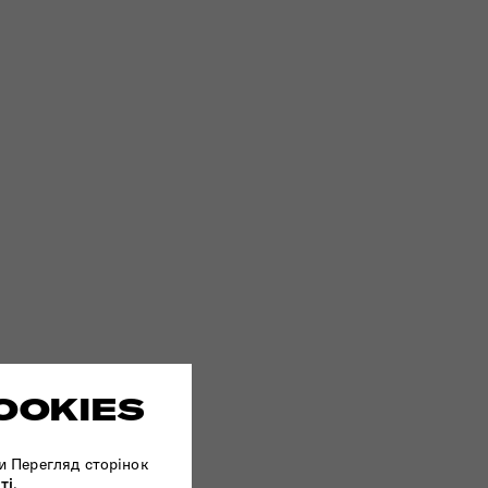
OOKIES
и Перегляд сторінок
ті
.