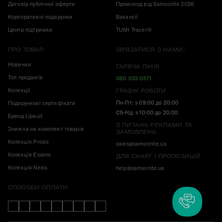
Договір публічної оферти
Промокод від Samsonite 2026
Корпоративні подарунки
Вакансії
Центр підтримки
TUMI Tracer®
ПРО ТОВАР:
ЗВ'ЯЗАТИСЯ З НАМИ:
Новинки
ГАРЯЧА ЛІНІЯ
Топ продажів
080 033 0371
Колекції
ГРАФІК РОБОТИ
Пн-Пт: з 09:00 до 20:00
Подарункові сертифікати
Сб-Нд: з 10:00 до 20:00
Бренд Lipault
З ПИТАНЬ РЕКЛАМИ ТА
Знижка на комплект товарів
ЗАМОВЛЕНЬ
Колекція Proxis
sales@samsonite.ua
Колекція Essens
ДЛЯ СКАРГ І ПРОПОЗИЦІЙ
Колекція Nexis
help@samsonite.ua
СПОСОБИ ОПЛАТИ