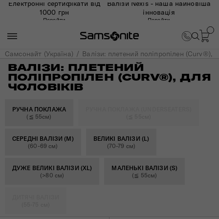
Електронні сертифікати від
Валізи Nexis - наша найновіша
1000 грн
інновація
Перейти
Перейти
Самсонайт (Україна)
Валізи: плетений поліпропілен (Curv®), 
ВАЛІЗИ: ПЛЕТЕНИЙ
ПОЛІПРОПІЛЕН (CURV®), ДЛЯ
ЧОЛОВІКІВ
РУЧНА ПОКЛАЖА
РУЧНА ПОКЛАЖА (UNDERSEATERS)
(≦ 55см)
(≦ 55см)
СЕРЕДНІ ВАЛІЗИ (M)
ВЕЛИКІ ВАЛІЗИ (L)
(60-69 см)
(70-79 см)
ДУЖЕ ВЕЛИКІ ВАЛІЗИ (XL)
МАЛЕНЬКІ ВАЛІЗИ (S)
(>80 см)
(≦ 55см)
ДИТЯЧІ ВАЛІЗИ
(55-75 см)