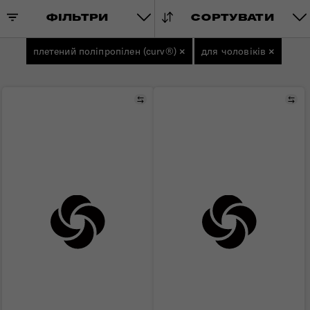
ФІЛЬТРИ
СОРТУВАТИ
плетений поліпропілен (curv®)
×
для чоловіків
×
Порівняти
Пор