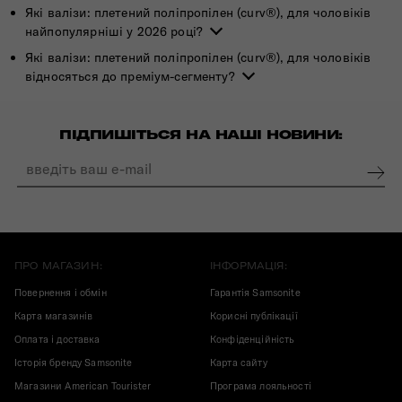
Які валізи: плетений поліпропілен (curv®), для чоловіків
найпопулярніші у 2026 році?
Які валізи: плетений поліпропілен (curv®), для чоловіків
відносяться до преміум-сегменту?
ПІДПИШІТЬСЯ НА НАШІ НОВИНИ:
ПРО МАГАЗИН:
ІНФОРМАЦІЯ:
Повернення і обмін
Гарантія Samsonite
Карта магазинів
Корисні публікації
Оплата і доставка
Конфіденційність
Історія бренду Samsonite
Карта сайту
Магазини American Tourister
Програма лояльності