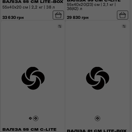
ВАЛІЗА 55 СМ C-LITE
ВАЛІЗА 55 СМ LITE-BOX
55х40х20(23) см | 2,1 кг |
55x40x20 см | 2,2 кг | 38 л
36(42) л
33 630 грн
29 830 грн
Порівняти
Пор
ВАЛІЗА 55 СМ C-LITE
ВАЛІЗА 81 СМ LITE-BOX