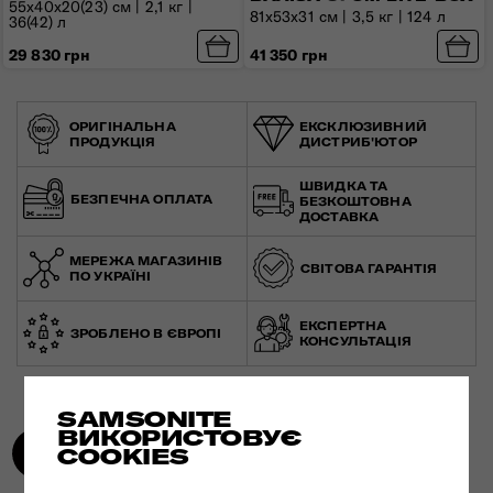
55x40x20(23) см | 2,1 кг |
81x53x31 см | 3,5 кг | 124 л
36(42) л
41 350 грн
29 830 грн
ОРИГІНАЛЬНА
ЕКСКЛЮЗИВНИЙ
ПРОДУКЦІЯ
ДИСТРИБ'ЮТОР
ШВИДКА ТА
БЕЗПЕЧНА ОПЛАТА
БЕЗКОШТОВНА
ДОСТАВКА
МЕРЕЖА МАГАЗИНІВ
СВІТОВА ГАРАНТІЯ
ПО УКРАЇНІ
ЕКСПЕРТНА
ЗРОБЛЕНО В ЄВРОПІ
КОНСУЛЬТАЦІЯ
SAMSONITE
ВИКОРИСТОВУЄ
COOKIES