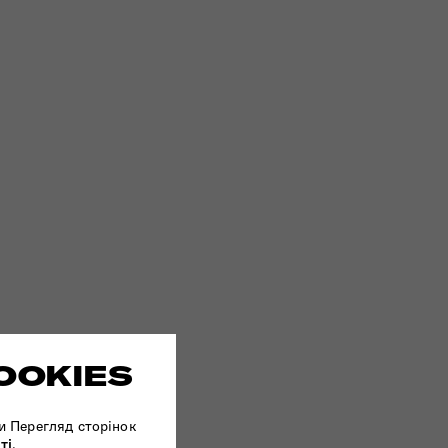
OOKIES
и Перегляд сторінок
ті
.