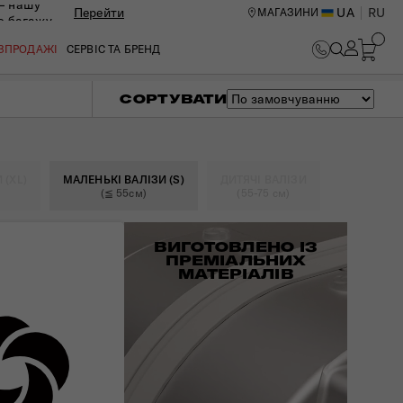
— нашу
Перейти
UA
RU
МАГАЗИНИ
ю багажу
ОЗПРОДАЖІ
СЕРВІС ТА БРЕНД
СОРТУВАТИ
 (XL)
МАЛЕНЬКІ ВАЛІЗИ (S)
ДИТЯЧІ ВАЛІЗИ
(≦ 55см)
(55-75 см)
ВИГОТОВЛЕНО ІЗ
ПРЕМІАЛЬНИХ
МАТЕРІАЛІВ
ИЙ ЦЕНТР В КИЄВІ