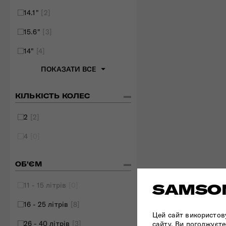
14.1"
[2]
15.6"
[3]
14"
[4]
ПОКАЗАТИ ВСЕ
КІЛЬКІСТЬ КОЛЕС
2
[2]
4
[0]
ОБ'ЄМ
11 - 15 літрів
[0]
SAMSON
16 - 25 літрів
[8]
Цей сайт використов
26 - 40 літрів
[3]
сайту, Ви погоджуєте