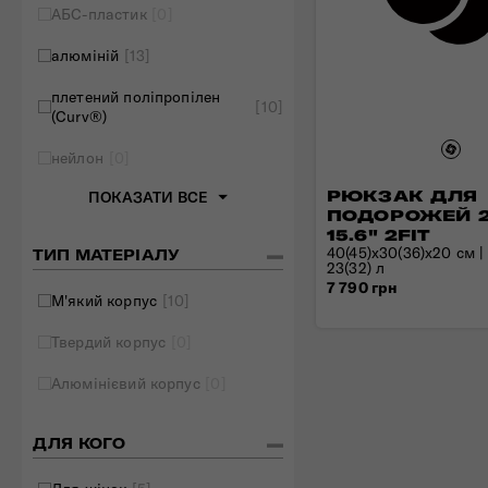
АБС-пластик
[0]
Складані сумки
алюміній
[13]
Дивитись все
плетений поліпропілен
[10]
(Curv®)
нейлон
[0]
РЮКЗАК ДЛЯ
ПОКАЗАТИ ВСЕ
ПОДОРОЖЕЙ 2
15.6" 2FIT
40(45)x30(36)x20 см | 1
ТИП МАТЕРІАЛУ
23(32) л
7 790 грн
М'який корпус
[10]
Твердий корпус
[0]
Алюмінієвий корпус
[0]
ДЛЯ КОГО