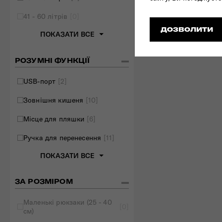
41 - 60 літрів
[0]
ДОЗВОЛИТИ
ПОКАЗАТИ ВСЕ
РОЗУМНІ ФУНКЦІЇ
USB-порт
[2]
Зовнішня кишеня
[10]
Місце для пляшки
[6]
Ручка для перенесення
[11]
ПОКАЗАТИ ВСЕ
ЗА РОЗМІРОМ
Маленькі рюкзаки (25 - 40
[0]
см)