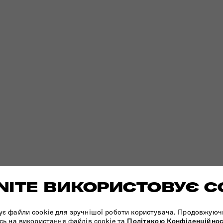
ITE ВИКОРИСТОВУЄ C
ує файли cookie для зручнішої роботи користувача. Продовжуюч
сь на використання файлів cookie та
Політикою Конфіденційнос