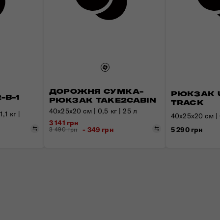
ДОРОЖНЯ СУМКА-
РЮКЗАК 
-В-1
РЮКЗАК TAKE2CABIN
TRACK
40x25x20 см | 0,5 кг | 25 л
,1 кг |
40x25x20 см | 0
3 141 грн
Порівняти
Порівняти
5 290 грн
- 349 грн
3 490 грн