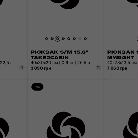
Валізи з передньою кишенею
Знайомтесь з Nexis
Рюкзаки для ноутбука
Усі сумки
Дитячі валізи для катання
Пакувальні куби та чохли
РЮКЗАК S/M 15.6"
РЮКЗАК 1
TAKE2CABIN
MYSIGHT
 22,5 л
40x30x20 см | 0,6 кг | 26,5 л
40x28x13,5 см |
Порівняти
Порівняти
3 090 грн
7 060 грн
-10%