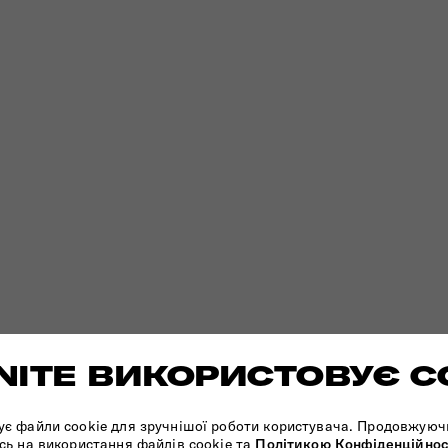
ITE ВИКОРИСТОВУЄ C
ує файли cookie для зручнішої роботи користувача. Продовжуюч
сь на використання файлів cookie та
Політикою Конфіденційнос