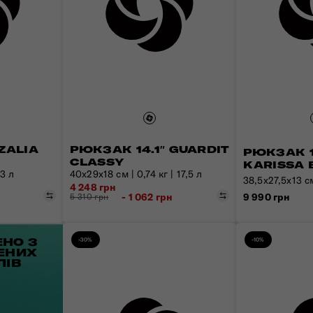
ZALIA
РЮКЗАК 14.1″ GUARDIT
РЮКЗАК 1
CLASSY
KARISSA 
13 л
40x29x18 см | 0,74 кг | 17,5 л
38,5x27,5x13 см
4 248 грн
Порівняти
Порівняти
н
- 1 062 грн
9 990 грн
5 310 грн
НО З
-30%
-10%
ЕНИХ
ЛІВ