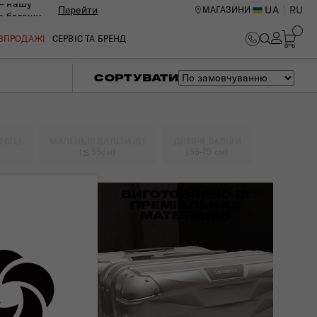
— нашу
Перейти
UA
RU
МАГАЗИНИ
ю багажу
ОЗПРОДАЖІ
СЕРВІС ТА БРЕНД
СОРТУВАТИ
 (XL)
МАЛЕНЬКІ ВАЛІЗИ (S)
ДИТЯЧІ ВАЛІЗИ
(≦ 55см)
(55-75 см)
ВИГОТОВЛЕНО ІЗ
ПРЕМІАЛЬНИХ
МАТЕРІАЛІВ
ИЙ ЦЕНТР В КИЄВІ