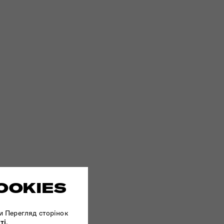
OOKIES
и Перегляд сторінок
ті
.