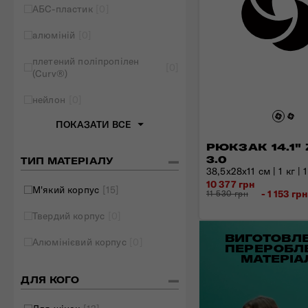
АБС-пластик
[0]
Складані сумки
алюміній
[0]
Дивитись все
плетений поліпропілен
[0]
(Curv®)
нейлон
[0]
ПОКАЗАТИ ВСЕ
РЮКЗАК 14.1" 
3.0
ТИП МАТЕРІАЛУ
38,5x28x11 см | 1 кг | 
10 377 грн
М'який корпус
[15]
- 1 153 гр
11 530 грн
Твердий корпус
[0]
ВИГОТОВЛЕ
Алюмінієвий корпус
[0]
ПЕРЕРОБЛ
МАТЕРІА
ДЛЯ КОГО