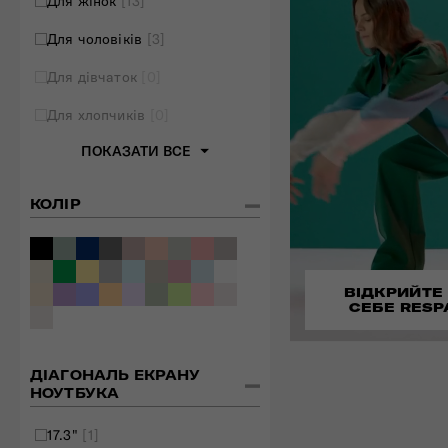
Для жінок
[13]
Для чоловіків
[3]
Для дівчаток
[0]
Для хлопчиків
[0]
ПОКАЗАТИ ВСЕ
КОЛІР
ВІДКРИЙТЕ
СЕБЕ RESP
ДІАГОНАЛЬ ЕКРАНУ
НОУТБУКА
17.3"
[1]