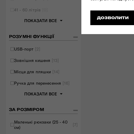
41 - 60 літрів
[0]
ДОЗВОЛИТИ
ПОКАЗАТИ ВСЕ
РОЗУМНІ ФУНКЦІЇ
USB-порт
[2]
Зовнішня кишеня
[13]
Місце для пляшки
[14]
Ручка для перенесення
[16]
ПОКАЗАТИ ВСЕ
ЗА РОЗМІРОМ
Маленькі рюкзаки (25 - 40
[7]
см)