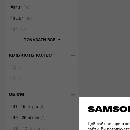
14.1"
[16]
15.6"
[48]
14"
[0]
ПОКАЗАТИ ВСЕ
КІЛЬКІСТЬ КОЛЕС
2
[0]
4
[0]
ОБ'ЄМ
11 - 15 літрів
[9]
SAMSON
16 - 25 літрів
[7]
Цей сайт використов
26 - 40 літрів
[0]
сайту, Ви погоджуєте