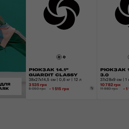
РЮКЗАК 14.1"
РЮКЗАК 1
GUARDIT CLASSY
3.0
38x27x14,5 см | 0,6 кг | 12 л
37x28x9 см | 1 к
 ДЛЯ
3 535 грн
10 782 грн
Порівняти
- 1 515 грн
- 1
ARK
5 050 грн
11 980 грн