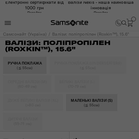
Електронні сертифікати від
Валізи Nexis - наша найновіша
1000 грн
інновація
Перейти
Перейти
Самсонайт (Україна)
Валізи: поліпропілен (Roxkin™), 15.6"
ВАЛІЗИ: ПОЛІПРОПІЛЕН
(ROXKIN™), 15.6"
РУЧНА ПОКЛАЖА
РУЧНА ПОКЛАЖА (UNDERSEATERS)
(≦ 55см)
(≦ 55см)
СЕРЕДНІ ВАЛІЗИ (M)
ВЕЛИКІ ВАЛІЗИ (L)
(60-69 см)
(70-79 см)
ДУЖЕ ВЕЛИКІ ВАЛІЗИ (XL)
МАЛЕНЬКІ ВАЛІЗИ (S)
(>80 см)
(≦ 55см)
ДИТЯЧІ ВАЛІЗИ
(55-75 см)