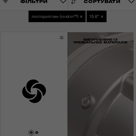
ФІЛЬТРИ
СОРТУВАТИ
поліпропілен (roxkin™)
×
15.6"
×
Порівняти
ВИГОТОВЛЕНО ІЗ
ПРЕМІАЛЬНИХ МАТЕРІАЛІВ