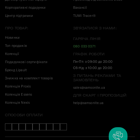
Корпоративні подарунки
Вакансії
Центр підтримки
TUMI Tracer®
ПРО ТОВАР:
ЗВ'ЯЗАТИСЯ З НАМИ:
Новинки
ГАРЯЧА ЛІНІЯ
Топ продажів
080 033 0371
Колекції
ГРАФІК РОБОТИ
Пн-Пт: з 09:00 до 20:00
Подарункові сертифікати
Сб-Нд: з 10:00 до 20:00
Бренд Lipault
З ПИТАНЬ РЕКЛАМИ ТА
Знижка на комплект товарів
ЗАМОВЛЕНЬ
Колекція Proxis
sales@samsonite.ua
Колекція Essens
ДЛЯ СКАРГ І ПРОПОЗИЦІЙ
Колекція Nexis
help@samsonite.ua
СПОСОБИ ОПЛАТИ