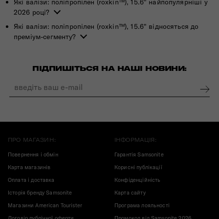
Які валізи: поліпропілен (roxkin™), 15.6" найпопулярніші у
2026 році?
Які валізи: поліпропілен (roxkin™), 15.6" відносяться до
преміум-сегменту?
ПІДПИШІТЬСЯ НА НАШІ НОВИНИ:
ПРО МАГАЗИН:
ІНФОРМАЦІЯ:
Повернення і обмін
Гарантія Samsonite
Карта магазинів
Корисні публікації
Оплата і доставка
Конфіденційність
Історія бренду Samsonite
Карта сайту
Магазини American Tourister
Програма лояльності
Договір публічної оферти
Промокод від Samsonite 2026