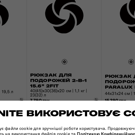
РЮКЗАК ДЛЯ
РЮКЗАК 
ПОДОРОЖЕЙ 2-В-1
ПОДОРОЖЕ
15.6" 2FIT
PARALUX 
40(45)x30(36)x20 см | 1,1 кг |
| 19,5 л
44x31x24 см | 1
23(32) л
Порівняти
Порівняти
15 390 грн
7 790 грн
ITE ВИКОРИСТОВУЄ C
КУЛЬТОВА
КОЛЕКЦІЯ
ує файли cookie для зручнішої роботи користувача. Продовжуюч
сь на використання файлів cookie та
Політикою Конфіденційнос