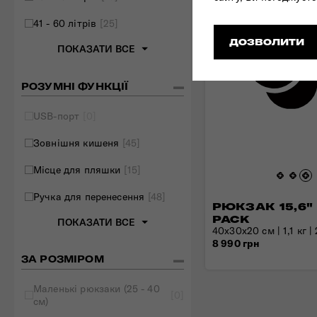
41 - 60 літрів
[25]
ДОЗВОЛИТИ
ПОКАЗАТИ ВСЕ
РОЗУМНІ ФУНКЦІЇ
USB-порт
[0]
Зовнішня кишеня
[45]
Місце для пляшки
[15]
Ручка для перенесення
[48]
РЮКЗАК 15,6"
PACK
ПОКАЗАТИ ВСЕ
40x30x20 см | 1,1 кг |
8 990 грн
ЗА РОЗМІРОМ
Маленькі рюкзаки (25 - 40
[0]
см)