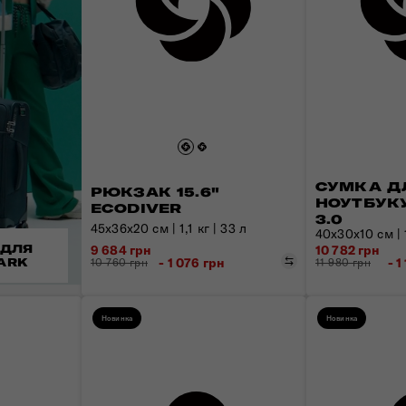
СУМКА Д
РЮКЗАК 15.6"
НОУТБУКУ
ECODIVER
3.0
45х36х20 см | 1,1 кг | 33 л
40x30x10 см | 1
 ДЛЯ
9 684 грн
10 782 грн
Порівняти
- 1 076 грн
- 1
ARK
10 760 грн
11 980 грн
Новинка
Новинка