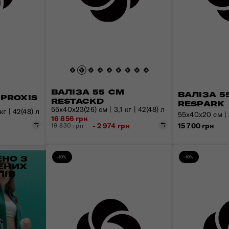
ВАЛІЗА 55 СМ
ВАЛІЗА 5
 PROXIS
RESTACKD
RESPARK
55x40x23(26) см | 3,1 кг | 42(48) л
кг | 42(48) л
55x40x20 см | 2
16 856 грн
Порівняти
Порівняти
15 700 грн
- 2 974 грн
19 830 грн
НО З
-10%
-10%
ЕНИХ
ЛІВ