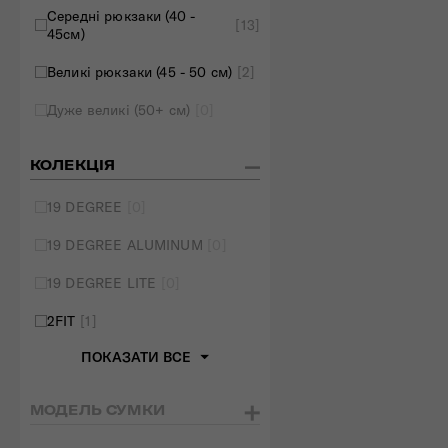
Середні рюкзаки (40 -
[13]
45см)
Великі рюкзаки (45 - 50 см)
[2]
Дуже великі (50+ см)
[0]
КОЛЕКЦІЯ
19 DEGREE
[0]
19 DEGREE ALUMINUM
[0]
19 DEGREE LITE
[0]
2FIT
[1]
ПОКАЗАТИ ВСЕ
МОДЕЛЬ СУМКИ