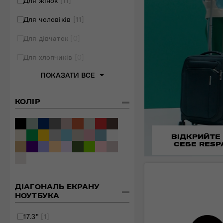
Для жінок
[11]
Для чоловіків
[11]
Для дівчаток
[0]
Для хлопчиків
[0]
ПОКАЗАТИ ВСЕ
КОЛІР
ВІДКРИЙТЕ
СЕБЕ RESP
ДІАГОНАЛЬ ЕКРАНУ
НОУТБУКА
17.3"
[1]