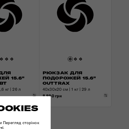
ДЛЯ
РЮКЗАК ДЛЯ
Й 15.6"
ПОДОРОЖЕЙ 15.6"
BT
OUTTRAX
,6 кг | 26 л
40x30x20 см | 1 кг | 29 л
Порівняти
Порівняти
8 890 грн
OOKIES
и Перегляд сторінок
ті
.