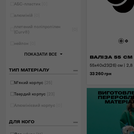
АБС-пластик
[0]
Складані сумки
алюміній
[0]
Дивитись все
плетений поліпропілен
[0]
(Curv®)
нейлон
[0]
ПОКАЗАТИ ВСЕ
ВАЛІЗА 55 СМ
55x40x23(26) см | 2,8 
ТИП МАТЕРІАЛУ
33 260 грн
М'який корпус
[25]
ВИГОТОВЛЕ
Твердий корпус
[23]
ПЕРЕРОБЛ
МАТЕРІА
Алюмінієвий корпус
[0]
ДЛЯ КОГО