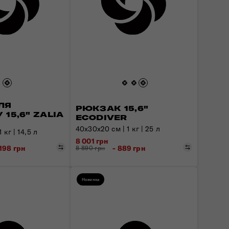
ЛЯ
РЮКЗАК 15,6"
 15,6" ZALIA
ECODIVER
40x30x20 см | 1 кг | 25 л
 кг | 14,5 л
8 001 грн
Порівняти
Порівняти
 198 грн
- 889 грн
8 890 грн
Новинка