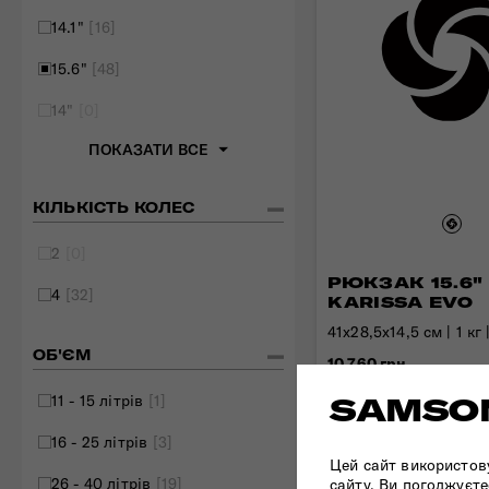
14.1"
[16]
15.6"
[48]
14"
[0]
ПОКАЗАТИ ВСЕ
КІЛЬКІСТЬ КОЛЕС
2
[0]
РЮКЗАК 15.6"
4
[32]
KARISSA EVO
41x28,5x14,5 см | 1 кг 
ОБ'ЄМ
10 760 грн
11 - 15 літрів
[1]
SAMSON
16 - 25 літрів
[3]
Цей сайт використов
26 - 40 літрів
[19]
сайту, Ви погоджуєте