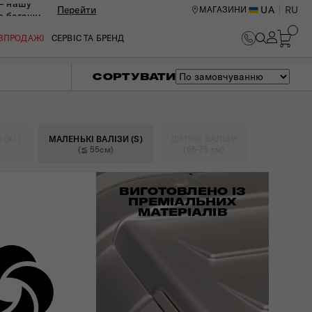
— нашу
Перейти
UA
RU
МАГАЗИНИ
ю багажу
ОЗПРОДАЖІ
СЕРВІС ТА БРЕНД
СОРТУВАТИ
 (XL)
МАЛЕНЬКІ ВАЛІЗИ (S)
ДИТЯЧІ ВАЛІЗИ
(≦ 55см)
(55-75 см)
ВИГОТОВЛЕНО ІЗ
ПРЕМІАЛЬНИХ
МАТЕРІАЛІВ
ИЙ ЦЕНТР В КИЄВІ