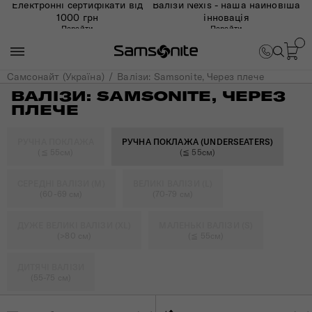
Електронні сертифікати від
Валізи Nexis - наша найновіша
1000 грн
інновація
Перейти
Перейти
Самсонайт (Україна)
Валізи: Samsonite, Через плече
ВАЛІЗИ: SAMSONITE, ЧЕРЕЗ
ПЛЕЧЕ
РУЧНА ПОКЛАЖА
РУЧНА ПОКЛАЖА (UNDERSEATERS)
(≦ 55см)
(≦ 55см)
СЕРЕДНІ ВАЛІЗИ (M)
ВЕЛИКІ ВАЛІЗИ (L)
(60-69 см)
(70-79 см)
ДУЖЕ ВЕЛИКІ ВАЛІЗИ (XL)
МАЛЕНЬКІ ВАЛІЗИ (S)
(>80 см)
(≦ 55см)
ДИТЯЧІ ВАЛІЗИ
(55-75 см)