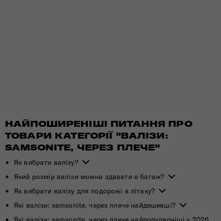
НАЙПОШИРЕНІШІ ПИТАННЯ ПРО
ТОВАРИ КАТЕГОРІЇ "ВАЛІЗИ:
SAMSONITE, ЧЕРЕЗ ПЛЕЧЕ"
Як вибрати валізу?
Який розмір валізи можна здавати в багаж?
Як вибрати валізу для подорожі в літаку?
Які валізи: samsonite, через плече найдешевші?
Які валізи: samsonite, через плече найпопулярніші у 2026