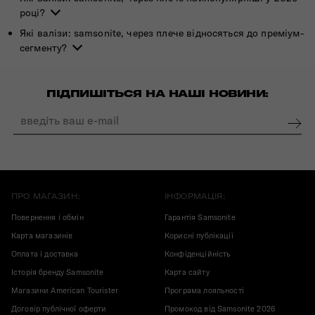
році?
Які валізи: samsonite, через плече відносяться до преміум-
сегменту?
ПІДПИШІТЬСЯ НА НАШІ НОВИНИ:
ПРО МАГАЗИН:
ІНФОРМАЦІЯ:
Повернення і обмін
Гарантія Samsonite
Карта магазинів
Корисні публікації
Оплата і доставка
Конфіденційність
Історія бренду Samsonite
Карта сайту
Магазини American Tourister
Програма лояльності
Договір публічної оферти
Промокод від Samsonite 2026