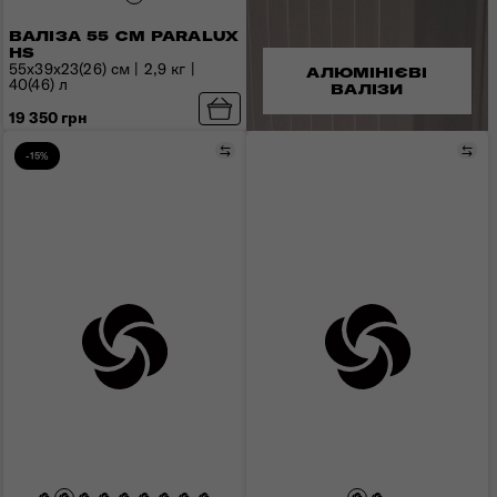
ВАЛІЗА 55 СМ PARALUX
HS
55x39x23(26) см | 2,9 кг |
АЛЮМІНІЄВІ
40(46) л
ВАЛІЗИ
19 350 грн
Порівняти
Пор
-15%