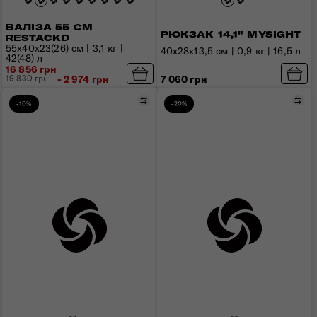
ВАЛІЗА 55 СМ
РЮКЗАК 14,1" MYSIGHT
RESTACKD
55x40x23(26) см | 3,1 кг |
40x28x13,5 см | 0,9 кг | 16,5 л
42(48) л
16 856 грн
7 060 грн
19 830 грн
- 2 974 грн
Порівняти
Пор
-10%
-20%