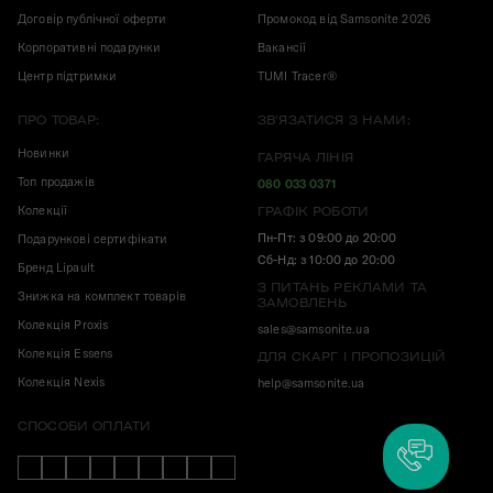
Договір публічної оферти
Промокод від Samsonite 2026
Корпоративні подарунки
Вакансії
Центр підтримки
TUMI Tracer®
ПРО ТОВАР:
ЗВ'ЯЗАТИСЯ З НАМИ:
Новинки
ГАРЯЧА ЛІНІЯ
Топ продажів
080 033 0371
Колекції
ГРАФІК РОБОТИ
Пн-Пт: з 09:00 до 20:00
Подарункові сертифікати
Сб-Нд: з 10:00 до 20:00
Бренд Lipault
З ПИТАНЬ РЕКЛАМИ ТА
Знижка на комплект товарів
ЗАМОВЛЕНЬ
Колекція Proxis
sales@samsonite.ua
Колекція Essens
ДЛЯ СКАРГ І ПРОПОЗИЦІЙ
Колекція Nexis
help@samsonite.ua
СПОСОБИ ОПЛАТИ