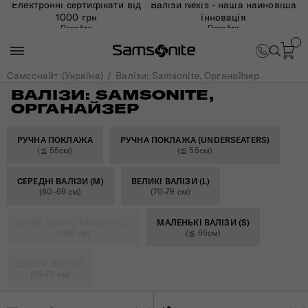
Електронні сертифікати від
Валізи Nexis - наша найновіша
1000 грн
інновація
Перейти
Перейти
Самсонайт (Україна)
Валізи: Samsonite, Органайзер
ВАЛІЗИ: SAMSONITE,
ОРГАНАЙЗЕР
РУЧНА ПОКЛАЖА
РУЧНА ПОКЛАЖА (UNDERSEATERS)
(≦ 55см)
(≦ 55см)
СЕРЕДНІ ВАЛІЗИ (M)
ВЕЛИКІ ВАЛІЗИ (L)
(60-69 см)
(70-79 см)
ДУЖЕ ВЕЛИКІ ВАЛІЗИ (XL)
МАЛЕНЬКІ ВАЛІЗИ (S)
(>80 см)
(≦ 55см)
ДИТЯЧІ ВАЛІЗИ
(55-75 см)