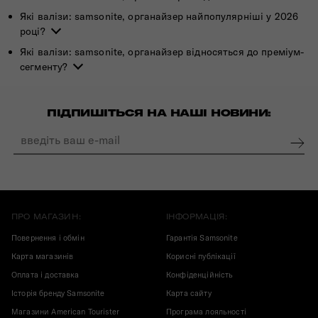
Які валізи: samsonite, органайзер найпопулярніші у 2026
році?
Які валізи: samsonite, органайзер відносяться до преміум-
сегменту?
ПІДПИШІТЬСЯ НА НАШІ НОВИНИ:
ПРО МАГАЗИН:
ІНФОРМАЦІЯ:
Повернення і обмін
Гарантія Samsonite
Карта магазинів
Корисні публікації
Оплата і доставка
Конфіденційність
Історія бренду Samsonite
Карта сайту
Магазини American Tourister
Програма лояльності