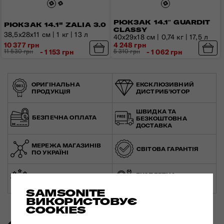
РЮКЗАК 14.1″ GUARDIT
РЮКЗАК 14.1" ZALIA 3.0
CLASSY
38,5x28x11 см | 1 кг | 13 л
40x29x18 см | 0,74 кг | 17,5 л
10 377 грн
4 248 грн
11 530 грн
- 1 153 грн
5 310 грн
- 1 062 грн
ОРИГІНАЛЬНА
ЕКСКЛЮЗИВНИЙ
ПРОДУКЦІЯ
ДИСТРИБ'ЮТОР
ШВИДКА ТА
БЕЗПЕЧНА ОПЛАТА
БЕЗКОШТОВНА
ДОСТАВКА
МЕРЕЖА МАГАЗИНІВ
СВІТОВА ГАРАНТІЯ
ПО УКРАЇНІ
ЕКСПЕРТНА
ЗРОБЛЕНО В ЄВРОПІ
КОНСУЛЬТАЦІЯ
SAMSONITE
ВИКОРИСТОВУЄ
COOKIES