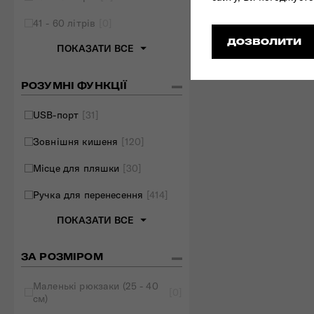
41 - 60 літрів
[0]
ДОЗВОЛИТИ
ПОКАЗАТИ ВСЕ
РОЗУМНІ ФУНКЦІЇ
USB-порт
[31]
Зовнішня кишеня
[120]
Місце для пляшки
[30]
Ручка для перенесення
[414]
ПОКАЗАТИ ВСЕ
ЗА РОЗМІРОМ
Маленькі рюкзаки (25 - 40
[0]
см)