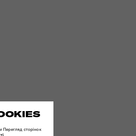
OOKIES
и Перегляд сторінок
ті
.