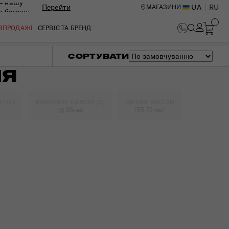
— нашу
Перейти
UA
RU
МАГАЗИНИ
ю багажу
ОЗПРОДАЖІ
СЕРВІС ТА БРЕНД
СОРТУВАТИ
НЯ
 (XL)
МАЛЕНЬКІ ВАЛІЗИ (S)
ДИТЯЧІ ВАЛІЗИ
(≦ 55см)
(55-75 см)
ИЙ ЦЕНТР В КИЄВІ