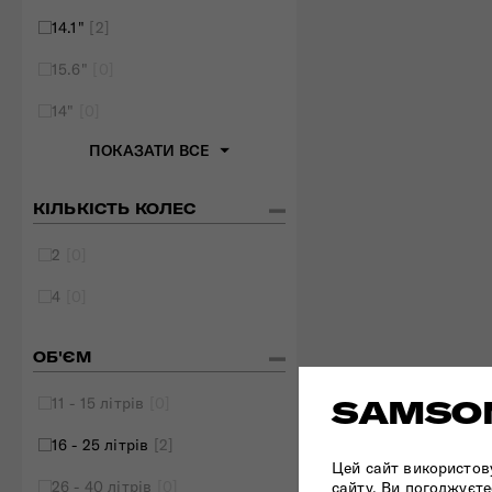
14.1"
[2]
15.6"
[0]
14"
[0]
ПОКАЗАТИ ВСЕ
КІЛЬКІСТЬ КОЛЕС
2
[0]
4
[0]
ОБ'ЄМ
11 - 15 літрів
[0]
SAMSON
16 - 25 літрів
[2]
Цей сайт використов
26 - 40 літрів
[0]
сайту, Ви погоджуєте