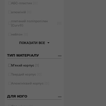
АБС-пластик
[0]
Складані сумки
алюміній
[0]
Дивитись все
плетений поліпропілен
[0]
(Curv®)
нейлон
[0]
ПОКАЗАТИ ВСЕ
ТИП МАТЕРІАЛУ
М'який корпус
[1]
Твердий корпус
[0]
Алюмінієвий корпус
[0]
ДЛЯ КОГО