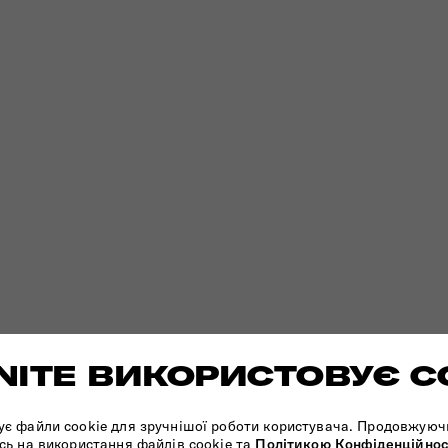
ITE ВИКОРИСТОВУЄ C
ує файли cookie для зручнішої роботи користувача. Продовжуюч
сь на використання файлів cookie та
Політикою Конфіденційнос