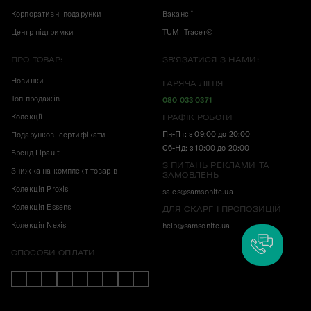
Корпоративні подарунки
Вакансії
Центр підтримки
TUMI Tracer®
ПРО ТОВАР:
ЗВ'ЯЗАТИСЯ З НАМИ:
Новинки
ГАРЯЧА ЛІНІЯ
Топ продажів
080 033 0371
Колекції
ГРАФІК РОБОТИ
Пн-Пт: з 09:00 до 20:00
Подарункові сертифікати
Сб-Нд: з 10:00 до 20:00
Бренд Lipault
З ПИТАНЬ РЕКЛАМИ ТА
Знижка на комплект товарів
ЗАМОВЛЕНЬ
Колекція Proxis
sales@samsonite.ua
Колекція Essens
ДЛЯ СКАРГ І ПРОПОЗИЦІЙ
Колекція Nexis
help@samsonite.ua
СПОСОБИ ОПЛАТИ