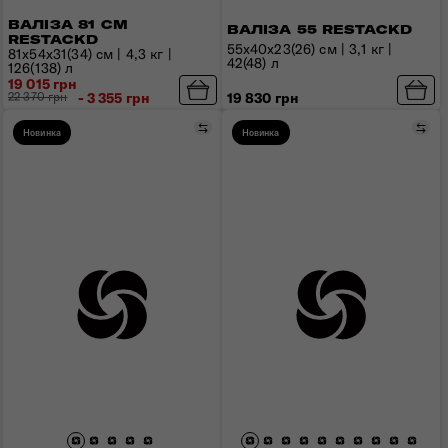
ВАЛІЗА 81 СМ
ВАЛІЗА 55 RESTACKD
RESTACKD
55x40x23(26) см | 3,1 кг |
81x54x31(34) см | 4,3 кг |
42(48) л
126(138) л
19 015 грн
22 370 грн
- 3 355 грн
19 830 грн
Порівняти
Пор
Новинка
Новинка