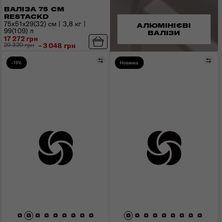
ВАЛІЗА 75 СМ
RESTACKD
75x51x29(32) см | 3,8 кг |
АЛЮМІНІЄВІ
99(109) л
ВАЛІЗИ
17 272 грн
20 320 грн
- 3 048 грн
Порівняти
Пор
-15%
Новинка