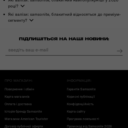
Які валізи: samsonite, блакитний найпопулярніші у 2026
році?
Які валізи: samsonite, блакитний відносяться до преміум-
сегменту?
ПІДПИШІТЬСЯ НА НАШІ НОВИНИ:
ПРО МАГАЗИН:
ІНФОРМАЦІЯ:
Повернення і обмін
Гарантія Samsonite
Карта магазинів
Корисні публікації
Оплата і доставка
Конфіденційність
Історія бренду Samsonite
Карта сайту
Магазини American Tourister
Програма лояльності
Договір публічної оферти
Промокод від Samsonite 2026