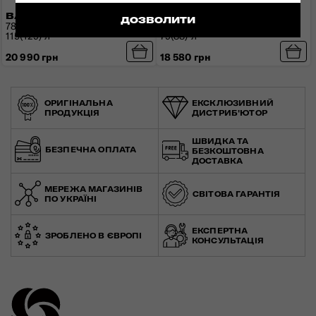
ВАЛІЗА 78 СМ RE-LITE
ВАЛІЗА 67 СМ RE-LITE
ДОЗВОЛИТИ
78x48x33(36) см | 3,2 кг |
67x44x30(33) см | 2,9 кг |
115(129) л
79(88) л
20 990 грн
18 580 грн
ОРИГІНАЛЬНА
ЕКСКЛЮЗИВНИЙ
ПРОДУКЦІЯ
ДИСТРИБ'ЮТОР
ШВИДКА ТА
БЕЗПЕЧНА ОПЛАТА
БЕЗКОШТОВНА
ДОСТАВКА
МЕРЕЖА МАГАЗИНІВ
СВІТОВА ГАРАНТІЯ
ПО УКРАЇНІ
ЕКСПЕРТНА
ЗРОБЛЕНО В ЄВРОПІ
КОНСУЛЬТАЦІЯ