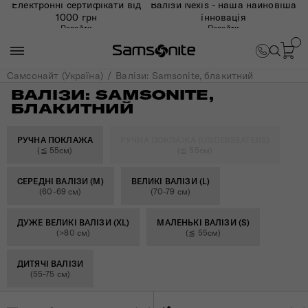
Електронні сертифікати від
Валізи Nexis - наша найновіша
1000 грн
інновація
Перейти
Перейти
Самсонайт (Україна)
Валізи: Samsonite, блакитний
ВАЛІЗИ: SAMSONITE,
БЛАКИТНИЙ
РУЧНА ПОКЛАЖА
РУЧНА ПОКЛАЖА (UNDERSEATERS)
(≦ 55см)
(≦ 55см)
СЕРЕДНІ ВАЛІЗИ (M)
ВЕЛИКІ ВАЛІЗИ (L)
(60-69 см)
(70-79 см)
ДУЖЕ ВЕЛИКІ ВАЛІЗИ (XL)
МАЛЕНЬКІ ВАЛІЗИ (S)
(>80 см)
(≦ 55см)
ДИТЯЧІ ВАЛІЗИ
(55-75 см)