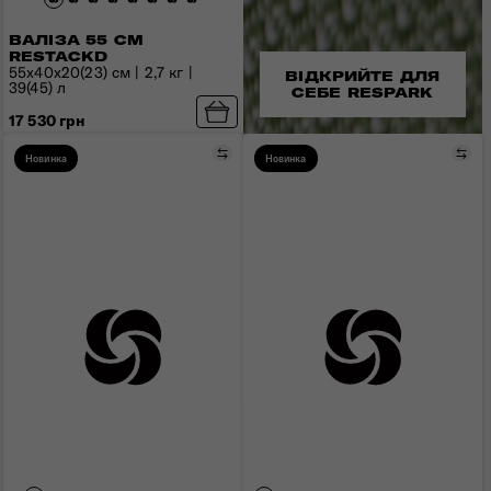
ВАЛІЗА 55 СМ
RESTACKD
55x40x20(23) см | 2,7 кг |
ВІДКРИЙТЕ ДЛЯ
39(45) л
СЕБЕ RESPARK
17 530 грн
Порівняти
Пор
Новинка
Новинка