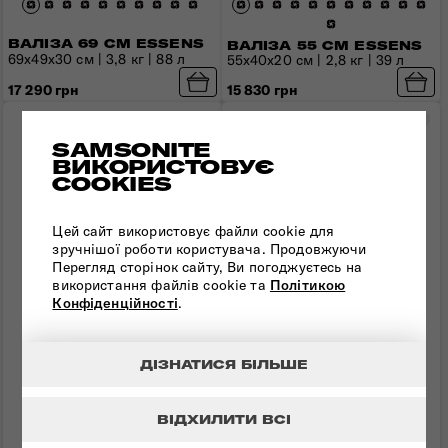
ВАЛІЗА 69 СМ ESSENS
ВАЛІЗА 55 СМ ESSENS
69x49x30 см | 3,8 кг | 88 л
55x40x20 см | 2,8 кг | 39 л
17 290 грн
15 830 грн
Порівняти
Пор
SAMSONITE
ВИКОРИСТОВУЄ
COOKIES
Цей сайт використовує файли cookie для
зручнішої роботи користувача. Продовжуючи
Перегляд сторінок сайту, Ви погоджуєтесь на
використання файлів cookie та
Політикою
Конфіденційності
.
ДІЗНАТИСЯ БІЛЬШЕ
ВІДХИЛИТИ ВСІ