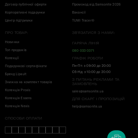
Договір публічної оферти
Промокод від Samsonite 2026
Корпоративні подарунки
Вакансії
Центр підтримки
TUMI Tracer®
ПРО ТОВАР:
ЗВ'ЯЗАТИСЯ З НАМИ:
Новинки
ГАРЯЧА ЛІНІЯ
Топ продажів
080 033 0371
Колекції
ГРАФІК РОБОТИ
Пн-Пт: з 09:00 до 20:00
Подарункові сертифікати
Сб-Нд: з 10:00 до 20:00
Бренд Lipault
З ПИТАНЬ РЕКЛАМИ ТА
Знижка на комплект товарів
ЗАМОВЛЕНЬ
Колекція Proxis
sales@samsonite.ua
Колекція Essens
ДЛЯ СКАРГ І ПРОПОЗИЦІЙ
Колекція Nexis
help@samsonite.ua
СПОСОБИ ОПЛАТИ