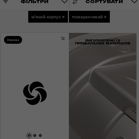
ФІЛЬТРИ
СОРТУВАТИ
м'який корпус
×
помаранчевий
×
Порівняти
Новинка
ВИГОТОВЛЕНО ІЗ
ПРЕМІАЛЬНИХ МАТЕРІАЛІВ