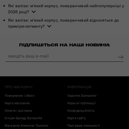
Які валізи: м'який корпус, помаранчевий найпопулярніші у
2026 році?
Які валізи: м'який корпус, помаранчевий відносяться до
преміум-сегменту?
ПІДПИШІТЬСЯ НА НАШІ НОВИНИ:
ПРО МАГАЗИН:
ІНФОРМАЦІЯ:
Повернення і обмін
Гарантія Samsonite
Карта магазинів
Корисні публікації
Оплата і доставка
Конфіденційність
Історія бренду Samsonite
Карта сайту
Магазини American Tourister
Програма лояльності