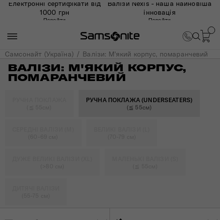
Електронні сертифікати від
Валізи Nexis - наша найновіша
1000 грн
інновація
Перейти
Перейти
Самсонайт (Україна)
Валізи: М'який корпус, помаранчевий
ВАЛІЗИ: М'ЯКИЙ КОРПУС,
ПОМАРАНЧЕВИЙ
РУЧНА ПОКЛАЖА
РУЧНА ПОКЛАЖА (UNDERSEATERS)
(≦ 55см)
(≦ 55см)
СЕРЕДНІ ВАЛІЗИ (M)
ВЕЛИКІ ВАЛІЗИ (L)
(60-69 см)
(70-79 см)
ДУЖЕ ВЕЛИКІ ВАЛІЗИ (XL)
МАЛЕНЬКІ ВАЛІЗИ (S)
(>80 см)
(≦ 55см)
ДИТЯЧІ ВАЛІЗИ
(55-75 см)