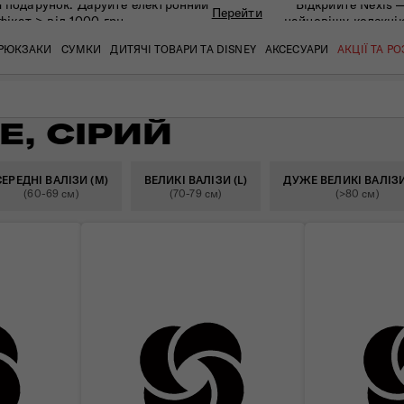
 подарунок. Даруйте eлектронний
Відкрийте Nexis 
Перейти
фікат > від 1000 грн
найновішу колекці
РЮКЗАКИ
СУМКИ
ДИТЯЧІ ТОВАРИ ТА DISNEY
АКСЕСУАРИ
АКЦІЇ ТА Р
E, СІРИЙ
кат
кат
кат
кат
кат
кат
СЕРЕДНІ ВАЛІЗИ (M)
ВЕЛИКІ ВАЛІЗИ (L)
ДУЖЕ ВЕЛИКІ ВАЛІЗИ
(60-69 см)
(70-79 см)
(>80 см)
 ЗАПИТАННЯ
СЕРВІСН