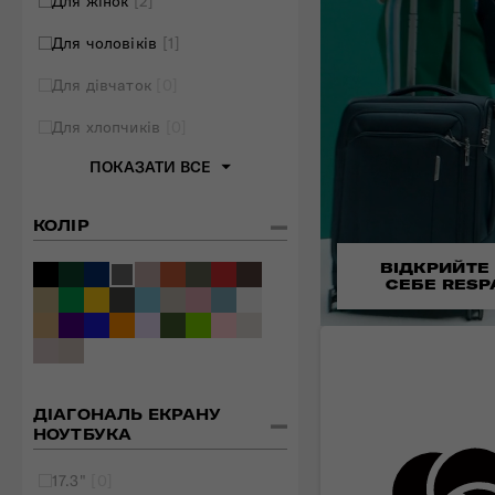
Для жінок
[2]
Для чоловіків
[1]
Для дівчаток
[0]
Для хлопчиків
[0]
ПОКАЗАТИ ВСЕ
КОЛІР
ВІДКРИЙТЕ
СЕБЕ RESP
ДІАГОНАЛЬ ЕКРАНУ
НОУТБУКА
17.3"
[0]