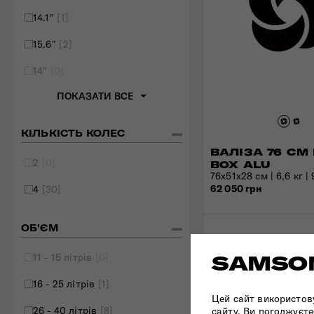
14.1"
[1]
15.6"
[2]
14"
[0]
ПОКАЗАТИ ВСЕ
КІЛЬКІСТЬ КОЛЕС
ВАЛІЗА 76 СМ 
2
[0]
BOX ALU
76x51x28 см | 6,6 кг | 
62 050 грн
4
[30]
ОБ'ЄМ
11 - 15 літрів
[0]
SAMSON
16 - 25 літрів
[1]
Цей сайт використов
26 - 40 літрів
[8]
сайту, Ви погоджуєте