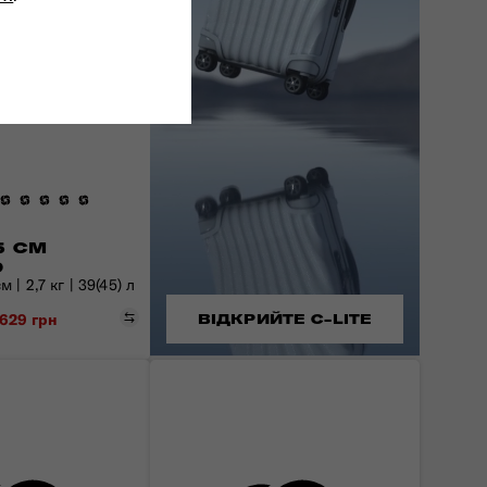
5 СМ
D
 | 2,7 кг | 39(45) л
Порівняти
 629 грн
ВІДКРИЙТЕ C-LITE