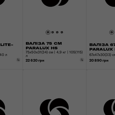
Валізи з передньою кишенею
Знайомтесь з Nexis
Рюкзаки для ноутбука
Усі сумки
Дитячі валізи для катання
Пакувальні куби та чохли
ВАЛІЗА 75 СМ
LITE-
ВАЛІЗА 6
PARALUX HS
PARALUX 
75x50x31(34) см | 4,9 кг | 105(115)
 40 л
67x47x30(33) см 
л
Порівняти
Порівняти
20 890 грн
22 620 грн