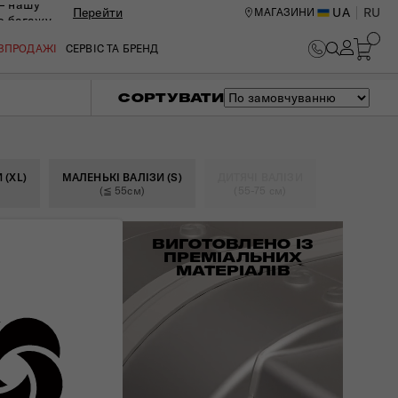
— нашу
Перейти
UA
RU
МАГАЗИНИ
ю багажу
ОЗПРОДАЖІ
СЕРВІС ТА БРЕНД
СОРТУВАТИ
 (XL)
МАЛЕНЬКІ ВАЛІЗИ (S)
ДИТЯЧІ ВАЛІЗИ
(≦ 55см)
(55-75 см)
ВИГОТОВЛЕНО ІЗ
ПРЕМІАЛЬНИХ
МАТЕРІАЛІВ
ИЙ ЦЕНТР В КИЄВІ