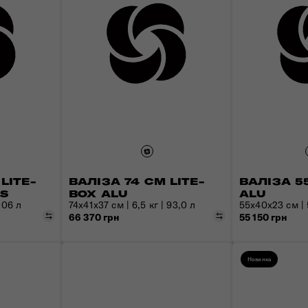
LITE-
ВАЛІЗА 74 СМ LITE-
ВАЛІЗА 5
SS
BOX ALU
ALU
106 л
74x41x37 см | 6,5 кг | 93,0 л
55x40x23 см | 5
Порівняти
Порівняти
66 370 грн
55 150 грн
Новинка