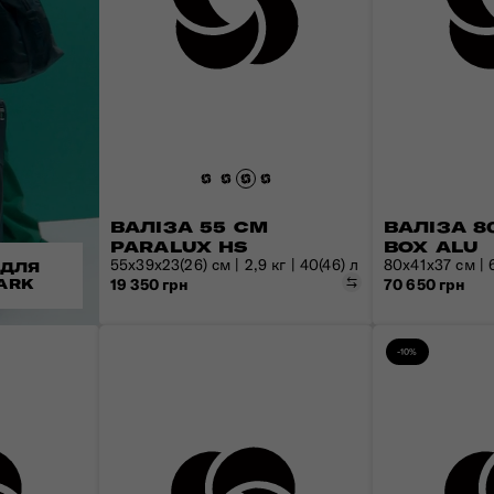
ВАЛІЗА 55 СМ
ВАЛІЗА 80
PARALUX HS
BOX ALU
55x39x23(26) см | 2,9 кг | 40(46) л
80x41x37 см | 6
 ДЛЯ
Порівняти
19 350 грн
70 650 грн
ARK
-10%