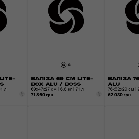
LITE-
ВАЛІЗА 69 СМ LITE-
ВАЛІЗА 7
SS
BOX ALU / BOSS
ALU
91 л
69х47х27 см | 6,6 кг | 71 л
76x52x29 см | 7
Порівняти
Порівняти
71 860 грн
62 030 грн