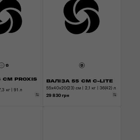
6 СМ PROXIS
ВАЛІЗА 55 СМ C-LITE
55х40х20(23) см | 2,1 кг | 36(42) л
,3 кг | 91 л
Порівняти
Порівняти
29 830 грн