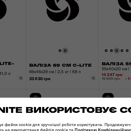
LITE-
ВАЛІЗА 5
ВАЛІЗА 69 СМ C-LITE
55x40x20 см | 2
69x46x29 см | 2,5 кг | 68 л
91,0 л
14 247 грн
Порівняти
Порівняти
- 1
33 630 грн
15 830 грн
-15%
-15%
ITE ВИКОРИСТОВУЄ C
ує файли cookie для зручнішої роботи користувача. Продовжуюч
сь на використання файлів cookie та
Політикою Конфіденційнос