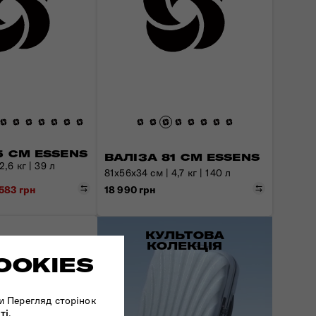
5 СМ ESSENS
ВАЛІЗА 81 СМ ESSENS
,6 кг | 39 л
81x56x34 см | 4,7 кг | 140 л
Порівняти
Порівняти
 583 грн
18 990 грн
КУЛЬТОВА
КОЛЕКЦІЯ
OOKIES
и Перегляд сторінок
ті
.