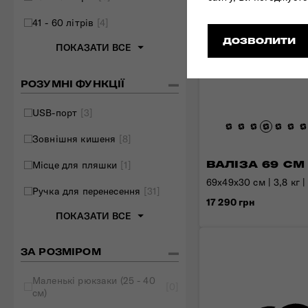
41 - 60 літрів
[4]
ДОЗВОЛИТИ
ПОКАЗАТИ ВСЕ
РОЗУМНІ ФУНКЦІЇ
USB-порт
[3]
Зовнішня кишеня
[8]
ВАЛІЗА 69 СМ
Місце для пляшки
[1]
69x49x30 см | 3,8 кг |
Ручка для перенесення
[31]
17 290 грн
ПОКАЗАТИ ВСЕ
ЗА РОЗМІРОМ
Маленькі рюкзаки (25 - 40
[0]
см)