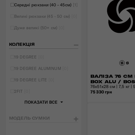
Середні рюкзаки (40 - 45см)
[1]
Великі рюкзаки (45 - 50 см)
[0]
Дуже великі (50+ см)
[0]
КОЛЕКЦІЯ
19 DEGREE
[0]
19 DEGREE ALUMINUM
[0]
ВАЛІЗА 76 СМ 
19 DEGREE LITE
[0]
BOX ALU / BO
76х51х28 см | 7,5 кг | 
2FIT
[0]
75 330 грн
ПОКАЗАТИ ВСЕ
МОДЕЛЬ СУМКИ