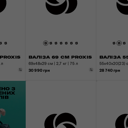
 PROXIS
ВАЛІЗА 69 СМ PROXIS
ВАЛІЗА 5
 л
69x48x29 см | 2,7 кг | 75 л
55x40x20(23) см
Порівняти
Порівняти
30 990 грн
28 740 грн
НО З
ЕНИХ
ЛІВ