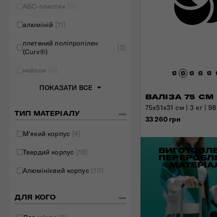
АБС-пластик
[0]
Складані сумки
алюміній
[11]
Дивитись все
плетений поліпропілен
[3]
(Curv®)
нейлон
[0]
ПОКАЗАТИ ВСЕ
ВАЛІЗА 75 СМ
75x51x31 см | 3 кг | 98
ТИП МАТЕРІАЛУ
33 260 грн
М'який корпус
[4]
ВИГОТОВЛЕ
Твердий корпус
[18]
ПЕРЕРОБЛ
МАТЕРІА
Алюмінієвий корпус
[10]
ДЛЯ КОГО