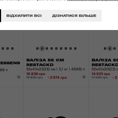
ВІДХИЛИТИ ВСІ
ДІЗНАТИСЯ БІЛЬШЕ
ВАЛІЗА 55 СМ
ВАЛІЗА 5
 ESSENS
RESTACKD
RESTACK
55x40x23(26) см | 3,1 кг | 42(48) л
55x40x20(23) см
 88 л
16 856 грн
14 901 грн
Порівняти
Порівняти
- 2 974 грн
- 2
19 830 грн
17 530 грн