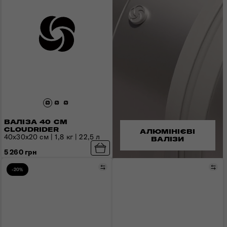
ВАЛІЗА 40 СМ
CLOUDRIDER
АЛЮМІНІЄВІ
40x30x20 см | 1,8 кг | 22,5 л
ВАЛІЗИ
5 260 грн
Порівняти
Пор
-20%