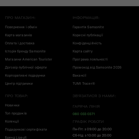
ПРО МАГАЗИН:
ІНФОРМАЦІЯ:
Повернення і обмін
Гарантія Samsonite
Карта магазинів
Корисні публікації
Оплата і доставка
Конфіденційність
Історія бренду Samsonite
Карта сайту
Магазини American Tourister
Програма лояльності
Договір публічної оферти
Промокод від Samsonite 2026
Корпоративні подарунки
Вакансії
Центр підтримки
TUMI Tracer®
ПРО ТОВАР:
ЗВ'ЯЗАТИСЯ З НАМИ:
Новинки
ГАРЯЧА ЛІНІЯ
Топ продажів
080 033 0371
Колекції
ГРАФІК РОБОТИ
Пн-Пт: з 09:00 до 20:00
Подарункові сертифікати
Сб-Нд: з 10:00 до 20:00
Бренд Lipault