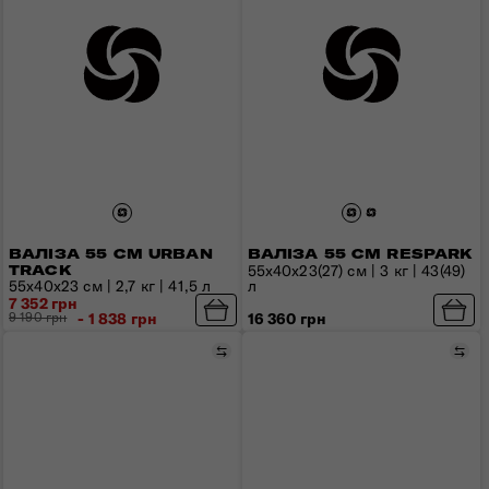
ВАЛІЗА 55 СМ URBAN
ВАЛІЗА 55 СМ RESPARK
55x40x23(27) см | 3 кг | 43(49)
TRACK
л
55x40x23 см | 2,7 кг | 41,5 л
7 352 грн
16 360 грн
9 190 грн
- 1 838 грн
Порівняти
Пор