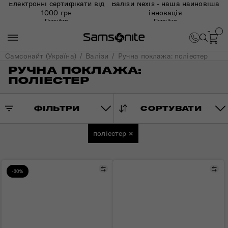
Електронні сертифікати від
Валізи Nexis - наша найновіша
1000 грн
інновація
Перейти
Перейти
Самсонайт (Україна)
Валізи
Ручна поклажа: поліестер
РУЧНА ПОКЛАЖА:
ПОЛІЕСТЕР
ФІЛЬТРИ
СОРТУВАТИ
поліестер
×
Порівняти
Пор
-30%