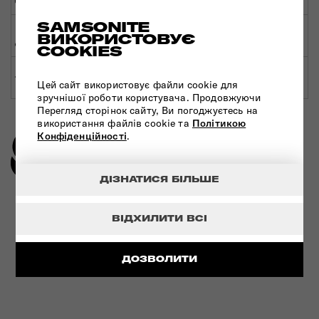
ДОСТАВКА
SAMSONITE
МЕРЕЖА МАГАЗИНІВ
ВИКОРИСТОВУЄ
СВІТОВА ГАРАНТІЯ
ПО УКРАЇНІ
COOKIES
ЕКСПЕРТНА
ЗРОБЛЕНО В ЄВРОПІ
КОНСУЛЬТАЦІЯ
Цей сайт використовує файли cookie для
зручнішої роботи користувача. Продовжуючи
Перегляд сторінок сайту, Ви погоджуєтесь на
використання файлів cookie та
Політикою
Конфіденційності
.
ДІЗНАТИСЯ БІЛЬШЕ
УЛЬТРАМІЦНИЙ МАТЕРІАЛ
ВІДХИЛИТИ ВСІ
ПЕРЕГЛЯНУТИ
ДОЗВОЛИТИ