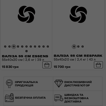
ВАЛІЗА 55 СМ RESPARK
ВАЛІЗА 55 СМ ESSENS
АЛЮМІНІЄВІ
55x40x20 см | 2,4 кг | 43 л
55x40x20 см | 2,6 кг | 39 л
ВАЛІЗИ
15 830 грн
15 700 грн
ВИГОТОВЛЕНО ІЗ
ПРЕМІАЛЬНИХ МАТЕРІАЛІВ
ОРИГІНАЛЬНА
ЕКСКЛЮЗИВНИЙ
ПРОДУКЦІЯ
ДИСТРИБ'ЮТОР
ШВИДКА ТА
БЕЗПЕЧНА ОПЛАТА
БЕЗКОШТОВНА
ДОСТАВКА