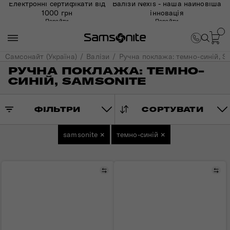
Електронні сертифікати від
Валізи Nexis - наша найновіша
1000 грн
інновація
Перейти
Перейти
Самсонайт (Україна)
Валізи
Ручна поклажа: темно-синій, S
РУЧНА ПОКЛАЖА: ТЕМНО-
СИНІЙ, SAMSONITE
ФІЛЬТРИ
СОРТУВАТИ
samsonite
×
темно-синій
×
Порівняти
Пор