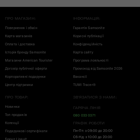
ПРО МАГАЗИН:
ІНФОРМАЦІЯ:
Повернення і обмін
Гарантія Samsonite
Карта магазинів
Корисні публікації
Оплата і доставка
Конфіденційність
Історія бренду Samsonite
Карта сайту
Магазини American Tourister
Програма лояльності
Договір публічної оферти
Промокод від Samsonite 2026
Корпоративні подарунки
Вакансії
Центр підтримки
TUMI Tracer®
ПРО ТОВАР:
ЗВ'ЯЗАТИСЯ З НАМИ:
Новинки
ГАРЯЧА ЛІНІЯ
Топ продажів
080 033 0371
Колекції
ГРАФІК РОБОТИ
Пн-Пт: з 09:00 до 20:00
Подарункові сертифікати
Сб-Нд: з 10:00 до 20:00
Бренд Lipault