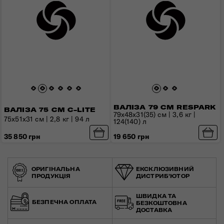
ВАЛІЗА 79 СМ RESPARK
ВАЛІЗА 75 СМ C-LITE
79x48x31(35) см | 3,6 кг |
АЛЮМІНІЄВІ
75x51x31 см | 2,8 кг | 94 л
124(140) л
ВАЛІЗИ
35 850 грн
19 650 грн
ВИГОТОВЛЕНО ІЗ
ПРЕМІАЛЬНИХ МАТЕРІАЛІВ
ОРИГІНАЛЬНА
ЕКСКЛЮЗИВНИЙ
ПРОДУКЦІЯ
ДИСТРИБ'ЮТОР
ШВИДКА ТА
БЕЗПЕЧНА ОПЛАТА
БЕЗКОШТОВНА
ДОСТАВКА