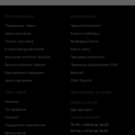
ПРО МАГАЗИН:
ІНФОРМАЦІЯ:
Повернення і обмін
Гарантія Samsonite
Карта магазинів
Корисні публікації
Оплата і доставка
Конфіденційність
Історія бренду Samsonite
Карта сайту
Магазини American Tourister
Програма лояльності
Договір публічної оферти
Промокод від Samsonite 2026
Корпоративні подарунки
Вакансії
Центр підтримки
TUMI Tracer®
ПРО ТОВАР:
ЗВ'ЯЗАТИСЯ З НАМИ:
Новинки
ГАРЯЧА ЛІНІЯ
Топ продажів
080 033 0371
Колекції
ГРАФІК РОБОТИ
Пн-Пт: з 09:00 до 20:00
Подарункові сертифікати
Сб-Нд: з 10:00 до 20:00
Бренд Lipault