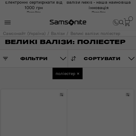
Електронні сертифікати від
Валізи Nexis - наша найновіша
1000 грн
інновація
Перейти
Перейти
Самсонайт (Україна)
Валізи
Великі валізи: поліестер
ВЕЛИКІ ВАЛІЗИ: ПОЛІЕСТЕР
ФІЛЬТРИ
СОРТУВАТИ
поліестер
×
Порівняти
Пор