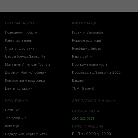
ПРО МАГАЗИН:
ІНФОРМАЦІЯ:
Повернення і обмін
Гарантія Samsonite
Карта магазинів
Корисні публікації
Оплата і доставка
Конфіденційність
Історія бренду Samsonite
Карта сайту
Магазини American Tourister
Програма лояльності
Договір публічної оферти
Промокод від Samsonite 2026
Корпоративні подарунки
Вакансії
Центр підтримки
TUMI Tracer®
ПРО ТОВАР:
ЗВ'ЯЗАТИСЯ З НАМИ:
Новинки
ГАРЯЧА ЛІНІЯ
Топ продажів
080 033 0371
Колекції
ГРАФІК РОБОТИ
Пн-Пт: з 09:00 до 20:00
Подарункові сертифікати