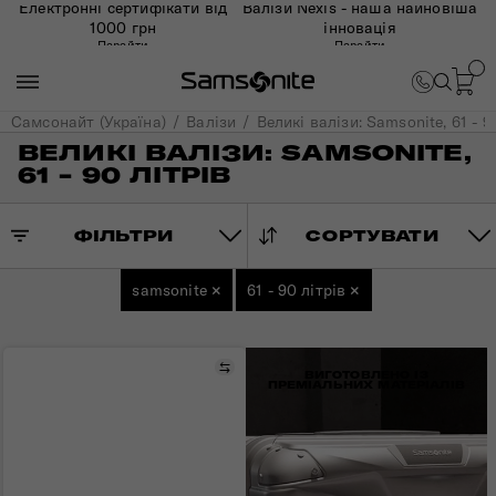
Електронні сертифікати від
Валізи Nexis - наша найновіша
1000 грн
інновація
Перейти
Перейти
Самсонайт (Україна)
Валізи
Великі валізи: Samsonite, 61 - 9
ВЕЛИКІ ВАЛІЗИ: SAMSONITE,
61 - 90 ЛІТРІВ
ФІЛЬТРИ
СОРТУВАТИ
samsonite
×
61 - 90 літрів
×
Порівняти
ВИГОТОВЛЕНО ІЗ
ПРЕМІАЛЬНИХ МАТЕРІАЛІВ