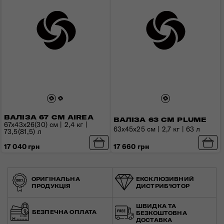
ВАЛІЗА 67 СМ AIREA
ВАЛІЗА 63 СМ PLUME
67x43x26(30) см | 2,4 кг |
АЛЮМІНІЄВІ
63х45х25 см | 2,7 кг | 63 л
73,5(81,5) л
ВАЛІЗИ
17 660 грн
17 040 грн
ВИГОТОВЛЕНО ІЗ
ПРЕМІАЛЬНИХ МАТЕРІАЛІВ
ОРИГІНАЛЬНА
ЕКСКЛЮЗИВНИЙ
ПРОДУКЦІЯ
ДИСТРИБ'ЮТОР
ШВИДКА ТА
БЕЗПЕЧНА ОПЛАТА
БЕЗКОШТОВНА
ДОСТАВКА