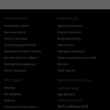
ПРО МАГАЗИН:
ІНФОРМАЦІЯ:
Повернення і обмін
Гарантія Samsonite
Карта магазинів
Корисні публікації
Оплата і доставка
Конфіденційність
Історія бренду Samsonite
Карта сайту
Магазини American Tourister
Програма лояльності
Договір публічної оферти
Промокод від Samsonite 2026
Корпоративні подарунки
Вакансії
Центр підтримки
TUMI Tracer®
ПРО ТОВАР:
ЗВ'ЯЗАТИСЯ З НАМИ:
Новинки
ГАРЯЧА ЛІНІЯ
Топ продажів
080 033 0371
Колекції
ГРАФІК РОБОТИ
Пн-Пт: з 09:00 до 20:00
Подарункові сертифікати