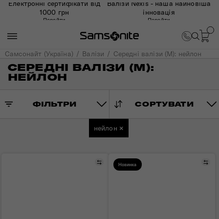
Електронні сертифікати від
Валізи Nexis - наша найновіша
1000 грн
інновація
Перейти
Перейти
Самсонайт (Україна)
Валізи
Середні валізи (M): нейлон
СЕРЕДНІ ВАЛІЗИ (M):
НЕЙЛОН
ФІЛЬТРИ
СОРТУВАТИ
нейлон
×
Порівняти
Пор
Новинка