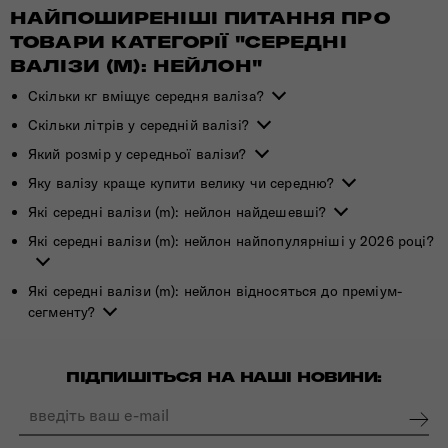
НАЙПОШИРЕНІШІ ПИТАННЯ ПРО
ТОВАРИ КАТЕГОРІЇ "СЕРЕДНІ
ВАЛІЗИ (M): НЕЙЛОН"
Скільки кг вміщує середня валіза?
Скільки літрів у середній валізі?
Який розмір у середньої валізи?
Яку валізу краще купити велику чи середню?
Які середні валізи (m): нейлон найдешевші?
Які середні валізи (m): нейлон найпопулярніші у 2026 році?
Які середні валізи (m): нейлон відносяться до преміум-
сегменту?
ПІДПИШІТЬСЯ НА НАШІ НОВИНИ: