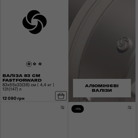
ВАЛІЗА 83 СМ
FASTFORWARD
83x55x33(36) см | 4,4 кг |
АЛЮМІНІЄВІ
131(147) л
ВАЛІЗИ
12 090 грн
Порівняти
Пор
-15%