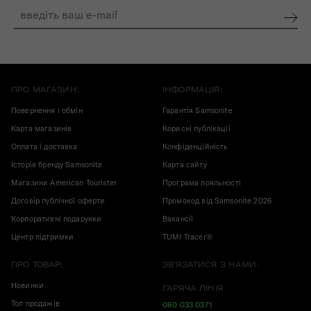
ПРО МАГАЗИН:
ІНФОРМАЦІЯ:
Повернення і обмін
Гарантія Samsonite
Карта магазинів
Корисні публікації
Оплата і доставка
Конфіденційність
Історія бренду Samsonite
Карта сайту
Магазини American Tourister
Програма лояльності
Договір публічної оферти
Промокод від Samsonite 2026
Корпоративні подарунки
Вакансії
Центр підтримки
TUMI Tracer®
ПРО ТОВАР:
ЗВ'ЯЗАТИСЯ З НАМИ:
Новинки
ГАРЯЧА ЛІНІЯ
Топ продажів
080 033 0371