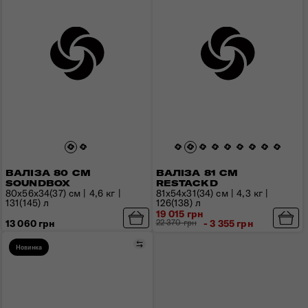
ВАЛІЗА 80 СМ
ВАЛІЗА 81 СМ
SOUNDBOX
RESTACKD
80x56x34(37) см | 4,6 кг |
81x54x31(34) см | 4,3 кг |
131(145) л
126(138) л
19 015 грн
13 060 грн
22 370 грн
- 3 355 грн
Порівняти
Новинка