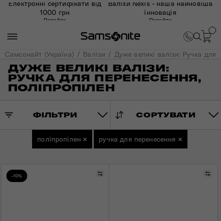
Електронні сертифікати від
Валізи Nexis - наша найновіша
1000 грн
інновація
Перейти
Перейти
Самсонайт (Україна)
Валізи
Дуже великі валізи: Ручка для 
ДУЖЕ ВЕЛИКІ ВАЛІЗИ:
РУЧКА ДЛЯ ПЕРЕНЕСЕННЯ,
ПОЛІПРОПІЛЕН
ФІЛЬТРИ
СОРТУВАТИ
поліпропілен
×
ручка для перенесення
×
Порівняти
Пор
-10%