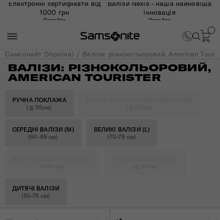
Електронні сертифікати від
Валізи Nexis - наша найновіша
1000 грн
інновація
Перейти
Перейти
Самсонайт (Україна)
Валізи: різнокольоровий, American Touris
ВАЛІЗИ: РІЗНОКОЛЬОРОВИЙ,
AMERICAN TOURISTER
РУЧНА ПОКЛАЖА
РУЧНА ПОКЛАЖА (UNDERSEATERS)
(≦ 55см)
(≦ 55см)
СЕРЕДНІ ВАЛІЗИ (M)
ВЕЛИКІ ВАЛІЗИ (L)
(60-69 см)
(70-79 см)
ДУЖЕ ВЕЛИКІ ВАЛІЗИ (XL)
МАЛЕНЬКІ ВАЛІЗИ (S)
(>80 см)
(≦ 55см)
ДИТЯЧІ ВАЛІЗИ
(55-75 см)