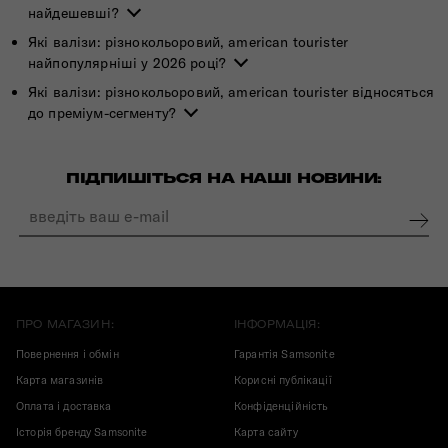
найдешевші?
Які валізи: різнокольоровий, american tourister
найпопулярніші у 2026 році?
Які валізи: різнокольоровий, american tourister відносяться
до преміум-сегменту?
ПІДПИШІТЬСЯ НА НАШІ НОВИНИ:
ПРО МАГАЗИН:
ІНФОРМАЦІЯ:
Повернення і обмін
Гарантія Samsonite
Карта магазинів
Корисні публікації
Оплата і доставка
Конфіденційність
Історія бренду Samsonite
Карта сайту