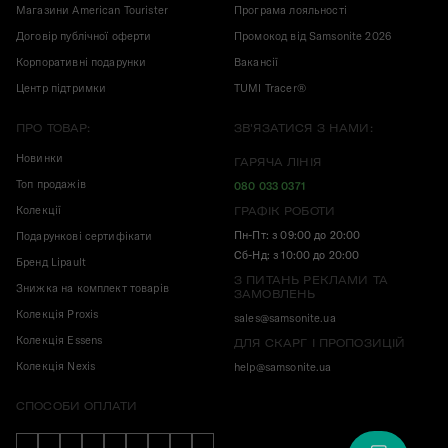
Магазини American Tourister
Програма лояльності
Договір публічної оферти
Промокод від Samsonite 2026
Корпоративні подарунки
Вакансії
Центр підтримки
TUMI Tracer®
ПРО ТОВАР:
ЗВ'ЯЗАТИСЯ З НАМИ:
Новинки
ГАРЯЧА ЛІНІЯ
Топ продажів
080 033 0371
Колекції
ГРАФІК РОБОТИ
Пн-Пт: з 09:00 до 20:00
Подарункові сертифікати
Сб-Нд: з 10:00 до 20:00
Бренд Lipault
З ПИТАНЬ РЕКЛАМИ ТА
Знижка на комплект товарів
ЗАМОВЛЕНЬ
Колекція Proxis
sales@samsonite.ua
Колекція Essens
ДЛЯ СКАРГ І ПРОПОЗИЦІЙ
Колекція Nexis
help@samsonite.ua
СПОСОБИ ОПЛАТИ