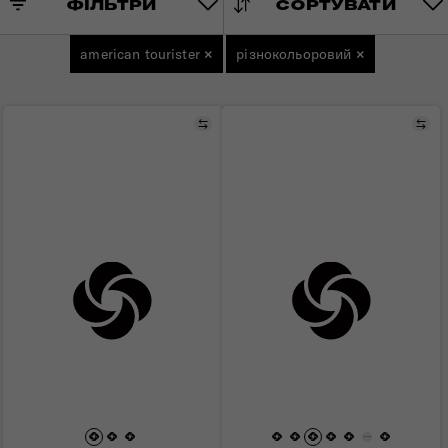
ФІЛЬТРИ
СОРТУВАТИ
american tourister
×
різнокольоровий
×
Порівняти
Пор