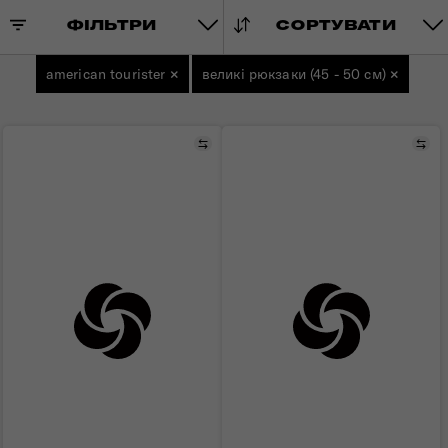
ФІЛЬТРИ
СОРТУВАТИ
american tourister
×
великі рюкзаки (45 - 50 см)
×
Порівняти
Пор