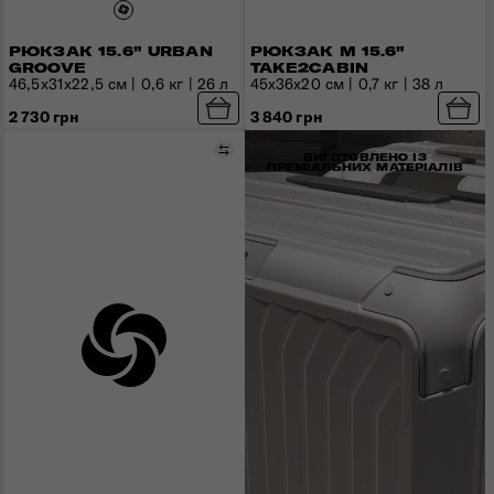
РЮКЗАК 15.6" URBAN
РЮКЗАК M 15.6"
GROOVE
TAKE2CABIN
46,5x31x22,5 см | 0,6 кг | 26 л
45x36x20 см | 0,7 кг | 38 л
2 730 грн
3 840 грн
Порівняти
ВИГОТОВЛЕНО ІЗ
ПРЕМІАЛЬНИХ МАТЕРІАЛІВ