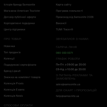
Історія бренду Samsonite
Карта сайту
Магазини American Tourister
Програма лояльності
Договір публічної оферти
Промокод від Samsonite 2026
Корпоративні подарунки
Вакансії
Центр підтримки
TUMI Tracer®
ПРО ТОВАР:
ЗВ'ЯЗАТИСЯ З НАМИ:
Новинки
ГАРЯЧА ЛІНІЯ
Топ продажів
080 033 0371
Колекції
ГРАФІК РОБОТИ
Пн-Пт: з 09:00 до 20:00
Подарункові сертифікати
Сб-Нд: з 10:00 до 20:00
Бренд Lipault
З ПИТАНЬ РЕКЛАМИ ТА
Знижка на комплект товарів
ЗАМОВЛЕНЬ
Колекція Proxis
sales@samsonite.ua
Колекція Essens
ДЛЯ СКАРГ І ПРОПОЗИЦІЙ
Колекція Nexis
help@samsonite.ua
СПОСОБИ ОПЛАТИ