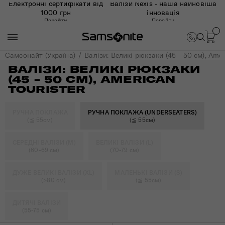
Електронні сертифікати від
Валізи Nexis - наша найновіша
1000 грн
інновація
Перейти
Перейти
Самсонайт (Україна)
Валізи: Великі рюкзаки (45 - 50 см), Amer
ВАЛІЗИ: ВЕЛИКІ РЮКЗАКИ
(45 - 50 СМ), AMERICAN
TOURISTER
РУЧНА ПОКЛАЖА
РУЧНА ПОКЛАЖА (UNDERSEATERS)
(≦ 55см)
(≦ 55см)
СЕРЕДНІ ВАЛІЗИ (M)
ВЕЛИКІ ВАЛІЗИ (L)
(60-69 см)
(70-79 см)
ДУЖЕ ВЕЛИКІ ВАЛІЗИ (XL)
МАЛЕНЬКІ ВАЛІЗИ (S)
(>80 см)
(≦ 55см)
ДИТЯЧІ ВАЛІЗИ
(55-75 см)