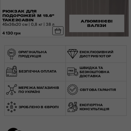
РЮКЗАК ДЛЯ
ПОДОРОЖЕЙ M 15.6"
TAKE2CABIN
АЛЮМІНІЄВІ
45x36x20 см | 0,8 кг | 38 л
ВАЛІЗИ
4 130 грн
ОРИГІНАЛЬНА
ЕКСКЛЮЗИВНИЙ
ПРОДУКЦІЯ
ДИСТРИБ'ЮТОР
ШВИДКА ТА
БЕЗПЕЧНА ОПЛАТА
БЕЗКОШТОВНА
ДОСТАВКА
МЕРЕЖА МАГАЗИНІВ
СВІТОВА ГАРАНТІЯ
ПО УКРАЇНІ
ЕКСПЕРТНА
ЗРОБЛЕНО В ЄВРОПІ
КОНСУЛЬТАЦІЯ