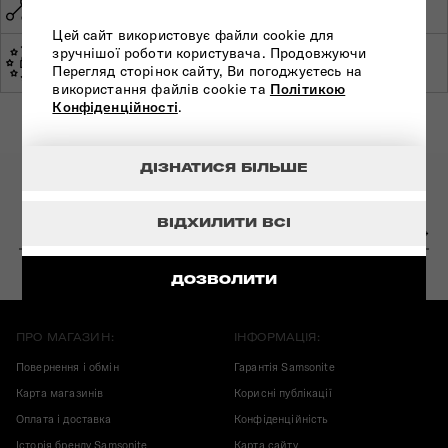
СВІТОВА ГАРАНТІЯ
УКРАЇНІ
Цей сайт використовує файли cookie для
зручнішої роботи користувача. Продовжуючи
ЕКСПЕРТНА
ЗРОБЛЕНО В ЄВРОПІ
Перегляд сторінок сайту, Ви погоджуєтесь на
КОНСУЛЬТАЦІЯ
використання файлів cookie та
Політикою
Конфіденційності
.
ДІЗНАТИСЯ БІЛЬШЕ
ПІДПИШІТЬСЯ НА НАШІ НОВИНИ:
ВІДХИЛИТИ ВСІ
ДОЗВОЛИТИ
ПРО МАГАЗИН:
ІНФОРМАЦІЯ:
Повернення і обмін
Гарантія Samsonite
Карта магазинів
Корисні публікації
Оплата і доставка
Конфіденційність
Історія бренду Samsonite
Карта сайту