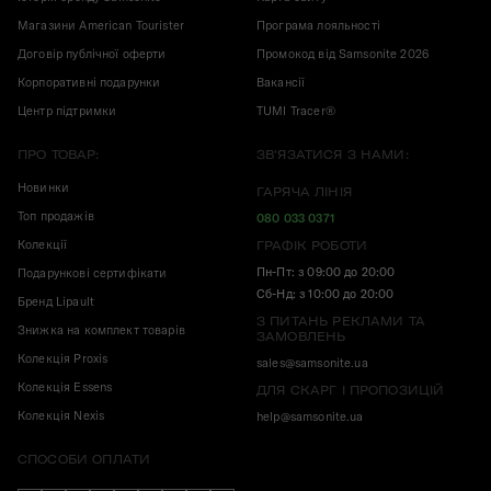
Магазини American Tourister
Програма лояльності
Договір публічної оферти
Промокод від Samsonite 2026
Корпоративні подарунки
Вакансії
Центр підтримки
TUMI Tracer®
ПРО ТОВАР:
ЗВ'ЯЗАТИСЯ З НАМИ:
Новинки
ГАРЯЧА ЛІНІЯ
Топ продажів
080 033 0371
Колекції
ГРАФІК РОБОТИ
Пн-Пт: з 09:00 до 20:00
Подарункові сертифікати
Сб-Нд: з 10:00 до 20:00
Бренд Lipault
З ПИТАНЬ РЕКЛАМИ ТА
Знижка на комплект товарів
ЗАМОВЛЕНЬ
Колекція Proxis
sales@samsonite.ua
Колекція Essens
ДЛЯ СКАРГ І ПРОПОЗИЦІЙ
Колекція Nexis
help@samsonite.ua
СПОСОБИ ОПЛАТИ