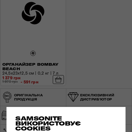
ОРГАНАЙЗЕР BOMBAY
BEACH
24,5х23х12,5 см | 0,2 кг | 7 л
1 379 грн
1 970 грн
- 591 грн
ОРИГІНАЛЬНА
ЕКСКЛЮЗИВНИЙ
ПРОДУКЦІЯ
ДИСТРИБ'ЮТОР
ШВИДКА ТА
БЕЗПЕЧНА ОПЛАТА
БЕЗКОШТОВНА
SAMSONITE
ДОСТАВКА
ВИКОРИСТОВУЄ
COOKIES
МЕРЕЖА МАГАЗИНІВ ПО