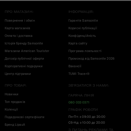
ПРО МАГАЗИН:
ІНФОРМАЦІЯ:
Повернення і обмін
Гарантія Samsonite
Карта магазинів
Корисні публікації
Оплата і доставка
Конфіденційність
Історія бренду Samsonite
Карта сайту
Магазини American Tourister
Програма лояльності
Договір публічної оферти
Промокод від Samsonite 2026
Корпоративні подарунки
Вакансії
Центр підтримки
TUMI Tracer®
ПРО ТОВАР:
ЗВ'ЯЗАТИСЯ З НАМИ:
Новинки
ГАРЯЧА ЛІНІЯ
Топ продажів
080 033 0371
Колекції
ГРАФІК РОБОТИ
Пн-Пт: з 09:00 до 20:00
Подарункові сертифікати
Сб-Нд: з 10:00 до 20:00
Бренд Lipault
З ПИТАНЬ РЕКЛАМИ ТА