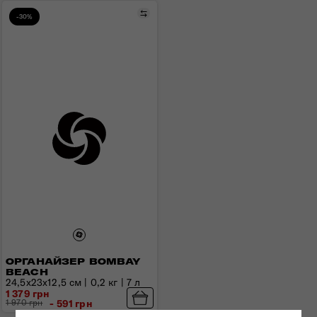
Порівняти
-30%
ОРГАНАЙЗЕР BOMBAY
BEACH
24,5х23х12,5 см | 0,2 кг | 7 л
1 379 грн
1 970 грн
- 591 грн