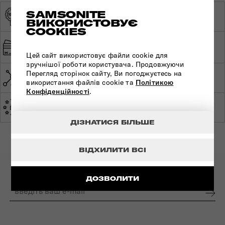
SAMSONITE
ОРИГІНАЛЬНА
ЕКСКЛЮЗИВНИЙ
ПРОДУКЦІЯ
ВИКОРИСТОВУЄ
ДИСТРИБ'ЮТОР
COOKIES
ШВИДКА ТА
БЕЗПЕЧНА ОПЛАТА
БЕЗКОШТОВНА
Цей сайт використовує файли cookie для
ДОСТАВКА
зручнішої роботи користувача. Продовжуючи
Перегляд сторінок сайту, Ви погоджуєтесь на
МЕРЕЖА МАГАЗИНІВ ПО
СВІТОВА ГАРАНТІЯ
УКРАЇНІ
використання файлів cookie та
Політикою
Конфіденційності
.
ЕКСПЕРТНА
ЗРОБЛЕНО В ЄВРОПІ
КОНСУЛЬТАЦІЯ
ДІЗНАТИСЯ БІЛЬШЕ
ВІДХИЛИТИ ВСІ
ПІДПИШІТЬСЯ НА НАШІ НОВИНИ:
ДОЗВОЛИТИ