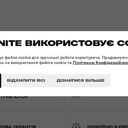
ITE ВИКОРИСТОВУЄ C
ує файли cookie для зручнішої роботи користувача. Продовжуюч
сь на використання файлів cookie та
Політикою Конфіденційнос
ВІДХИЛИТИ ВСІ
ДІЗНАТИСЯ БІЛЬШЕ
КЛЮЗИВНИЙ
БЕЗПЕЧНА ОПЛА
ТРИБ'ЮТОР
ТОВА ГАРАНТІЯ
ЗРОБЛЕНО В ЄВР