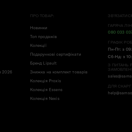
ПРО ТОВАР:
ЗВ'ЯЗАТИС
ГАРЯЧА ЛІН
Новинки
080 033 03
Топ продажів
ГРАФІК РО
Колекції
Пн-Пт: з 09
Подарункові сертифікати
Сб-Нд: з 10
Бренд Lipault
З ПИТАНЬ 
ЗАМОВЛЕН
e 2026
Знижка на комплект товарів
sales@samso
Колекція Proxis
ДЛЯ СКАРГ
Колекція Essens
help@samso
Колекція Nexis