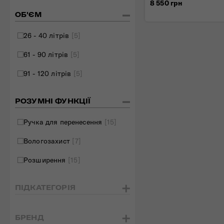
8 550 грн
Складані сумки
ОБ'ЄМ
Дивитись все
26 - 40 літрів
[5]
61 - 90 літрів
[5]
91 - 120 літрів
[5]
РОЗУМНІ ФУНКЦІЇ
Ручка для перенесення
[15]
Вологозахист
[7]
Розширення
[15]
ПІДКАТЕГОРІЯ
БРЕНД