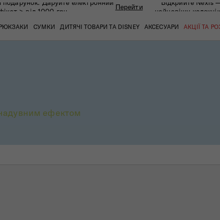
 подарунок. Даруйте eлектронний
Відкрийте Nexis 
Перейти
фікат > від 1000 грн
найновішу колекці
РЮКЗАКИ
СУМКИ
ДИТЯЧІ ТОВАРИ ТА DISNEY
АКСЕСУАРИ
АКЦІЇ ТА Р
кат
кат
кат
кат
кат
кат
 надувним ефектом
 ЗАПИТАННЯ
СЕРВІСН