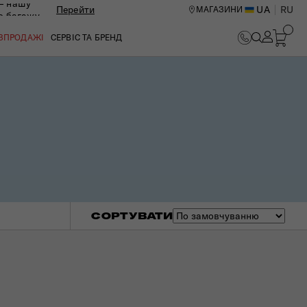
— нашу
Перейти
UA
RU
МАГАЗИНИ
ю багажу
ОЗПРОДАЖІ
СЕРВІС ТА БРЕНД
СОРТУВАТИ
ИЙ ЦЕНТР В КИЄВІ