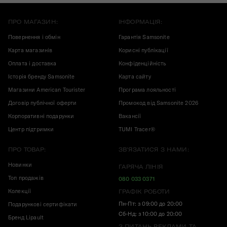
ПРО МАГАЗИН:
ІНФОРМАЦІЯ:
Повернення і обмін
Гарантія Samsonite
Карта магазинів
Корисні публікації
Оплата і доставка
Конфіденційність
Історія бренду Samsonite
Карта сайту
Магазини American Tourister
Програма лояльності
Договір публічної оферти
Промокод від Samsonite 2026
Корпоративні подарунки
Вакансії
Центр підтримки
TUMI Tracer®
ПРО ТОВАР:
ЗВ'ЯЗАТИСЯ З НАМИ:
Новинки
ГАРЯЧА ЛІНІЯ
Топ продажів
080 033 0371
Колекції
ГРАФІК РОБОТИ
Пн-Пт: з 09:00 до 20:00
Подарункові сертифікати
Сб-Нд: з 10:00 до 20:00
Бренд Lipault
З ПИТАНЬ РЕКЛАМИ ТА