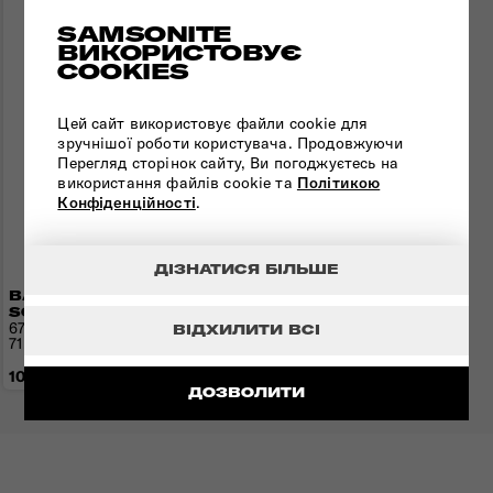
SAMSONITE
ВИКОРИСТОВУЄ
COOKIES
Цей сайт використовує файли cookie для
зручнішої роботи користувача. Продовжуючи
Перегляд сторінок сайту, Ви погоджуєтесь на
використання файлів cookie та
Політикою
Конфіденційності
.
ДІЗНАТИСЯ БІЛЬШЕ
ВАЛІЗА 67 СМ
SOUNDBOX
67x46,5x29(32) см | 3,7 кг |
ВІДХИЛИТИ ВСІ
71,5(81) л
10 970 грн
ДОЗВОЛИТИ