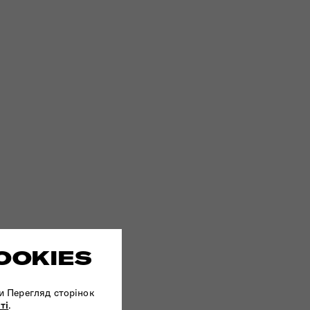
OOKIES
и Перегляд сторінок
ті
.