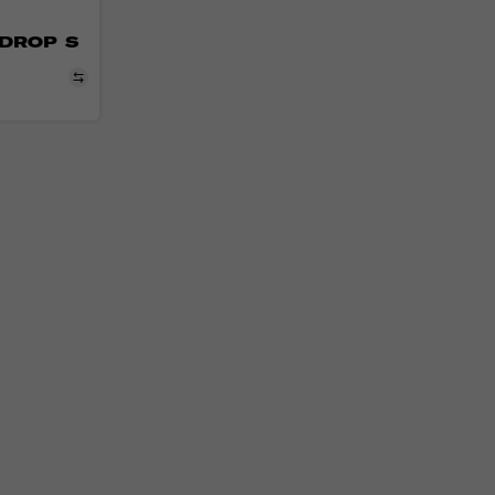
DROP S
Порівняти