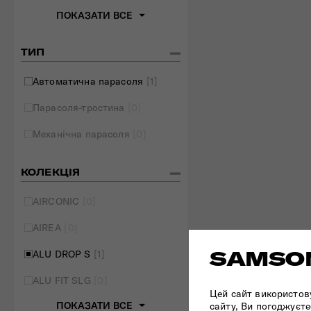
ПОКАЗАТИ ВСЕ
ТИП
Автоматична парасоля
[1]
Парасоля-тростина
[0]
Механічна парасоля
[0]
КОЛЕКЦІЯ
AIRCONIC
[0]
AIREA
[0]
SAMSON
ALU DROP S
[1]
ALU FIT SLG
[0]
Цей сайт використов
ПОКАЗАТИ ВСЕ
сайту, Ви погоджуєте