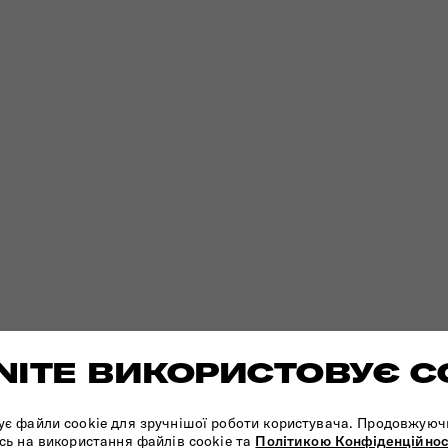
ITE ВИКОРИСТОВУЄ C
ує файли cookie для зручнішої роботи користувача. Продовжуюч
сь на використання файлів cookie та
Політикою Конфіденційнос