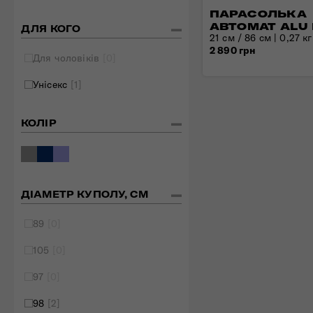
ПАРАСОЛЬКА
Складані сумки
АВТОМАТ ALU 
ДЛЯ КОГО
21 см / 86 см | 0,27 кг
Дивитись все
2 890 грн
Для чоловіків
[0]
Унісекс
[1]
КОЛІР
ДІАМЕТР КУПОЛУ, СМ
89
[0]
105
[0]
97
[0]
98
[2]