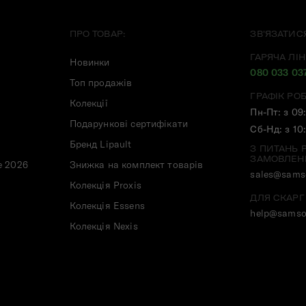
ПРО ТОВАР:
ЗВ'ЯЗАТИС
ГАРЯЧА ЛІН
Новинки
080 033 03
Топ продажів
ГРАФІК РО
Колекції
Пн-Пт: з 09
Подарункові сертифікати
Сб-Нд: з 10
Бренд Lipault
З ПИТАНЬ 
ЗАМОВЛЕН
e 2026
Знижка на комплект товарів
sales@samso
Колекція Proxis
ДЛЯ СКАРГ
Колекція Essens
help@samso
Колекція Nexis