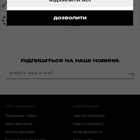
ВІДХИЛИТИ ВСІ
МЕРЕЖА МАГАЗИНІВ ПО
СВІТОВА ГАРАНТІЯ
УКРАЇНІ
ДОЗВОЛИТИ
ЕКСПЕРТНА
ЗРОБЛЕНО В ЄВРОПІ
КОНСУЛЬТАЦІЯ
ПІДПИШІТЬСЯ НА НАШІ НОВИНИ:
ПРО МАГАЗИН:
ІНФОРМАЦІЯ:
Повернення і обмін
Гарантія Samsonite
Карта магазинів
Корисні публікації
Оплата і доставка
Конфіденційність