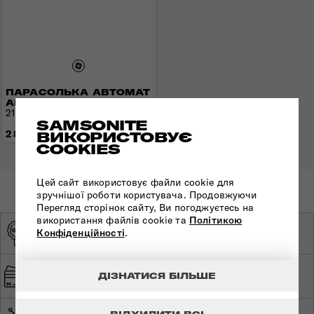
ПАРАСОЛЬКА АВТОМАТ
ALU DROP S
21 см / 86 см | 0,27 кг
SAMSONITE
2 890 грн
ВИКОРИСТОВУЄ
COOKIES
Цей сайт використовує файли cookie для
зручнішої роботи користувача. Продовжуючи
Перегляд сторінок сайту, Ви погоджуєтесь на
використання файлів cookie та
Політикою
ОРИГІНАЛЬНА
ЕКСКЛЮЗИВНИЙ
Конфіденційності
.
ПРОДУКЦІЯ
ДИСТРИБ'ЮТОР
ШВИДКА ТА
БЕЗПЕЧНА ОПЛАТА
ДІЗНАТИСЯ БІЛЬШЕ
БЕЗКОШТОВНА
ДОСТАВКА