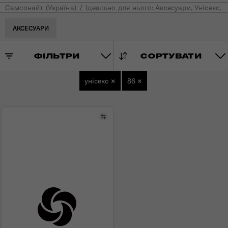
Самсонайт (Україна)
Ідеально для нього: Аксесуари, Унісекс, 8
АКСЕСУАРИ
ФІЛЬТРИ
СОРТУВАТИ
унісекс
×
86
×
Порівняти