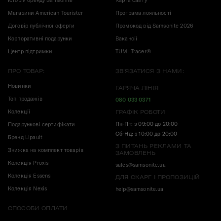
Історія бренду Samsonite
Карта сайту
Магазини American Tourister
Програма лояльності
Договір публічної оферти
Промокод від Samsonite 2026
Корпоративні подарунки
Вакансії
Центр підтримки
TUMI Tracer®
ПРО ТОВАР:
ЗВ'ЯЗАТИСЯ З НАМИ:
Новинки
ГАРЯЧА ЛІНІЯ
Топ продажів
080 033 0371
Колекції
ГРАФІК РОБОТИ
Пн-Пт: з 09:00 до 20:00
Подарункові сертифікати
Сб-Нд: з 10:00 до 20:00
Бренд Lipault
З ПИТАНЬ РЕКЛАМИ ТА
Знижка на комплект товарів
ЗАМОВЛЕНЬ
Колекція Proxis
sales@samsonite.ua
Колекція Essens
ДЛЯ СКАРГ І ПРОПОЗИЦІЙ
Колекція Nexis
help@samsonite.ua
СПОСОБИ ОПЛАТИ