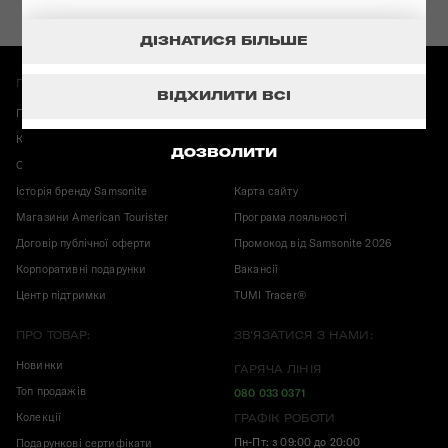
ДІЗНАТИСЯ БІЛЬШЕ
ПРО МАГАЗИН:
ІНФОРМАЦІЯ:
ВІДХИЛИТИ ВСІ
Повернення і обмін
Гарантія Samsonite
Карта магазинів
Корисні публікації
ДОЗВОЛИТИ
Оплата і доставка
Конфіденційність
Історія бренду Samsonite
Карта сайту
Магазини American Tourister
Програма лояльності
Договір публічної оферти
Промокод від Samsonite 2026
Корпоративні подарунки
Вакансії
Центр підтримки
TUMI Tracer®
ПРО ТОВАР:
ЗВ'ЯЗАТИСЯ З НАМИ:
Новинки
ГАРЯЧА ЛІНІЯ
Топ продажів
080 033 0371
Колекції
ГРАФІК РОБОТИ
Пн-Пт: з 09:00 до 20:00
Подарункові сертифікати