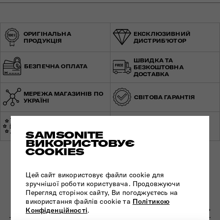
ОРИГІНАЛЬНА
ЕКСКЛЮЗИВНИЙ
ПРОДУКЦІЯ
ДИСТРИБ'ЮТОР
ШВИДКА ТА
БЕЗПЕЧНА ОПЛАТА
БЕЗКОШТОВНА
ДОСТАВКА
МЕРЕЖА МАГАЗИНІВ ПО
СВІТОВА ГАРАНТІЯ
УКРАЇНІ
ЕКСПЕРТНА
ЗРОБЛЕНО В ЄВРОПІ
КОНСУЛЬТАЦІЯ
SAMSONITE
ВИКОРИСТОВУЄ
COOKIES
Цей сайт використовує файли cookie для
зручнішої роботи користувача. Продовжуючи
ПІДПИШІТЬСЯ НА НАШІ НОВИНИ:
Перегляд сторінок сайту, Ви погоджуєтесь на
використання файлів cookie та
Політикою
Конфіденційності
.