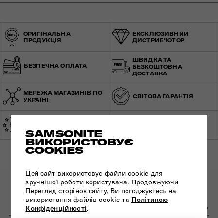
ОРИГІНАЛЬНА
ЕКСКЛЮЗИВНИЙ
ПРОДУКЦІЯ
ДИСТРИБ'ЮТОР
ШВИДКА ТА
БЕЗПЕЧНА ОПЛАТА
БЕЗКОШТОВНА
ДОСТАВКА
МЕРЕЖА МАГАЗИНІВ ПО
СВІТОВА ГАРАНТІЯ
УКРАЇНІ
ЕКСПЕРТНА
ЗРОБЛЕНО В ЄВРОПІ
КОНСУЛЬТАЦІЯ
SAMSONITE
ВИКОРИСТОВУЄ
COOKIES
Цей сайт використовує файли cookie для
зручнішої роботи користувача. Продовжуючи
ПІДПИШІТЬСЯ НА НАШІ НОВИНИ:
Перегляд сторінок сайту, Ви погоджуєтесь на
використання файлів cookie та
Політикою
Конфіденційності
.