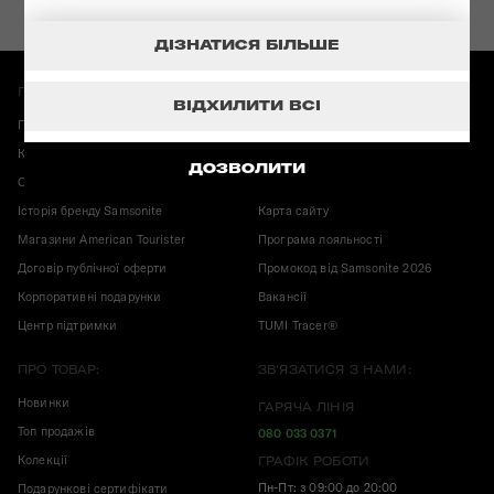
ДІЗНАТИСЯ БІЛЬШЕ
ПРО МАГАЗИН:
ІНФОРМАЦІЯ:
ВІДХИЛИТИ ВСІ
Повернення і обмін
Гарантія Samsonite
Карта магазинів
Корисні публікації
ДОЗВОЛИТИ
Оплата і доставка
Конфіденційність
Історія бренду Samsonite
Карта сайту
Магазини American Tourister
Програма лояльності
Договір публічної оферти
Промокод від Samsonite 2026
Корпоративні подарунки
Вакансії
Центр підтримки
TUMI Tracer®
ПРО ТОВАР:
ЗВ'ЯЗАТИСЯ З НАМИ:
Новинки
ГАРЯЧА ЛІНІЯ
Топ продажів
080 033 0371
Колекції
ГРАФІК РОБОТИ
Пн-Пт: з 09:00 до 20:00
Подарункові сертифікати