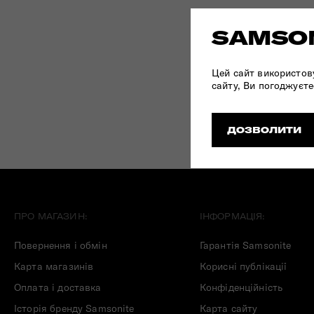
Складані сумки
SAMSON
Дивитись все
Цей сайт використов
сайту, Ви погоджуєте
ДОЗВОЛИТИ
ПРО МАГАЗИН:
ІНФОРМАЦІЯ:
Повернення і обмін
Гарантія Samsonite
Карта магазинів
Корисні публікації
Оплата і доставка
Конфіденційність
Історія бренду Samsonite
Карта сайту