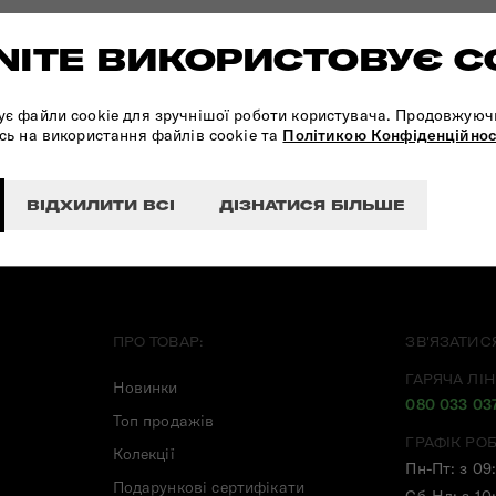
ITE ВИКОРИСТОВУЄ C
ПІДПИШІТЬСЯ НА НАШІ
НОВИНИ:
ує файли cookie для зручнішої роботи користувача. Продовжуюч
сь на використання файлів cookie та
Політикою Конфіденційнос
ВІДХИЛИТИ ВСІ
ДІЗНАТИСЯ БІЛЬШЕ
ПРО ТОВАР:
ЗВ'ЯЗАТИС
ГАРЯЧА ЛІН
Новинки
080 033 03
Топ продажів
ГРАФІК РО
Колекції
Пн-Пт: з 09
Подарункові сертифікати
Сб-Нд: з 10