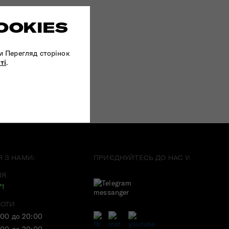
OOKIES
и Перегляд сторінок
ті
.
Я З НАМИ:
ПРИЄДНУЙТЕСЬ ДО НАС У:
ІЯ
71
БОТИ
:00 до 20:00
:00 до 20:00