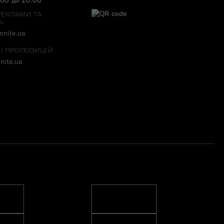
РЕКЛАМИ ТА
Ь
nite.ua
 І ПРОПОЗИЦІЙ
nite.ua