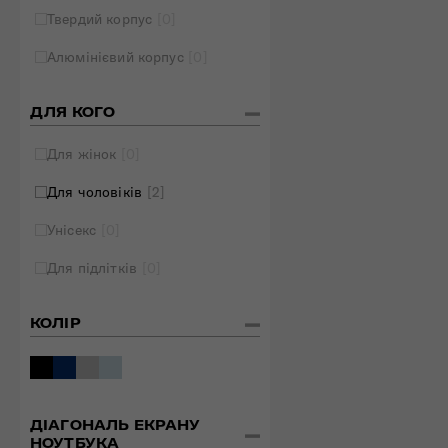
Твердий корпус
[0]
Алюмінієвий корпус
[0]
ДЛЯ КОГО
Для жінок
[0]
Для чоловіків
[2]
Унісекс
[0]
Для підлітків
[0]
КОЛІР
ДІАГОНАЛЬ ЕКРАНУ
НОУТБУКА