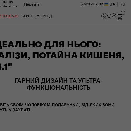
— нашу
Перейти
UA
RU
МАГАЗИНИ
ю багажу
ОЗПРОДАЖІ
СЕРВІС ТА БРЕНД
ДЕАЛЬНО ДЛЯ НЬОГО:
АЛІЗИ, ПОТАЙНА КИШЕНЯ,
.1"
ГАРНИЙ ДИЗАЙН ТА УЛЬТРА-
ФУНКЦІОНАЛЬНІСТЬ
БІТЬ СВОЇМ ЧОЛОВІКАМ ПОДАРУНКИ, ВІД ЯКИХ ВОНИ
УТЬ У ЗАХВАТІ.​
ИЙ ЦЕНТР В КИЄВІ