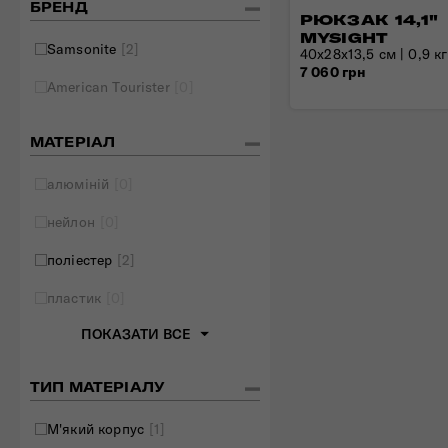
БРЕНД
РЮКЗАК 14,1"
Складані сумки
MYSIGHT
Samsonite
[2]
40x28x13,5 см | 0,9 кг 
Дивитись все
7 060 грн
American Tourister
[0]
МАТЕРІАЛ
алюміній
[0]
нейлон
[0]
поліестер
[2]
пластик
[0]
ПОКАЗАТИ ВСЕ
ТИП МАТЕРІАЛУ
М'який корпус
[1]