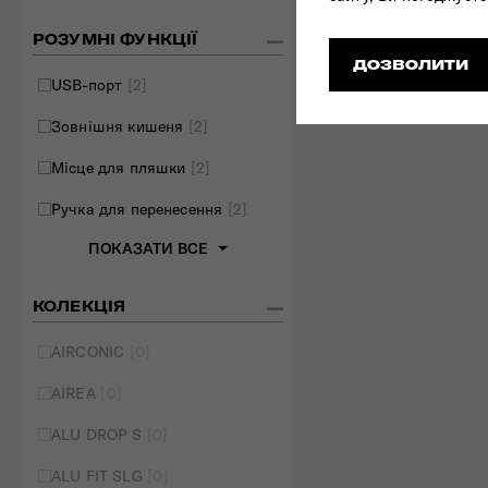
РОЗУМНІ ФУНКЦІЇ
ДОЗВОЛИТИ
USB-порт
[2]
Зовнішня кишеня
[2]
Місце для пляшки
[2]
Ручка для перенесення
[2]
ПОКАЗАТИ ВСЕ
КОЛЕКЦІЯ
AIRCONIC
[0]
AIREA
[0]
ALU DROP S
[0]
ALU FIT SLG
[0]