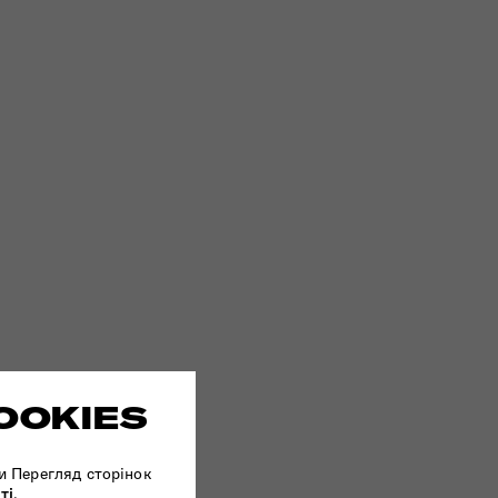
OOKIES
и Перегляд сторінок
ті
.