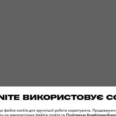
ITE ВИКОРИСТОВУЄ C
ує файли cookie для зручнішої роботи користувача. Продовжуюч
сь на використання файлів cookie та
Політикою Конфіденційнос