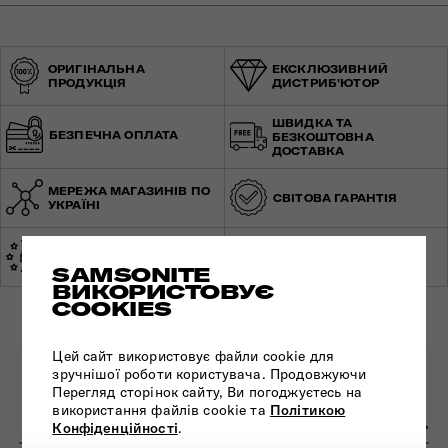
ОРИГІНАЛЬНА
ЕКСКЛЮЗИВНИЙ
ПРОДУКЦІЯ
ДИСТРИБ'ЮТОР
ШВИДКА ТА
БЕЗПЕЧНА ОПЛАТА
БЕЗКОШТОВНА
ДОСТАВКА
МЕРЕЖА МАГАЗИНІВ ПО
СВІТОВА ГАРАНТІЯ
УКРАЇНІ
ЕКСПЕРТНА
ЗРОБЛЕНО В ЄВРОПІ
КОНСУЛЬТАЦІЯ
SAMSONITE
ВИКОРИСТОВУЄ
COOKIES
Цей сайт використовує файли cookie для
зручнішої роботи користувача. Продовжуючи
ПІДПИШІТЬСЯ НА НАШІ НОВИНИ:
Перегляд сторінок сайту, Ви погоджуєтесь на
використання файлів cookie та
Політикою
Конфіденційності
.