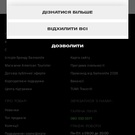
ДІЗНАТИСЯ БІЛЬШЕ
ПРО МАГАЗИН:
ІНФОРМАЦІЯ:
ВІДХИЛИТИ ВСІ
Повернення і обмін
Гарантія Samsonite
Карта магазинів
Корисні публікації
ДОЗВОЛИТИ
Оплата і доставка
Конфіденційність
Історія бренду Samsonite
Карта сайту
Магазини American Tourister
Програма лояльності
Договір публічної оферти
Промокод від Samsonite 2026
Корпоративні подарунки
Вакансії
Центр підтримки
TUMI Tracer®
ПРО ТОВАР:
ЗВ'ЯЗАТИСЯ З НАМИ:
Новинки
ГАРЯЧА ЛІНІЯ
Топ продажів
080 033 0371
Колекції
ГРАФІК РОБОТИ
Пн-Пт: з 09:00 до 20:00
Подарункові сертифікати