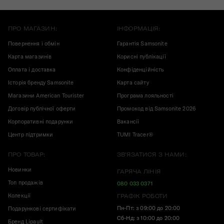
ПРО МАГАЗИН:
ІНФОРМАЦІЯ:
Повернення і обмін
Гарантія Samsonite
Карта магазинів
Корисні публікації
Оплата і доставка
Конфіденційність
Історія бренду Samsonite
Карта сайту
Магазини American Tourister
Програма лояльності
Договір публічної оферти
Промокод від Samsonite 2026
Корпоративні подарунки
Вакансії
Центр підтримки
TUMI Tracer®
ПРО ТОВАР:
ЗВ'ЯЗАТИСЯ З НАМИ:
Новинки
ГАРЯЧА ЛІНІЯ
Топ продажів
080 033 0371
Колекції
ГРАФІК РОБОТИ
Пн-Пт: з 09:00 до 20:00
Подарункові сертифікати
Сб-Нд: з 10:00 до 20:00
Бренд Lipault