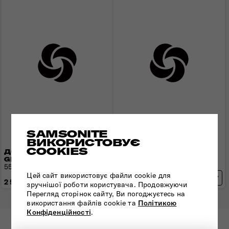
SAMSONITE
ВИКОРИСТОВУЄ
COOKIES
ДОРОЖНЯ СУМКА
ДОРОЖНЯ СУМКА
GLOBAL TA
GLOBAL TA
55x30x21 см | 0.5 кг | 34 л
70x36x26 см | 0.4 кг | 49 л
Цей сайт використовує файли cookie для
2 520 грн
2 630 грн
зручнішої роботи користувача. Продовжуючи
Перегляд сторінок сайту, Ви погоджуєтесь на
використання файлів cookie та
Політикою
Конфіденційності
.