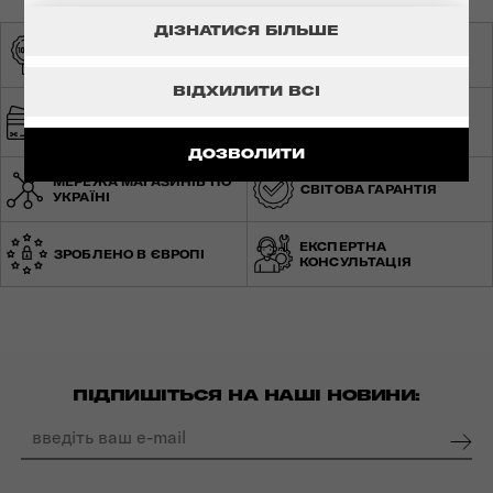
ДІЗНАТИСЯ БІЛЬШЕ
ОРИГІНАЛЬНА
ЕКСКЛЮЗИВНИЙ
ПРОДУКЦІЯ
ДИСТРИБ'ЮТОР
ВІДХИЛИТИ ВСІ
ШВИДКА ТА
БЕЗПЕЧНА ОПЛАТА
БЕЗКОШТОВНА
ДОСТАВКА
ДОЗВОЛИТИ
МЕРЕЖА МАГАЗИНІВ ПО
СВІТОВА ГАРАНТІЯ
УКРАЇНІ
ЕКСПЕРТНА
ЗРОБЛЕНО В ЄВРОПІ
КОНСУЛЬТАЦІЯ
ПІДПИШІТЬСЯ НА НАШІ НОВИНИ: