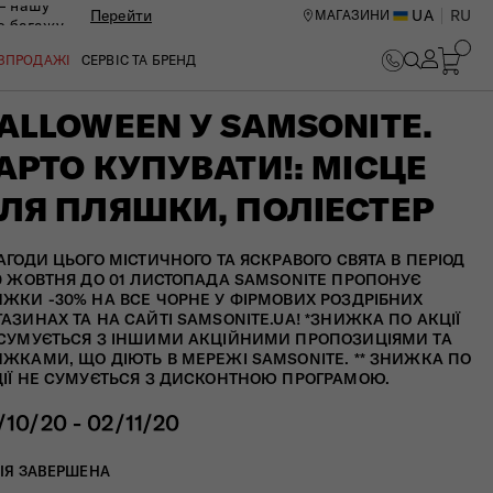
— нашу
Перейти
UA
RU
МАГАЗИНИ
ю багажу
ОЗПРОДАЖІ
СЕРВІС ТА БРЕНД
ALLOWEEN У SAMSONITE.
АРТО КУПУВАТИ!: МІСЦЕ
ЛЯ ПЛЯШКИ, ПОЛІЕСТЕР
АГОДИ ЦЬОГО МІСТИЧНОГО ТА ЯСКРАВОГО СВЯТА В ПЕРІОД
0 ЖОВТНЯ ДО 01 ЛИСТОПАДА SAMSONITE ПРОПОНУЄ
ЖКИ -30% НА ВСЕ ЧОРНЕ У ФІРМОВИХ РОЗДРІБНИХ
АЗИНАХ ТА НА САЙТІ SAMSONITE.UA! *ЗНИЖКА ПО АКЦІЇ
СУМУЄТЬСЯ З ІНШИМИ АКЦІЙНИМИ ПРОПОЗИЦІЯМИ ТА
ЖКАМИ, ЩО ДІЮТЬ В МЕРЕЖІ SAMSONITE. ** ЗНИЖКА ПО
ІЇ НЕ СУМУЄТЬСЯ З ДИСКОНТНОЮ ПРОГРАМОЮ.
/10/20 - 02/11/20
ИЙ ЦЕНТР В КИЄВІ
ІЯ ЗАВЕРШЕНА