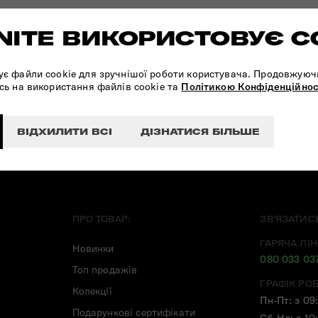
ITE ВИКОРИСТОВУЄ C
ПІДПИШІТЬСЯ НА НАШІ
НОВИНИ:
ує файли cookie для зручнішої роботи користувача. Продовжуюч
сь на використання файлів cookie та
Політикою Конфіденційнос
ВІДХИЛИТИ ВСІ
ДІЗНАТИСЯ БІЛЬШЕ
ПРО ТОВАР:
ЗВ'ЯЗАТИС
ГАРЯЧА ЛІН
Новинки
080 033 03
Топ продажів
ГРАФІК РО
Колекції
Пн-Пт: з 09
Подарункові сертифікати
Сб-Нд: з 10