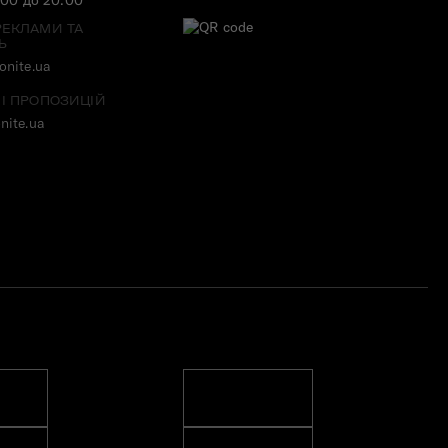
РЕКЛАМИ ТА
Ь
nite.ua
 І ПРОПОЗИЦІЙ
nite.ua