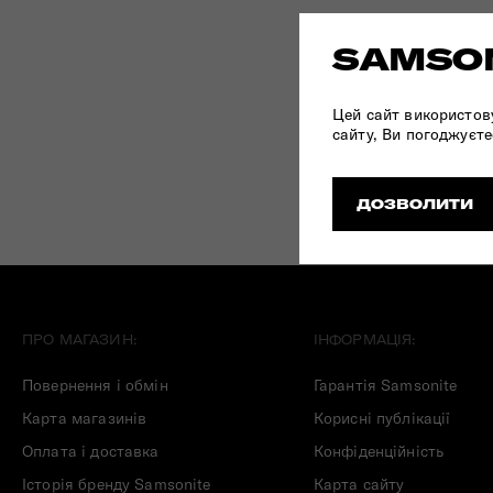
Складані сумки
SAMSON
Дивитись все
Цей сайт використов
сайту, Ви погоджуєте
ДОЗВОЛИТИ
ПРО МАГАЗИН:
ІНФОРМАЦІЯ:
Повернення і обмін
Гарантія Samsonite
Карта магазинів
Корисні публікації
Оплата і доставка
Конфіденційність
Історія бренду Samsonite
Карта сайту