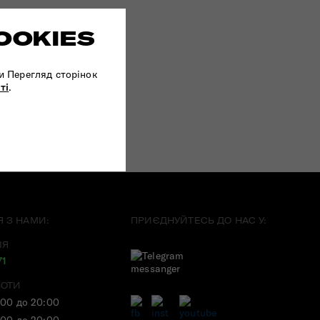
OOKIES
и Перегляд сторінок
ті
.
Я З НАМИ:
ПРИЄДНУЙТЕСЬ ДО НАС У:
ІЯ
71
БОТИ
:00 до 20:00
:00 до 20:00