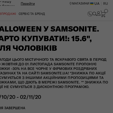
— нашу
Перейти
UA
RU
МАГАЗИНИ
ю багажу
ОЗПРОДАЖІ
СЕРВІС ТА БРЕНД
ALLOWEEN У SAMSONITE.
АРТО КУПУВАТИ!: 15.6",
ЛЯ ЧОЛОВІКІВ
АГОДИ ЦЬОГО МІСТИЧНОГО ТА ЯСКРАВОГО СВЯТА В ПЕРІОД
0 ЖОВТНЯ ДО 01 ЛИСТОПАДА SAMSONITE ПРОПОНУЄ
ЖКИ -30% НА ВСЕ ЧОРНЕ У ФІРМОВИХ РОЗДРІБНИХ
АЗИНАХ ТА НА САЙТІ SAMSONITE.UA! *ЗНИЖКА ПО АКЦІЇ
СУМУЄТЬСЯ З ІНШИМИ АКЦІЙНИМИ ПРОПОЗИЦІЯМИ ТА
ЖКАМИ, ЩО ДІЮТЬ В МЕРЕЖІ SAMSONITE. ** ЗНИЖКА ПО
ІЇ НЕ СУМУЄТЬСЯ З ДИСКОНТНОЮ ПРОГРАМОЮ.
/10/20 - 02/11/20
ИЙ ЦЕНТР В КИЄВІ
ІЯ ЗАВЕРШЕНА