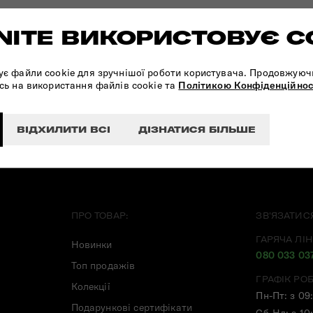
ITE ВИКОРИСТОВУЄ C
ПІДПИШІТЬСЯ НА НАШІ
НОВИНИ:
ує файли cookie для зручнішої роботи користувача. Продовжуюч
сь на використання файлів cookie та
Політикою Конфіденційнос
ВІДХИЛИТИ ВСІ
ДІЗНАТИСЯ БІЛЬШЕ
ПРО ТОВАР:
ЗВ'ЯЗАТИС
ГАРЯЧА ЛІН
Новинки
080 033 03
Топ продажів
ГРАФІК РО
Колекції
Пн-Пт: з 09
Подарункові сертифікати
Сб-Нд: з 10