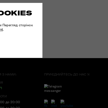
OOKIES
и Перегляд сторінок
ті
.
Я З НАМИ:
ПРИЄДНУЙТЕСЬ ДО НАС У:
ІЯ
71
БОТИ
:00 до 20:00
:00 до 20:00