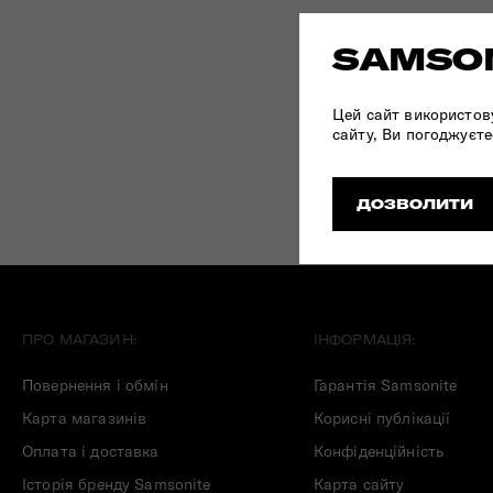
Складані сумки
SAMSON
Дивитись все
Цей сайт використов
сайту, Ви погоджуєте
ДОЗВОЛИТИ
ПРО МАГАЗИН:
ІНФОРМАЦІЯ:
Повернення і обмін
Гарантія Samsonite
Карта магазинів
Корисні публікації
Оплата і доставка
Конфіденційність
Історія бренду Samsonite
Карта сайту