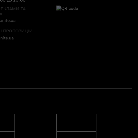
РЕКЛАМИ ТА
Ь
nite.ua
 І ПРОПОЗИЦІЙ
nite.ua